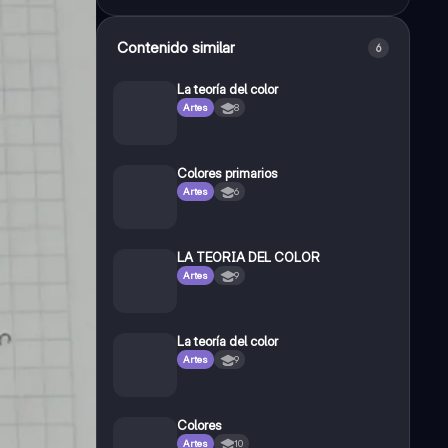
Contenido similar
6
La teoría del color
Artes
8
Colores primarios
Artes
6
LA TEORIA DEL COLOR
Artes
9
La teoría del color
Artes
9
Colores
Artes
10