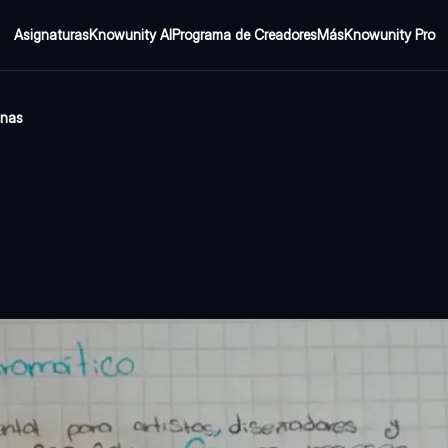
Asignaturas
Knowunity AI
Programa de Creadores
Más
Knowunity Pro
inas