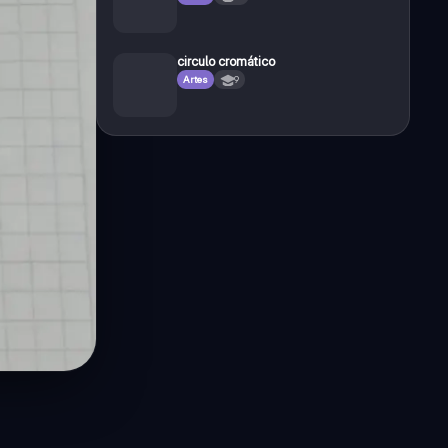
circulo cromático
Artes
9