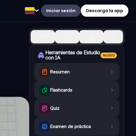
Iniciar sesión
Descarga la app
2
Herramientas de Estudio
NUEVO
con IA
Resumen
Flashcards
Quiz
Examen de práctica