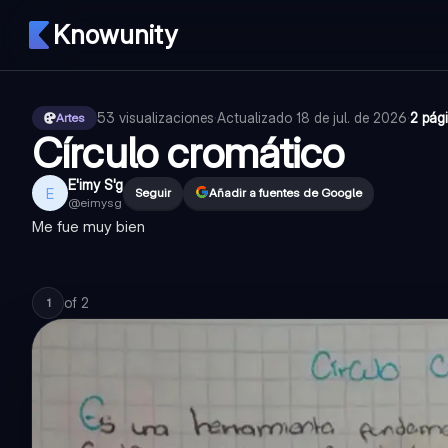
Knowunity
53
visualizaciones
·
Actualizado
18 de jul. de 2026
·
2 pág
Artes
Círculo cromático
E'imy S'g
E
Seguir
Añadir a fuentes de Google
@
eimysg
Me fue muy bien
of
2
1