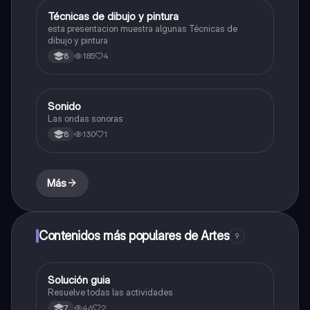
Técnicas de dibujo y pintura
Artes
esta presentacion muestra algunas Técnicas de
dibujo y pintura
185
4
8
Sonido
Música
Las ondas sonoras
130
1
8
Más
Contenidos más populares de Artes
9
Solución guia
Artes
Resuelve todas las actividades
46
2
7