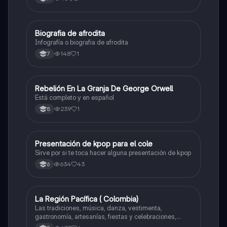
Biografia de afrodita
Artes
Infografía o biografia de afrodita
148
1
7
Rebelión En La Granja De George Orwell
Sociales/Historia
Está completo y en español
239
1
8
Presentación de kpop para el cole
Artes
Sirve por si te toca hacer alguna presentación de kpop
634
43
6
La Región Pacífica ( Colombia)
Artes
Las tradiciones, música, danza, vestimenta,
gastronomía, artesanías, fiestas y celebraciones,
medicina tradicional, ritmos e instrumentos