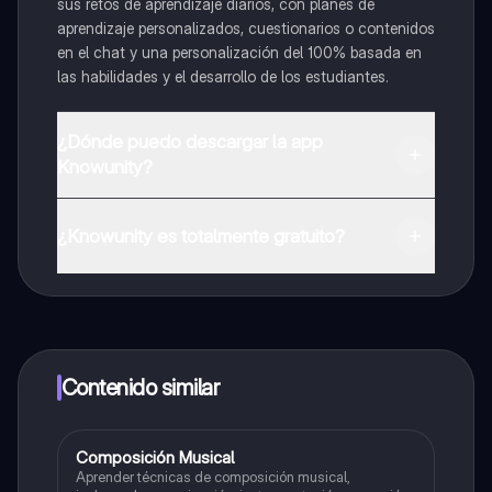
sus retos de aprendizaje diarios, con planes de
aprendizaje personalizados, cuestionarios o contenidos
en el chat y una personalización del 100% basada en
las habilidades y el desarrollo de los estudiantes.
¿Dónde puedo descargar la app
Knowunity?
Puedes descargar la app en Google Play Store y Apple
App Store.
¿Knowunity es totalmente gratuito?
¡Sí lo es! Tienes acceso totalmente gratuito a todo el
contenido de la app, puedes chatear con otros
alumnos y recibir ayuda inmeditamente. Puedes ganar
dinero utilizando la aplicación, que te permitirá acceder
a determinadas funciones.
Contenido similar
Composición Musical
Artes
Aprender técnicas de composición musical,