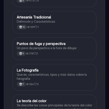
473
6
8
musicales.
Artesanía Tradicional
Artes
Definición y Características
189
1
10
Puntos de fuga y perspectiva
Artes
Un poco de perspectiva a la hora de dibujar
178
3
9
La Fotografía
Artes
Que es, características, tipos y más datos sobre la
fotografía
184
3
7
La teoría del color
Artes
Se describe las cosas principales de la teoría del color