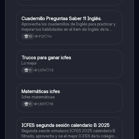
Cuadernillo Preguntaa Saber 11 Inglés.
ICFES: Inglés
Aprovecha los cuadernillos de Inglés para practicar y
mejorar tus habilidades en el ítem de Inglés de la
Prueba Saber 11. 🫡
912
14
10
Trucos para ganar icfes
Química
Lo mejor
1,074
13
11
Matemáticas icfes
ICFES: Matemáticas
Icfes matemáticas
1,831
18
11
ICFES segunda sesión calendario B 2025
ICFES: Lectura Crítica
Segunda sesión simulacro ICFES 2025 calendario B
filtrado, aprovecha y se el mejor ICFES de tu colegio y