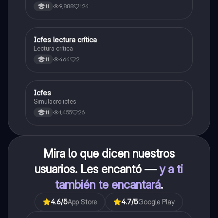
poder ingresar a universidad, y estudiar aquella
9,888
124
11
carrera con la que tanto sueñas.
Icfes lectura crítica
Lengua Castellana
Lectura crítica
464
2
11
Icfes
ICFES: Sociales y Ciudadanas
Simulacro icfes
1,455
26
11
Mira lo que dicen nuestros
usuarios. Les encantó —
y a ti
también te encantará
.
4.6
/5
App Store
4.7
/5
Google Play