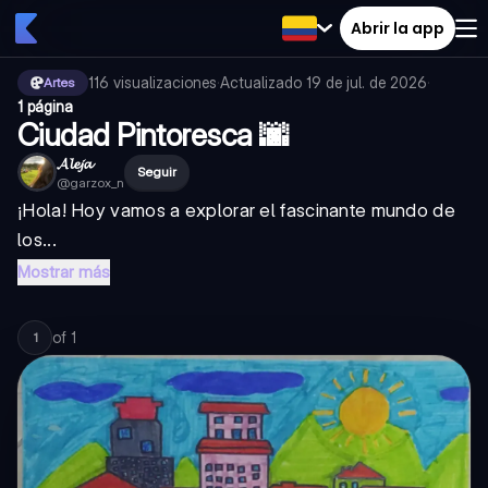
Abrir la app
116
visualizaciones
·
Actualizado
19 de jul. de 2026
·
Artes
1 página
Ciudad Pintoresca 🌆
𝓐𝓵𝓮𝓳𝓪
Seguir
@
garzox_n
¡Hola! Hoy vamos a explorar el fascinante mundo de
los...
Mostrar más
of
1
1