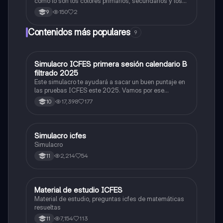
como lo son los colores primarios, secundarios y los
colores cálidos y fríos es un resumen y sus ejemplos
150
2
9
Contenidos más populares
9
Simulacro ICFES primera sesión calendario B
ICFES: Matemáticas
filtrado 2025
Este simulacro te ayudará a sacar un buen puntaje en
las pruebas ICFES este 2025. Vamos por ese
500/500. Y poder ser admitido en la universidad que
17,398
177
10
quieras, estudiar la carrera que quieres y no la que te
toque. Vamos con toda para sacar un buen puntaje.
Simulacro icfes
ICFES: Lectura Crítica
Simulacro
2,214
54
11
Material de estudio ICFES
ICFES: Matemáticas
Material de estudio, preguntas icfes de matemáticas
resueltas
7,154
113
11