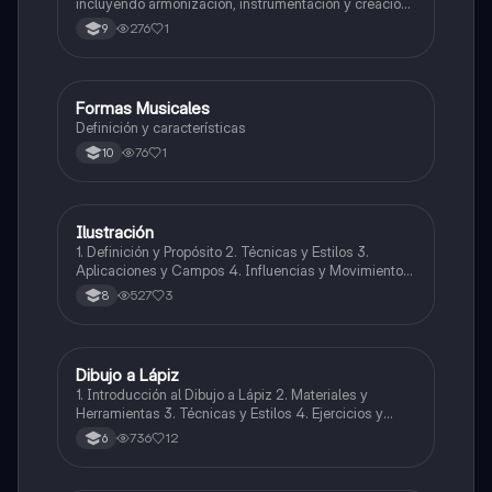
incluyendo armonización, instrumentación y creación
de melodías y arreglos.
276
1
9
Formas Musicales
Música
Definición y características
76
1
10
Ilustración
Artes
1. Definición y Propósito 2. Técnicas y Estilos 3.
Aplicaciones y Campos 4. Influencias y Movimientos
Artísticos 5. Ética en la Ilustración 6. Desarrollo
527
3
8
Profesional y Educativo 7. Ejemplos y Referencias
Dibujo a Lápiz
Artes
1. Introducción al Dibujo a Lápiz 2. Materiales y
Herramientas 3. Técnicas y Estilos 4. Ejercicios y
Prácticas Recomendadas 5. Inspiración y
736
12
6
Referencias 6. Proceso Creativo y Experimentación