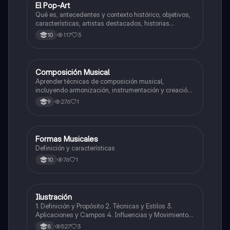
El Pop-Art
Artes
Qué es, antecedentes y contexto histórico, objetivos,
características, artistas destacados, historias
destacadas y su influencia en la actualidad.
117
3
10
Composición Musical
Artes
Aprender técnicas de composición musical,
incluyendo armonización, instrumentación y creación
de melodías y arreglos.
276
1
9
Formas Musicales
Música
Definición y características
76
1
10
Ilustración
Artes
1. Definición y Propósito 2. Técnicas y Estilos 3.
Aplicaciones y Campos 4. Influencias y Movimientos
Artísticos 5. Ética en la Ilustración 6. Desarrollo
527
3
8