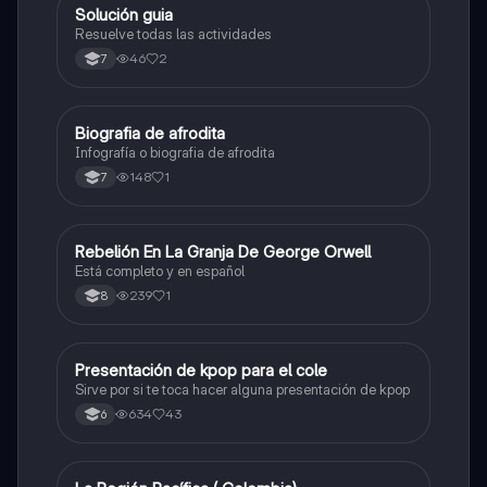
Solución guia
Artes
Resuelve todas las actividades
46
2
7
Biografia de afrodita
Artes
Infografía o biografia de afrodita
148
1
7
Rebelión En La Granja De George Orwell
Sociales/Historia
Está completo y en español
239
1
8
Presentación de kpop para el cole
Artes
Sirve por si te toca hacer alguna presentación de kpop
634
43
6