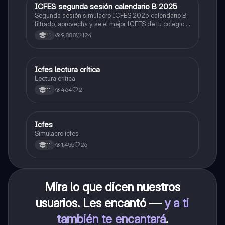
ICFES segunda sesión calendario B 2025
ICFES: Lectura Crítica
Segunda sesión simulacro ICFES 2025 calendario B
filtrado, aprovecha y se el mejor ICFES de tu colegio y
poder ingresar a universidad, y estudiar aquella
9,888
124
11
carrera con la que tanto sueñas.
Icfes lectura crítica
Lengua Castellana
Lectura crítica
464
2
11
Icfes
ICFES: Sociales y Ciudadanas
Simulacro icfes
1,455
26
11
Mira lo que dicen nuestros
usuarios. Les encantó —
y a ti
también te encantará
.