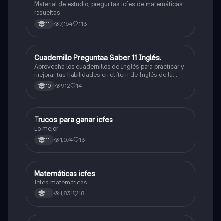
Material de estudio, preguntas icfes de matemáticas
resueltas
7,154
113
11
Cuadernillo Preguntaa Saber 11 Inglés.
ICFES: Inglés
Aprovecha los cuadernillos de Inglés para practicar y
mejorar tus habilidades en el ítem de Inglés de la
Prueba Saber 11. 🫡
912
14
10
Trucos para ganar icfes
Química
Lo mejor
1,074
13
11
Matemáticas icfes
ICFES: Matemáticas
Icfes matemáticas
1,831
18
11