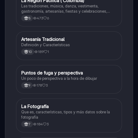
La Región Pacífica ( Colombia)
Artes
Las tradiciones, música, danza, vestimenta,
gastronomía, artesanías, fiestas y celebraciones,
medicina tradicional, ritmos e instrumentos
473
6
8
musicales.
Artesanía Tradicional
Artes
Definición y Características
189
1
10
Puntos de fuga y perspectiva
Artes
Un poco de perspectiva a la hora de dibujar
178
3
9
La Fotografía
Artes
Que es, características, tipos y más datos sobre la
fotografía
184
3
7