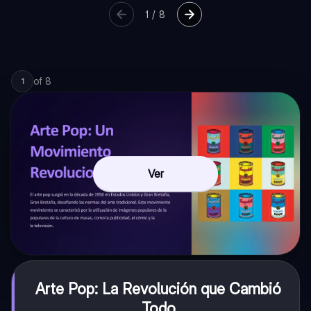
1
/
8
of
8
1
Ver
Arte Pop: La Revolución que Cambió
Todo