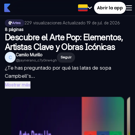
Abrir la app
229
visualizaciones
·
Actualizado
19 de jul. de 2026
·
Artes
8 páginas
Descubre el Arte Pop: Elementos,
Artistas Clave y Obras Icónicas
Camilo Murillo
C
Seguir
@
jaynerano_c7y0irw4gh
¿Te has preguntado por qué las latas de sopa
Campbell's...
Mostrar más