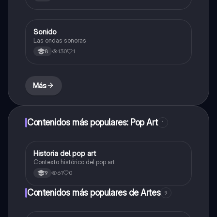
Profesional y Educativo 7. Ejemplos y Referencias
Sonido
Música
Las ondas sonoras
130
1
8
Más
Contenidos más populares: Pop Art
1
Historia del pop art
Sociales/Historia
Contexto histórico del pop art
61
0
9
Contenidos más populares de Artes
9