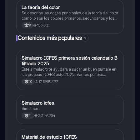
La teoría del color
Artes
Se describe las cosas principales de la teoría del color
como lo son los colores primarios, secundarios y los
colores cálidos y fríos es un resumen y sus ejemplos
150
2
9
Contenidos más populares
9
Simulacro ICFES primera sesión calendario B
ICFES: Matemáticas
filtrado 2025
Este simulacro te ayudará a sacar un buen puntaje en
las pruebas ICFES este 2025. Vamos por ese
500/500. Y poder ser admitido en la universidad que
17,398
177
10
quieras, estudiar la carrera que quieres y no la que te
toque. Vamos con toda para sacar un buen puntaje.
Simulacro icfes
ICFES: Lectura Crítica
Simulacro
2,214
54
11
Material de estudio ICFES
ICFES: Matemáticas