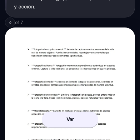
y acción.
of
7
6
Ver