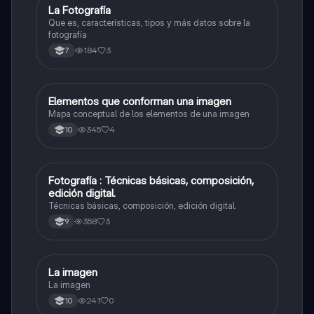
La Fotografía
Artes
Que es, características, tipos y más datos sobre la
fotografía
184
3
7
Elementos que conforman una imagen
Artes
Mapa conceptual de los elementos de una imagen
345
4
10
Fotografía : Técnicas básicas, composición,
Artes
edición digital.
Técnicas básicas, composición, edición digital.
358
3
9
La imagen
Artes
La imagen
241
0
10