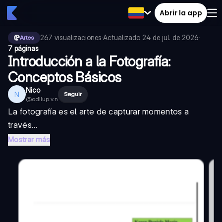
Abrir la app
267
visualizaciones
·
Actualizado
24 de jul. de 2026
·
Artes
7 páginas
Introducción a la Fotografía:
Conceptos Básicos
Nico
N
Seguir
@
odilup.v.n
La fotografía es el arte de capturar momentos a
través...
Mostrar más