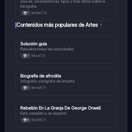
Que es, características, tipos y más datos sobre la
fotografía
184
3
7
Contenidos más populares de Artes
9
Solución guia
Artes
Resuelve todas las actividades
46
2
7
Biografia de afrodita
Artes
Infografía o biografia de afrodita
148
1
7
Rebelión En La Granja De George Orwell
Sociales/Historia
Está completo y en español
239
1
8