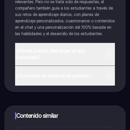
relevantes. Pero no se trata solo de respuestas, el
compañero también guía a los estudiantes a través de
sus retos de aprendizaje diarios, con planes de
aprendizaje personalizados, cuestionarios o contenidos
en el chat y una personalización del 100% basada en
las habilidades y el desarrollo de los estudiantes.
¿Dónde puedo descargar la app
Knowunity?
Puedes descargar la app en Google Play Store y Apple
App Store.
¿Knowunity es totalmente gratuito?
¡Sí lo es! Tienes acceso totalmente gratuito a todo el
contenido de la app, puedes chatear con otros
alumnos y recibir ayuda inmeditamente. Puedes ganar
dinero utilizando la aplicación, que te permitirá acceder
a determinadas funciones.
Contenido similar