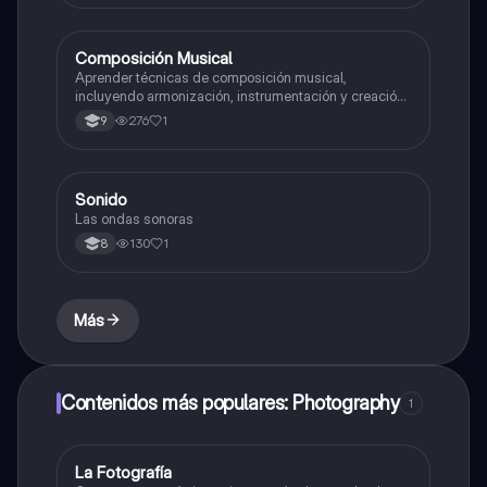
Composición Musical
Artes
Aprender técnicas de composición musical,
incluyendo armonización, instrumentación y creación
de melodías y arreglos.
276
1
9
Sonido
Música
Las ondas sonoras
130
1
8
Más
Contenidos más populares: Photography
1
La Fotografía
Artes