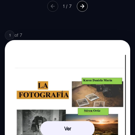
1
/
7
of
7
1
Ver