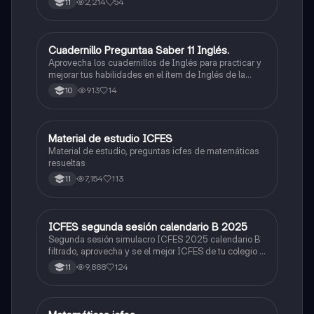
2,214
54
11
Cuadernillo Preguntaa Saber 11 Inglés.
ICFES: Inglés
Aprovecha los cuadernillos de Inglés para practicar y
mejorar tus habilidades en el ítem de Inglés de la
Prueba Saber 11. 🫡
913
14
10
Material de estudio ICFES
ICFES: Matemáticas
Material de estudio, preguntas icfes de matemáticas
resueltas
7,154
113
11
ICFES segunda sesión calendario B 2025
ICFES: Lectura Crítica
Segunda sesión simulacro ICFES 2025 calendario B
filtrado, aprovecha y se el mejor ICFES de tu colegio y
poder ingresar a universidad, y estudiar aquella
9,888
124
11
carrera con la que tanto sueñas.