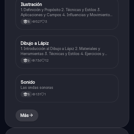
Ilustración
Artes
1. Definición y Propósito 2. Técnicas y Estilos 3.
Aplicaciones y Campos 4. Influencias y Movimientos
Artísticos 5. Ética en la Ilustración 6. Desarrollo
527
3
8
Profesional y Educativo 7. Ejemplos y Referencias
Dibujo a Lápiz
Artes
1. Introducción al Dibujo a Lápiz 2. Materiales y
Herramientas 3. Técnicas y Estilos 4. Ejercicios y
Prácticas Recomendadas 5. Inspiración y
736
12
6
Referencias 6. Proceso Creativo y Experimentación
Sonido
Música
Las ondas sonoras
131
1
8
Más