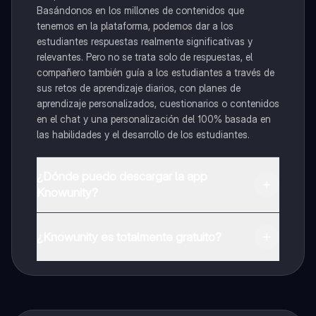
Basándonos en los millones de contenidos que
tenemos en la plataforma, podemos dar a los
estudiantes respuestas realmente significativas y
relevantes. Pero no se trata solo de respuestas, el
compañero también guía a los estudiantes a través de
sus retos de aprendizaje diarios, con planes de
aprendizaje personalizados, cuestionarios o contenidos
en el chat y una personalización del 100% basada en
las habilidades y el desarrollo de los estudiantes.
¿Dónde puedo descargar la app
Knowunity?
Puedes descargar la app en Google Play Store y Apple
App Store.
¿Knowunity es totalmente gratuito?
¡Sí lo es! Tienes acceso totalmente gratuito a todo el
contenido de la app, puedes chatear con otros
alumnos y recibir ayuda inmeditamente. Puedes ganar
dinero utilizando la aplicación, que te permitirá acceder