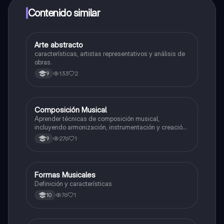
a determinadas funciones.
Contenido similar
Arte abstracto
Artes
características, artistas representativos y análisis de
obras.
133
2
9
Composición Musical
Artes
Aprender técnicas de composición musical,
incluyendo armonización, instrumentación y creación
de melodías y arreglos.
276
1
9
Formas Musicales
Música
Definición y características
76
1
10