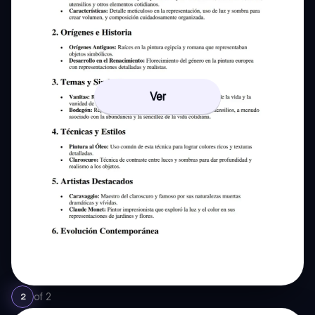
Ver
of
2
2