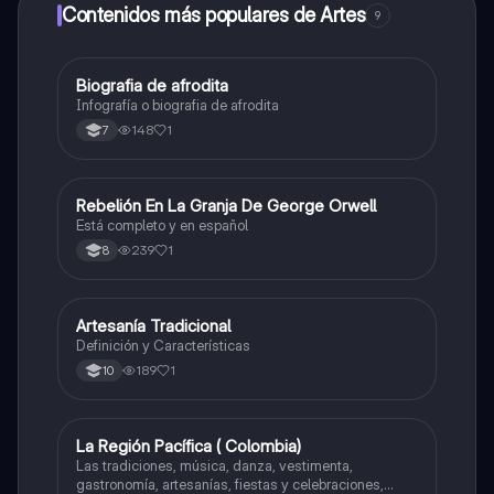
Contenidos más populares de Artes
9
Biografia de afrodita
Artes
Infografía o biografia de afrodita
148
1
7
Rebelión En La Granja De George Orwell
Sociales/Historia
Está completo y en español
239
1
8
Artesanía Tradicional
Artes
Definición y Características
189
1
10
La Región Pacífica ( Colombia)
Artes
Las tradiciones, música, danza, vestimenta,
gastronomía, artesanías, fiestas y celebraciones,