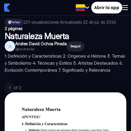
Abrir la app
201
visualizaciones
·
Actualizado
22 de jul. de 2026
·
Artes
2 páginas
Naturaleza Muerta
Andres David Ochoa Pineda
A
Seguir
@
andres8a
1. Definición y Características 2. Orígenes e Historia 3. Temas
y Simbolismo 4. Técnicas y Estilos 5. Artistas Destacados 6.
Evolución Contemporánea 7. Significado y Relevancia
of
2
1