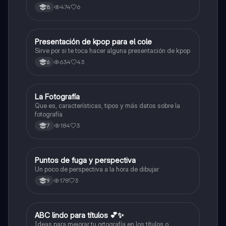
medicina tradicional, ritmos e instrumentos
474
6
8
musicales.
Presentación de kpop para el cole
Artes
Sirve por si te toca hacer alguna presentación de kpop
634
43
6
La Fotografía
Artes
Que es, características, tipos y más datos sobre la
fotografía
184
3
7
Puntos de fuga y perspectiva
Artes
Un poco de perspectiva a la hora de dibujar
178
3
9
ABC lindo para títulos 💕✨
Lengua Castellana
Ideas para mejorar tu ortografía en los títulos o