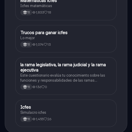
Matemáticas icfes
ICFES: Matemáticas
Icfes matemáticas
1,833
18
11
Trucos para ganar icfes
Química
Lo mejor
1,074
13
11
L
la rama legislativa, la rama judicial y la rama
Sociales/Historia
ejecutiva
Este cuestionario evalúa tu conocimiento sobre las
funciones y responsabilidades de las ramas
legislativa, judicial y ejecutiva.
136
0
11
Icfes
ICFES: Sociales y Ciudadanas
Simulacro icfes
1,455
26
11