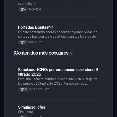
subtítulos ✨
124
4
6
Portadas Bonitas!♡
Artes
En este contenido podrás encontrar algunas ideas de
portadas bus bonitas o aesthetic para tus libretas de
apuntes!
864
26
9
Contenidos más populares
9
Simulacro ICFES primera sesión calendario B
ICFES: Matemáticas
filtrado 2025
Este simulacro te ayudará a sacar un buen puntaje en
las pruebas ICFES este 2025. Vamos por ese
500/500. Y poder ser admitido en la universidad que
17,400
177
10
quieras, estudiar la carrera que quieres y no la que te
toque. Vamos con toda para sacar un buen puntaje.
Simulacro icfes
ICFES: Lectura Crítica
Simulacro