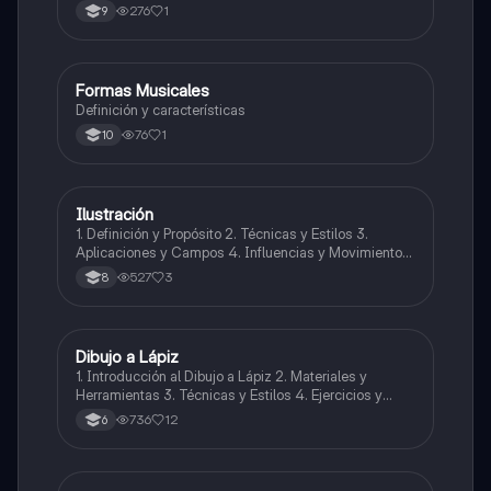
de melodías y arreglos.
276
1
9
Formas Musicales
Música
Definición y características
76
1
10
Ilustración
Artes
1. Definición y Propósito 2. Técnicas y Estilos 3.
Aplicaciones y Campos 4. Influencias y Movimientos
Artísticos 5. Ética en la Ilustración 6. Desarrollo
527
3
8
Profesional y Educativo 7. Ejemplos y Referencias
Dibujo a Lápiz
Artes
1. Introducción al Dibujo a Lápiz 2. Materiales y
Herramientas 3. Técnicas y Estilos 4. Ejercicios y
Prácticas Recomendadas 5. Inspiración y
736
12
6
Referencias 6. Proceso Creativo y Experimentación