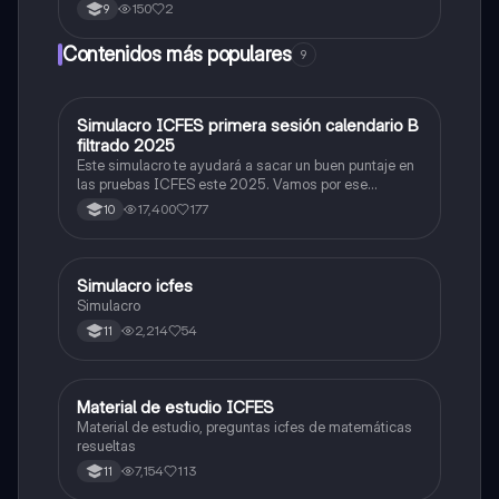
colores cálidos y fríos es un resumen y sus ejemplos
150
2
9
Contenidos más populares
9
Simulacro ICFES primera sesión calendario B
ICFES: Matemáticas
filtrado 2025
Este simulacro te ayudará a sacar un buen puntaje en
las pruebas ICFES este 2025. Vamos por ese
500/500. Y poder ser admitido en la universidad que
17,400
177
10
quieras, estudiar la carrera que quieres y no la que te
toque. Vamos con toda para sacar un buen puntaje.
Simulacro icfes
ICFES: Lectura Crítica
Simulacro
2,214
54
11
Material de estudio ICFES
ICFES: Matemáticas
Material de estudio, preguntas icfes de matemáticas
resueltas
7,154
113
11