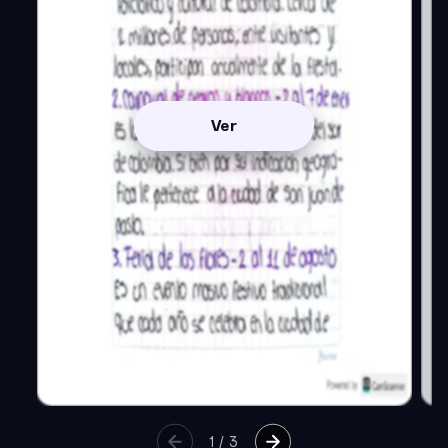
Ver
1
/
3