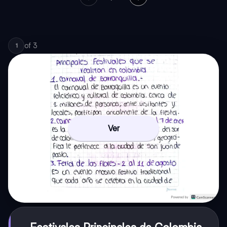
of
3
1
Ver