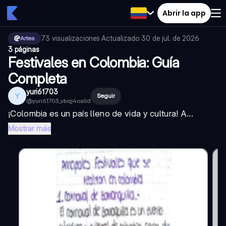
Abrir la app
73
visualizaciones
·
Actualizado
30 de jul. de 2026
·
Artes
3 páginas
Festivales en Colombia: Guía
Completa
yuri61703
Y
Seguir
@
yuri61703_vbqj4oalld
¡Colombia es un país lleno de vida y cultura! A...
Mostrar más