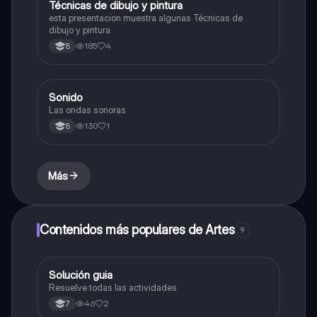
Técnicas de dibujo y pintura
Artes
esta presentacion muestra algunas Técnicas de
dibujo y pintura
185
4
8
Sonido
Música
Las ondas sonoras
130
1
8
Más
Contenidos más populares de Artes
9
Solución guia
Artes
Resuelve todas las actividades
46
2
7