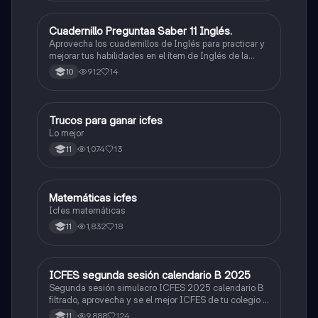
Cuadernillo Preguntaa Saber 11 Inglés.
ICFES: Inglés
Aprovecha los cuadernillos de Inglés para practicar y
mejorar tus habilidades en el ítem de Inglés de la
Prueba Saber 11. 🫡
912
14
10
Trucos para ganar icfes
Química
Lo mejor
1,074
13
11
Matemáticas icfes
ICFES: Matemáticas
Icfes matemáticas
1,832
18
11
ICFES segunda sesión calendario B 2025
ICFES: Lectura Crítica
Segunda sesión simulacro ICFES 2025 calendario B
filtrado, aprovecha y se el mejor ICFES de tu colegio y
poder ingresar a universidad, y estudiar aquella
9,888
124
11