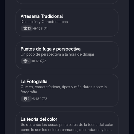
Artesanía Tradicional
Artes
Definición y Características
189
1
10
Puntos de fuga y perspectiva
Artes
Un poco de perspectiva a la hora de dibujar
178
3
9
La Fotografía
Artes
Que es, características, tipos y más datos sobre la
fotografía
184
3
7
La teoría del color
Artes
Se describe las cosas principales de la teoría del color
como lo son los colores primarios, secundarios y los