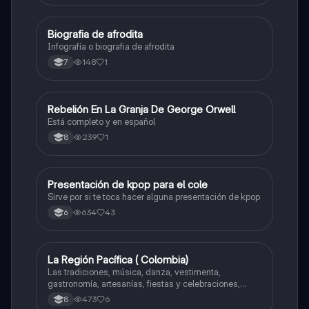
Biografia de afrodita
Artes
Infografía o biografia de afrodita
148
1
7
Rebelión En La Granja De George Orwell
Sociales/Historia
Está completo y en español
239
1
8
Presentación de kpop para el cole
Artes
Sirve por si te toca hacer alguna presentación de kpop
634
43
6
La Región Pacífica ( Colombia)
Artes
Las tradiciones, música, danza, vestimenta,
gastronomía, artesanías, fiestas y celebraciones,
medicina tradicional, ritmos e instrumentos
473
6
8
musicales.