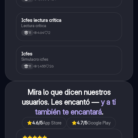
carrera con la que tanto sueñas.
Icfes lectura crítica
Lengua Castellana
Lectura crítica
464
2
11
Icfes
ICFES: Sociales y Ciudadanas
Simulacro icfes
1,455
26
11
Mira lo que dicen nuestros
usuarios. Les encantó —
y a ti
también te encantará
.
4.6
/5
App Store
4.7
/5
Google Play