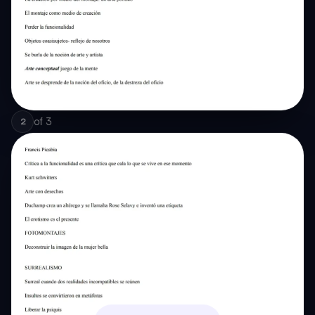
of
3
2