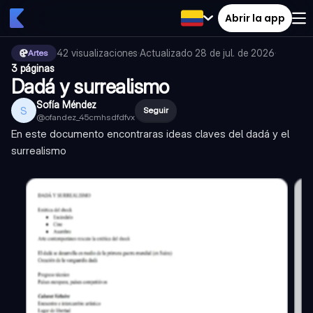
Abrir la app
42
visualizaciones
·
Actualizado
28 de jul. de 2026
·
Artes
3 páginas
Dadá y surrealismo
Sofía Méndez
S
Seguir
@
ofandez_45cmhsdfdfvx
En este documento encontraras ideas claves del dadá y el
surrealismo