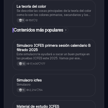
La teoría del color
Artes
Se describe las cosas principales de la teoría del color
como lo son los colores primarios, secundarios y los
colores cálidos y fríos es un resumen y sus ejemplos
150
2
9
Contenidos más populares
9
Simulacro ICFES primera sesión calendario B
ICFES: Matemáticas
filtrado 2025
Este simulacro te ayudará a sacar un buen puntaje en
las pruebas ICFES este 2025. Vamos por ese
500/500. Y poder ser admitido en la universidad que
17,400
177
10
quieras, estudiar la carrera que quieres y no la que te
toque. Vamos con toda para sacar un buen puntaje.
Simulacro icfes
ICFES: Lectura Crítica
Simulacro
2,214
54
11
Material de estudio ICFES
ICFES: Matemáticas