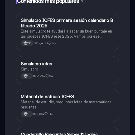
Contenidos más populares
9
Simulacro ICFES primera sesión calendario B
ICFES: Matemáticas
filtrado 2025
Este simulacro te ayudará a sacar un buen puntaje en
las pruebas ICFES este 2025. Vamos por ese
500/500. Y poder ser admitido en la universidad que
17,400
177
10
quieras, estudiar la carrera que quieres y no la que te
toque. Vamos con toda para sacar un buen puntaje.
Simulacro icfes
ICFES: Lectura Crítica
Simulacro
2,214
54
11
Material de estudio ICFES
ICFES: Matemáticas
Material de estudio, preguntas icfes de matemáticas
resueltas
7,154
113
11
Cuadernillo Preguntaa Saber 11 Inglés.
ICFES: Inglés