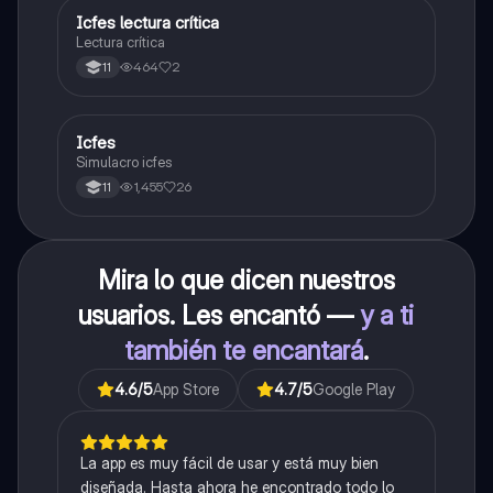
Icfes lectura crítica
Lengua Castellana
Lectura crítica
464
2
11
Icfes
ICFES: Sociales y Ciudadanas
Simulacro icfes
1,455
26
11
Mira lo que dicen nuestros
usuarios. Les encantó —
y a ti
también te encantará
.
4.6
/5
App Store
4.7
/5
Google Play
La app es muy fácil de usar y está muy bien
diseñada. Hasta ahora he encontrado todo lo