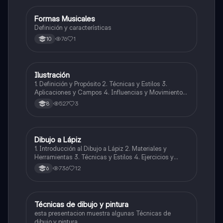
Formas Musicales
Música
Definición y características
76
1
10
Ilustración
Artes
1. Definición y Propósito 2. Técnicas y Estilos 3.
Aplicaciones y Campos 4. Influencias y Movimientos
Artísticos 5. Ética en la Ilustración 6. Desarrollo
527
3
8
Profesional y Educativo 7. Ejemplos y Referencias
Dibujo a Lápiz
Artes
1. Introducción al Dibujo a Lápiz 2. Materiales y
Herramientas 3. Técnicas y Estilos 4. Ejercicios y
Prácticas Recomendadas 5. Inspiración y
736
12
6
Referencias 6. Proceso Creativo y Experimentación
Técnicas de dibujo y pintura
Artes
esta presentacion muestra algunas Técnicas de
dibujo y pintura