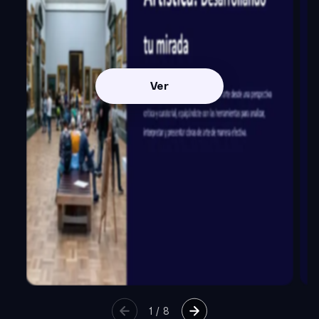
Ver
1
/
8