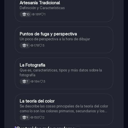
Artesanía Tradicional
Artes
Definición y Características
189
1
10
Puntos de fuga y perspectiva
Artes
Un poco de perspectiva a la hora de dibujar
178
3
9
La Fotografía
Artes
Que es, características, tipos y más datos sobre la
fotografía
184
3
7
La teoría del color
Artes
Se describe las cosas principales de la teoría del color
como lo son los colores primarios, secundarios y los
colores cálidos y fríos es un resumen y sus ejemplos
150
2
9