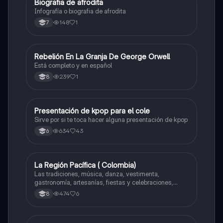
Biografia de afrodita
Artes
Infografía o biografia de afrodita
148
1
7
Rebelión En La Granja De George Orwell
Sociales/Historia
Está completo y en español
239
1
8
Presentación de kpop para el cole
Artes
Sirve por si te toca hacer alguna presentación de kpop
634
43
6
La Región Pacífica ( Colombia)
Artes
Las tradiciones, música, danza, vestimenta,
gastronomía, artesanías, fiestas y celebraciones,
medicina tradicional, ritmos e instrumentos
474
6
8
musicales.