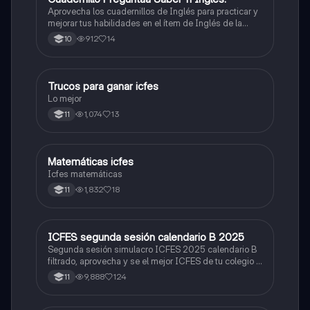
Aprovecha los cuadernillos de Inglés para practicar y
mejorar tus habilidades en el ítem de Inglés de la
Prueba Saber 11. 🫡
912
14
10
Trucos para ganar icfes
Química
Lo mejor
1,074
13
11
Matemáticas icfes
ICFES: Matemáticas
Icfes matemáticas
1,832
18
11
ICFES segunda sesión calendario B 2025
ICFES: Lectura Crítica
Segunda sesión simulacro ICFES 2025 calendario B
filtrado, aprovecha y se el mejor ICFES de tu colegio y
poder ingresar a universidad, y estudiar aquella
9,888
124
11
carrera con la que tanto sueñas.