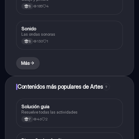
185
4
8
Sonido
Música
Las ondas sonoras
130
1
8
Más
Contenidos más populares de Artes
9
Solución guia
Artes
Resuelve todas las actividades
46
2
7