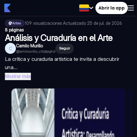
Abrir la app
109
visualizaciones
·
Actualizado
25 de jul. de 2026
·
Artes
8 páginas
Análisis y Curaduría en el Arte
Camilo Murillo
C
Seguir
@
amilourillo_c0qtpgh6
La crítica y curaduría artística te invita a descubrir
una...
Mostrar más