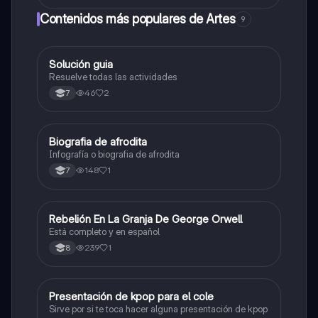
Contenidos más populares de Artes
9
Solución guia
Artes
Resuelve todas las actividades
46
2
7
Biografia de afrodita
Artes
Infografía o biografia de afrodita
148
1
7
Rebelión En La Granja De George Orwell
Sociales/Historia
Está completo y en español
239
1
8
Presentación de kpop para el cole
Artes
Sirve por si te toca hacer alguna presentación de kpop