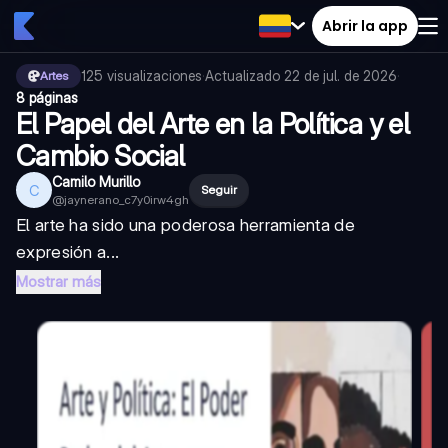
Abrir la app
125
visualizaciones
·
Actualizado
22 de jul. de 2026
·
Artes
8 páginas
El Papel del Arte en la Política y el
Cambio Social
Camilo Murillo
C
Seguir
@
jaynerano_c7y0irw4gh
El arte ha sido una poderosa herramienta de
expresión a...
Mostrar más