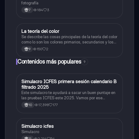
fotografía
184
3
7
La teoría del color
Artes
Se describe las cosas principales de la teoría del color
como lo son los colores primarios, secundarios y los
colores cálidos y fríos es un resumen y sus ejemplos
150
2
9
Contenidos más populares
9
Simulacro ICFES primera sesión calendario B
ICFES: Matemáticas
filtrado 2025
Este simulacro te ayudará a sacar un buen puntaje en
las pruebas ICFES este 2025. Vamos por ese
500/500. Y poder ser admitido en la universidad que
17,398
177
10
quieras, estudiar la carrera que quieres y no la que te
toque. Vamos con toda para sacar un buen puntaje.
Simulacro icfes
ICFES: Lectura Crítica
Simulacro
2,214
54
11