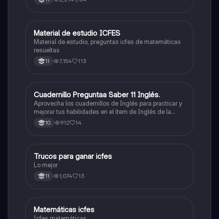
Material de estudio ICFES
ICFES: Matemáticas
Material de estudio, preguntas icfes de matemáticas
resueltas
7,154
113
11
Cuadernillo Preguntaa Saber 11 Inglés.
ICFES: Inglés
Aprovecha los cuadernillos de Inglés para practicar y
mejorar tus habilidades en el ítem de Inglés de la
Prueba Saber 11. 🫡
912
14
10
Trucos para ganar icfes
Química
Lo mejor
1,074
13
11
Matemáticas icfes
ICFES: Matemáticas
Icfes matemáticas