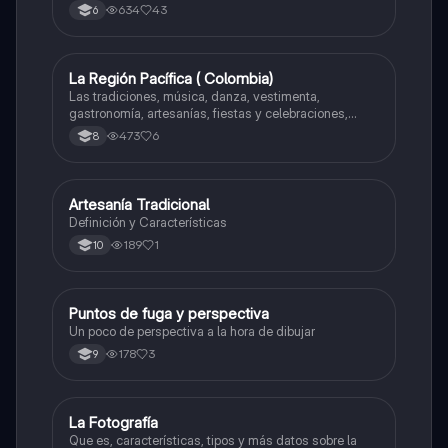
634
43
6
La Región Pacífica ( Colombia)
Artes
Las tradiciones, música, danza, vestimenta,
gastronomía, artesanías, fiestas y celebraciones,
medicina tradicional, ritmos e instrumentos
473
6
8
musicales.
Artesanía Tradicional
Artes
Definición y Características
189
1
10
Puntos de fuga y perspectiva
Artes
Un poco de perspectiva a la hora de dibujar
178
3
9
La Fotografía
Artes
Que es, características, tipos y más datos sobre la