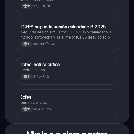
1,831
18
11
ICFES segunda sesión calendario B 2025
ICFES: Lectura Crítica
Segunda sesión simulacro ICFES 2025 calendario B
filtrado, aprovecha y se el mejor ICFES de tu colegio y
poder ingresar a universidad, y estudiar aquella
9,888
124
11
carrera con la que tanto sueñas.
Icfes lectura crítica
Lengua Castellana
Lectura crítica
464
2
11
Icfes
ICFES: Sociales y Ciudadanas
Simulacro icfes
1,455
26
11