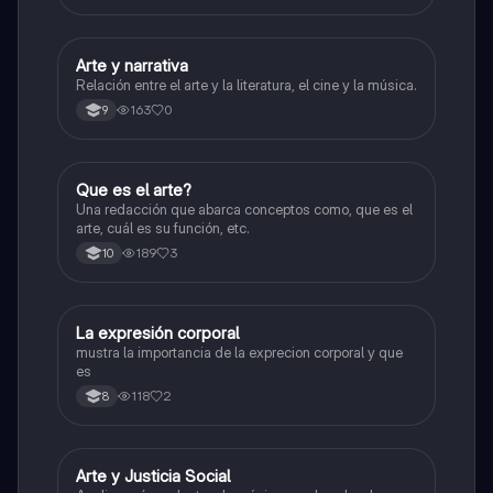
Arte y narrativa
Artes
Relación entre el arte y la literatura, el cine y la música.
163
0
9
Que es el arte?
Artes
Una redacción que abarca conceptos como, que es el
arte, cuál es su función, etc.
189
3
10
La expresión corporal
Artes
mustra la importancia de la exprecion corporal y que
es
118
2
8
Arte y Justicia Social
Artes