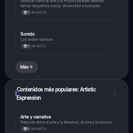
Analizar cómo el arte y la música pueden abordar
temas de justicia social, diversidad e inclusión.
124
0
9
Sonido
Música
Las ondas sonoras
130
1
8
Más
Contenidos más populares: Artistic
1
Expression
Arte y narrativa
Artes
Relación entre el arte y la literatura, el cine y la música.
163
0
9