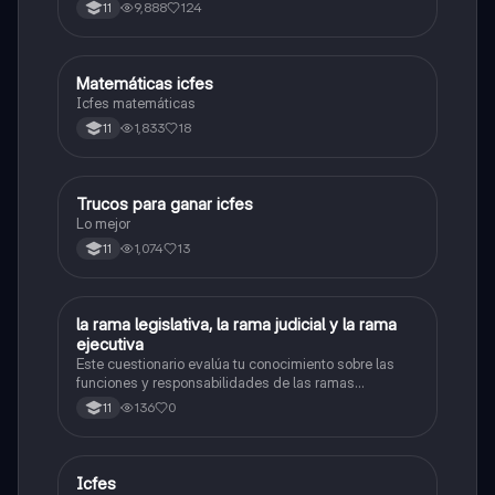
poder ingresar a universidad, y estudiar aquella
9,888
124
11
carrera con la que tanto sueñas.
Matemáticas icfes
ICFES: Matemáticas
Icfes matemáticas
1,833
18
11
Trucos para ganar icfes
Química
Lo mejor
1,074
13
11
L
la rama legislativa, la rama judicial y la rama
Sociales/Historia
ejecutiva
Este cuestionario evalúa tu conocimiento sobre las
funciones y responsabilidades de las ramas
legislativa, judicial y ejecutiva.
136
0
11
Icfes
ICFES: Sociales y Ciudadanas