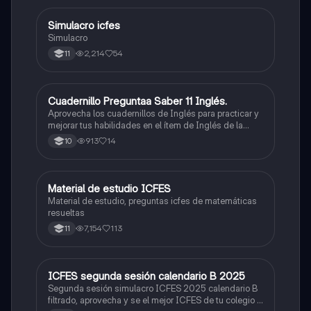
Simulacro icfes
ICFES: Lectura Crítica
Simulacro
2,214
54
11
Cuadernillo Preguntaa Saber 11 Inglés.
ICFES: Inglés
Aprovecha los cuadernillos de Inglés para practicar y
mejorar tus habilidades en el ítem de Inglés de la
Prueba Saber 11. 🫡
913
14
10
Material de estudio ICFES
ICFES: Matemáticas
Material de estudio, preguntas icfes de matemáticas
resueltas
7,154
113
11
ICFES segunda sesión calendario B 2025
ICFES: Lectura Crítica
Segunda sesión simulacro ICFES 2025 calendario B
filtrado, aprovecha y se el mejor ICFES de tu colegio y