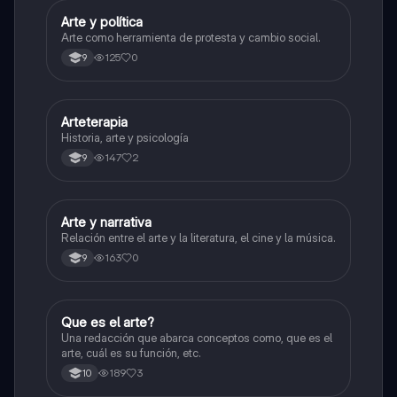
Arte y política
Artes
Arte como herramienta de protesta y cambio social.
125
0
9
Arteterapia
Emprendimiento
Historia, arte y psicología
147
2
9
Arte y narrativa
Artes
Relación entre el arte y la literatura, el cine y la música.
163
0
9
Que es el arte?
Artes
Una redacción que abarca conceptos como, que es el
arte, cuál es su función, etc.
189
3
10