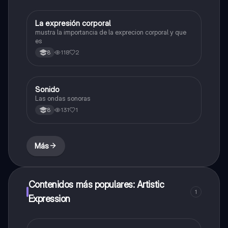
La expresión corporal
Artes
mustra la importancia de la exprecion corporal y que
es
118
2
8
Sonido
Música
Las ondas sonoras
131
1
8
Más
Contenidos más populares: Artistic
1
Expression