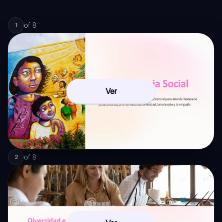
of
8
1
Ver
of
8
2