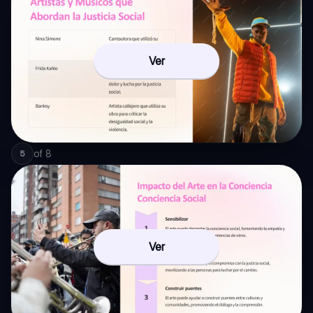
Ver
of
8
5
Ver