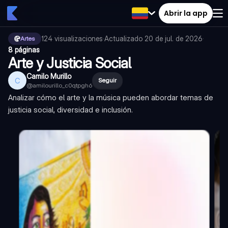
Abrir la app
124
visualizaciones
·
Actualizado
20 de jul. de 2026
·
Artes
8 páginas
Arte y Justicia Social
Camilo Murillo
C
Seguir
@
amilourillo_c0qtpgh6
Analizar cómo el arte y la música pueden abordar temas de
justicia social, diversidad e inclusión.