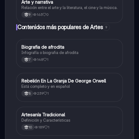
Arte y narrativa
Artes
Relación entre el arte y la literatura, el cine y la música.
163
0
9
Contenidos más populares de Artes
9
Biografia de afrodita
Artes
Infografía o biografia de afrodita
148
1
7
Rebelión En La Granja De George Orwell
Sociales/Historia
Está completo y en español
239
1
8
Artesanía Tradicional
Artes
Definición y Características
189
1
10