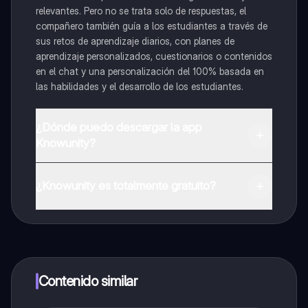
relevantes. Pero no se trata solo de respuestas, el
compañero también guía a los estudiantes a través de
sus retos de aprendizaje diarios, con planes de
aprendizaje personalizados, cuestionarios o contenidos
en el chat y una personalización del 100% basada en
las habilidades y el desarrollo de los estudiantes.
¿Dónde puedo descargar la app
Knowunity?
Puedes descargar la app en Google Play Store y Apple
App Store.
¿Knowunity es totalmente gratuito?
¡Sí lo es! Tienes acceso totalmente gratuito a todo el
contenido de la app, puedes chatear con otros
alumnos y recibir ayuda inmeditamente. Puedes ganar
dinero utilizando la aplicación, que te permitirá acceder
a determinadas funciones.
Contenido similar