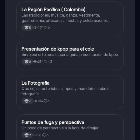
La Región Pacífica ( Colombia)
Artes
Las tradiciones, música, danza, vestimenta,
gastronomía, artesanías, fiestas y celebraciones,
medicina tradicional, ritmos e instrumentos
474
6
8
musicales.
Presentación de kpop para el cole
Artes
Sirve por si te toca hacer alguna presentación de kpop
634
43
6
La Fotografía
Artes
Que es, características, tipos y más datos sobre la
fotografía
184
3
7
Puntos de fuga y perspectiva
Artes
Un poco de perspectiva a la hora de dibujar
178
3
9