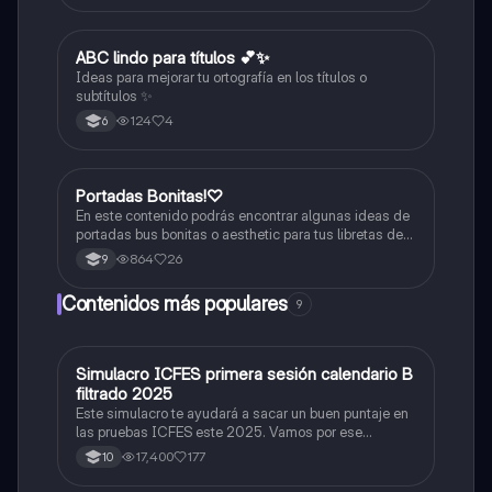
ABC lindo para títulos 💕✨
Lengua Castellana
Ideas para mejorar tu ortografía en los títulos o
subtítulos ✨
124
4
6
Portadas Bonitas!♡
Artes
En este contenido podrás encontrar algunas ideas de
portadas bus bonitas o aesthetic para tus libretas de
apuntes!
864
26
9
Contenidos más populares
9
Simulacro ICFES primera sesión calendario B
ICFES: Matemáticas
filtrado 2025
Este simulacro te ayudará a sacar un buen puntaje en
las pruebas ICFES este 2025. Vamos por ese
500/500. Y poder ser admitido en la universidad que
17,400
177
10
quieras, estudiar la carrera que quieres y no la que te
toque. Vamos con toda para sacar un buen puntaje.