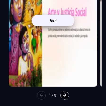
Ver
1
/
8