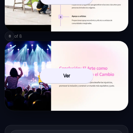
of
8
8
Ver