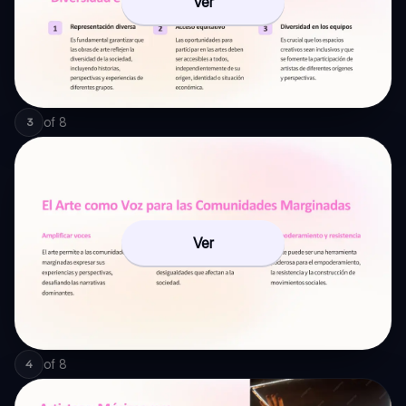
Ver
of
8
3
Ver
of
8
4