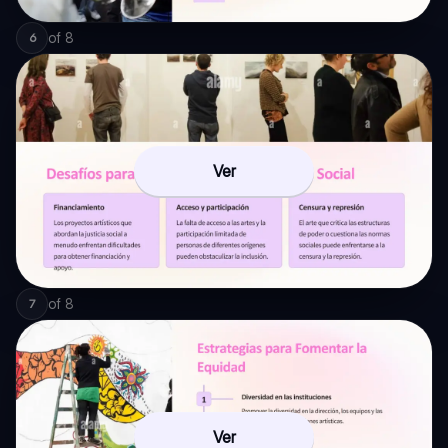
of
8
6
Ver
of
8
7
Ver