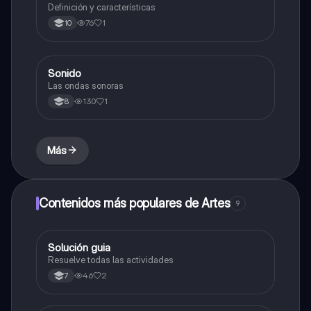
Definición y características
76
1
10
Sonido
Música
Las ondas sonoras
130
1
8
Más
Contenidos más populares de Artes
9
Solución guia
Artes
Resuelve todas las actividades
46
2
7