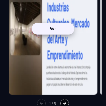
Ver
1
/
8