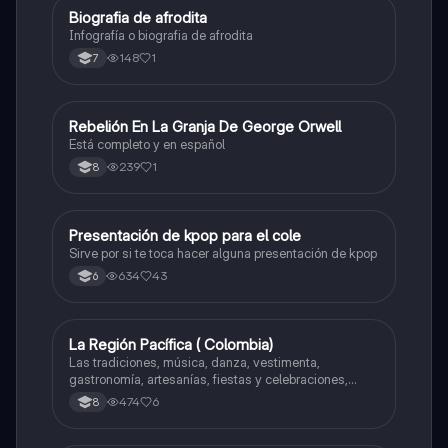
Biografia de afrodita
Artes
Infografía o biografia de afrodita
148
1
7
Rebelión En La Granja De George Orwell
Sociales/Historia
Está completo y en español
239
1
8
Presentación de kpop para el cole
Artes
Sirve por si te toca hacer alguna presentación de kpop
634
43
6
La Región Pacífica ( Colombia)
Artes
Las tradiciones, música, danza, vestimenta,
gastronomía, artesanías, fiestas y celebraciones,
medicina tradicional, ritmos e instrumentos
474
6
8
musicales.