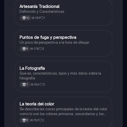
Artesanía Tradicional
Artes
Definición y Características
189
1
10
Puntos de fuga y perspectiva
Artes
Un poco de perspectiva a la hora de dibujar
178
3
9
La Fotografía
Artes
Que es, características, tipos y más datos sobre la
fotografía
184
3
7
La teoría del color
Artes
Se describe las cosas principales de la teoría del color
como lo son los colores primarios, secundarios y los
colores cálidos y fríos es un resumen y sus ejemplos
150
2
9