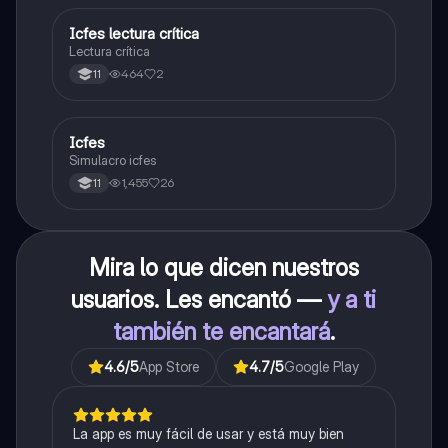
Icfes lectura crítica
Lengua Castellana
Lectura crítica
464
2
11
Icfes
ICFES: Sociales y Ciudadanas
Simulacro icfes
1,455
26
11
Mira lo que dicen nuestros
usuarios. Les encantó —
y a ti
también te encantará
.
4.6
/5
App Store
4.7
/5
Google Play
La app es muy fácil de usar y está muy bien