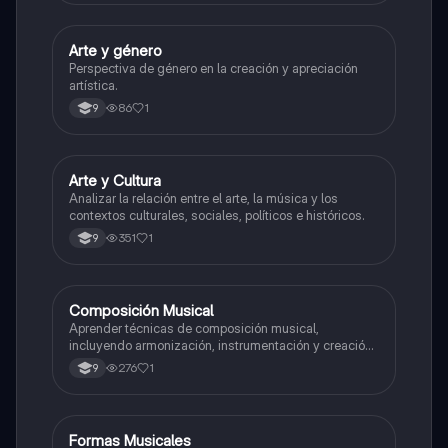
Arte y género
Artes
Perspectiva de género en la creación y apreciación
artística.
86
1
9
Arte y Cultura
Artes
Analizar la relación entre el arte, la música y los
contextos culturales, sociales, políticos e históricos.
351
1
9
Composición Musical
Artes
Aprender técnicas de composición musical,
incluyendo armonización, instrumentación y creación
de melodías y arreglos.
276
1
9
Formas Musicales
Música