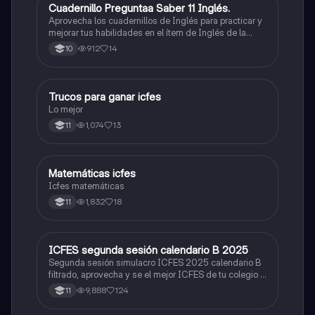
Cuadernillo Preguntaa Saber 11 Inglés.
ICFES: Inglés
Aprovecha los cuadernillos de Inglés para practicar y
mejorar tus habilidades en el ítem de Inglés de la
Prueba Saber 11. 🫡
912
14
10
Trucos para ganar icfes
Química
Lo mejor
1,074
13
11
Matemáticas icfes
ICFES: Matemáticas
Icfes matemáticas
1,832
18
11
ICFES segunda sesión calendario B 2025
ICFES: Lectura Crítica
Segunda sesión simulacro ICFES 2025 calendario B
filtrado, aprovecha y se el mejor ICFES de tu colegio y
poder ingresar a universidad, y estudiar aquella
9,888
124
11
carrera con la que tanto sueñas.