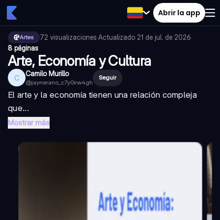
Abrir la app
72
visualizaciones
·
Actualizado
21 de jul. de 2026
·
Artes
8 páginas
Arte, Economía y Cultura
Camilo Murillo
C
Seguir
@
jaynerano_c7y0irw4gh
El arte y la economía tienen una relación compleja
que...
Mostrar más