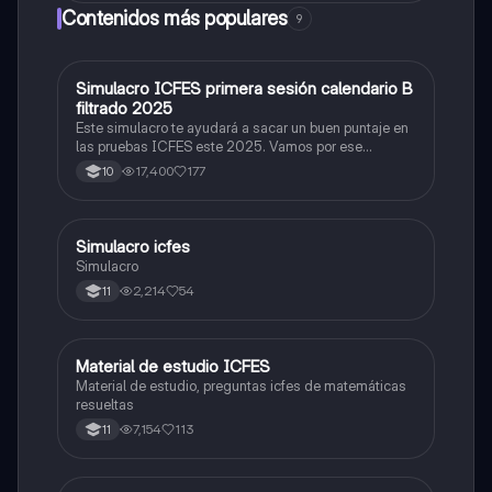
Contenidos más populares
9
Simulacro ICFES primera sesión calendario B
ICFES: Matemáticas
filtrado 2025
Este simulacro te ayudará a sacar un buen puntaje en
las pruebas ICFES este 2025. Vamos por ese
500/500. Y poder ser admitido en la universidad que
17,400
177
10
quieras, estudiar la carrera que quieres y no la que te
toque. Vamos con toda para sacar un buen puntaje.
Simulacro icfes
ICFES: Lectura Crítica
Simulacro
2,214
54
11
Material de estudio ICFES
ICFES: Matemáticas
Material de estudio, preguntas icfes de matemáticas
resueltas
7,154
113
11