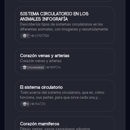
SISTEMA CIRCULATORIO EN LOS
Biologia
ANIMALES INFOGRAFÍA
Describe los tipos de sistemas circulatorios en los
diferentes animales, con imagenes y resumidamente
1,170
53
7
Corazón venas y arterias
Biologia
Corazón venas y arterias
159
4
Universidad
El sistema circulatorio
Biologia
Todo acerca del sistema circulatorio, que es ,cómo
funciona, sus partes ,para que sirve cada una,y
demas inquietudes acerca del funcionamiento de
114
0
8
este sistema
Corazón mamiferos
Biologia
Dibujo, partes, vasos sanguíneos adjuntos