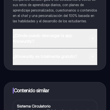
sus retos de aprendizaje diarios, con planes de
aprendizaje personalizados, cuestionarios o contenidos
en el chat y una personalización del 100% basada en
las habilidades y el desarrollo de los estudiantes.
¿Dónde puedo descargar la app
Knowunity?
Puedes descargar la app en Google Play Store y Apple
App Store.
¿Knowunity es totalmente gratuito?
¡Sí lo es! Tienes acceso totalmente gratuito a todo el
contenido de la app, puedes chatear con otros
alumnos y recibir ayuda inmeditamente. Puedes ganar
dinero utilizando la aplicación, que te permitirá acceder
a determinadas funciones.
Contenido similar
Sistema Circulatorio
Biologia