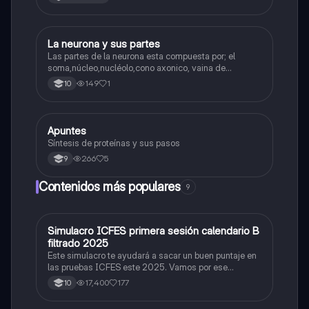
La neurona y sus partes
Biologia
Las partes de la neurona esta compuesta por; el
soma,núcleo,nucléolo,cono axonico, vaina de
mielina,celula schwan,núcleo de schwann,nódulo de
149
1
10
Ranvier,terminal axonico Arborizacion terminal, botón
sinaptico,dentristas y sustancia de Nissi.
Apuntes
Biologia
Síntesis de proteínas y sus pasos
266
5
9
Contenidos más populares
9
Simulacro ICFES primera sesión calendario B
ICFES: Matemáticas
filtrado 2025
Este simulacro te ayudará a sacar un buen puntaje en
las pruebas ICFES este 2025. Vamos por ese
500/500. Y poder ser admitido en la universidad que
17,400
177
10
quieras, estudiar la carrera que quieres y no la que te
toque. Vamos con toda para sacar un buen puntaje.