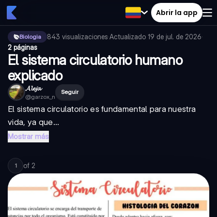
Abrir la app
843
visualizaciones
·
Actualizado
19 de jul. de 2026
·
Biologia
2 páginas
El sistema circulatorio humano
explicado
𝓐𝓵𝓮𝓳𝓪
Seguir
@
garzox_n
El sistema circulatorio es fundamental para nuestra
vida, ya que...
Mostrar más
of
2
1