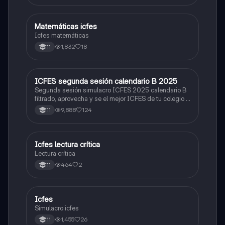
Matemáticas icfes
ICFES: Matemáticas
Icfes matemáticas
1,832
18
11
ICFES segunda sesión calendario B 2025
ICFES: Lectura Crítica
Segunda sesión simulacro ICFES 2025 calendario B
filtrado, aprovecha y se el mejor ICFES de tu colegio y
poder ingresar a universidad, y estudiar aquella
9,888
124
11
carrera con la que tanto sueñas.
Icfes lectura crítica
Lengua Castellana
Lectura crítica
464
2
11
Icfes
ICFES: Sociales y Ciudadanas
Simulacro icfes
1,455
26
11