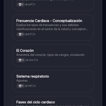
69
1
9
Frecuencia Cardíaca - Conceptualización
Biologia
Explica los tipos de frecuencias y sus debidas
clasificaciones en el sector de la salud y conceptos
para tener conocimiento de como medir una
57
0
9
frecuencia cardiaca apropiadamente.
El Corazón
Biologia
Anatomía del corazón, tipos de sangre, circulación
104
3
11
Sistema respiratorio
Biologia
Apuntes
78
2
9
Fases del ciclo cardiaco
Biologia