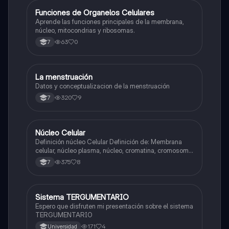
F
Funciones de Organelos Celulares
Biologia
Aprende las funciones principales de la membrana,
núcleo, mitocondrias y ribosomas.
63
0
7
La menstruación
Biologia
Datos y conceptualizacion de la menstruación
320
9
7
Núcleo Celular
Biologia
Definición núcleo Celular Definición de: Membrana
celular, núcleo plasma, núcleo, cromatina, cromosoma
Interfase Fases de la interfase
375
8
7
Sistema TERGUMENTARIO
Biologia
Espero que disfruten mi presentación sobre el sistema
TERGUMENTARIO
171
4
Universidad