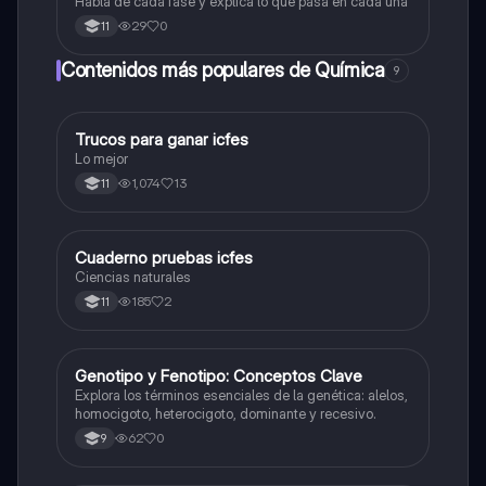
Habla de cada fase y explica lo que pasa en cada una
29
0
11
Contenidos más populares de Química
9
Trucos para ganar icfes
Química
Lo mejor
1,074
13
11
Cuaderno pruebas icfes
Biologia
Ciencias naturales
185
2
11
G
Genotipo y Fenotipo: Conceptos Clave
Biologia
Explora los términos esenciales de la genética: alelos,
homocigoto, heterocigoto, dominante y recesivo.
62
0
9