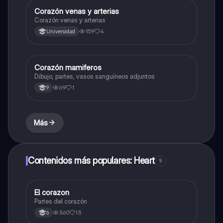
Corazón venas y arterias
Biologia
Corazón venas y arterias
159
4
Universidad
Corazón mamiferos
Biologia
Dibujo, partes, vasos sanguíneos adjuntos
69
1
9
Más
Contenidos más populares: Heart
9
El corazon
Biologia
Partes del corazón
360
13
6