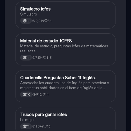
Simulacro icfes
ICFES: Lectura Crítica
Simulacro
2,214
54
11
Material de estudio ICFES
ICFES: Matemáticas
Material de estudio, preguntas icfes de matemáticas
resueltas
7,154
113
11
Cuadernillo Preguntaa Saber 11 Inglés.
ICFES: Inglés
Aprovecha los cuadernillos de Inglés para practicar y
mejorar tus habilidades en el ítem de Inglés de la
Prueba Saber 11. 🫡
912
14
10
Trucos para ganar icfes
Química
Lo mejor
1,074
13
11