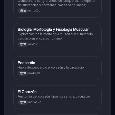
Concepto, la sangre; Globulos, plaquetas, transporte
de sustancias y hormonas. Vasos sanguíneos;
Arterias, venas y capilares. El corazón
112
2
11
Biología: Morfología y Fisiología Muscular
Biologia
Exploración de la morfología muscular y el músculo
cardíaco en el cuerpo humano.
57
1
11
Pericardio
Biologia
Habla del pericardio el corazón y la circulación
48
0
11
El Corazón
Biologia
Anatomía del corazón, tipos de sangre, circulación
104
3
11