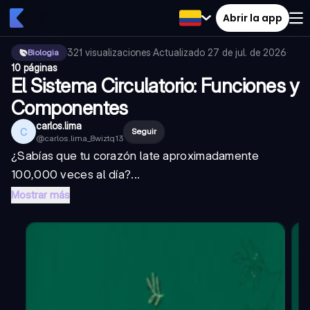
Abrir la app
321
visualizaciones
·
Actualizado
27 de jul. de 2026
·
Biologia
10 páginas
El Sistema Circulatorio: Funciones y
Componentes
carlos.lima
C
Seguir
@
carlos.lima_8wiztq13
¿Sabías que tu corazón late aproximadamente
100,000 veces al día?...
Mostrar más