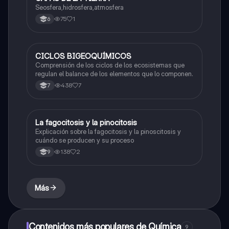
Seosfera,hidrosfera,atmosfera
75
1
6
CICLOS BIGEOQUÍMICOS
Biologia
Comprensión de los ciclos de los ecosistemas que
regulan el balance de los elementos que lo componen.
438
7
7
La fagocitosis y la pinocitosis
Biologia
Explicación sobre la fagocitosis y la pinoscitosis y
cuándo se producen y su proceso
138
2
9
Más
Contenidos más populares de Química
9