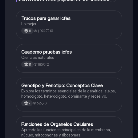
Trucos para ganar icfes
Química
Lo mejor
1,074
13
11
Cuaderno pruebas icfes
Biologia
Ciencias naturales
185
2
11
G
Genotipo y Fenotipo: Conceptos Clave
Biologia
Explora los términos esenciales de la genética: alelos,
homocigoto, heterocigoto, dominante y recesivo.
62
0
9
F
Funciones de Organelos Celulares
Biologia
Aprende las funciones principales de la membrana,
núcleo, mitocondrias y ribosomas.