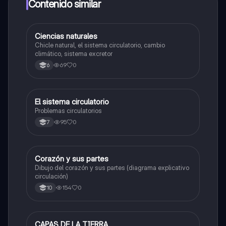
a determinadas funciones.
Contenido similar
Ciencias naturales
Biologia
Chicle natural, el sistema circulatorio, cambio
climático, sistema excretor
69
0
6
El sistema circulatorio
Biologia
Problemas circulatorios
95
0
7
Corazón y sus partes
Biologia
Dibujo del corazón y sus partes (diagrama explicativo
circulación)
154
0
10
CAPAS DE LA TIERRA
Biologia