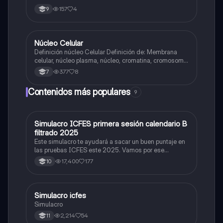
157
4
9
Núcleo Celular
Biologia
Definición núcleo Celular Definición de: Membrana
celular, núcleo plasma, núcleo, cromatina, cromosoma
Interfase Fases de la interfase
377
8
7
Contenidos más populares
9
Simulacro ICFES primera sesión calendario B
ICFES: Matemáticas
filtrado 2025
Este simulacro te ayudará a sacar un buen puntaje en
las pruebas ICFES este 2025. Vamos por ese
500/500. Y poder ser admitido en la universidad que
17,400
177
10
quieras, estudiar la carrera que quieres y no la que te
toque. Vamos con toda para sacar un buen puntaje.
Simulacro icfes
ICFES: Lectura Crítica
Simulacro
2,214
54
11