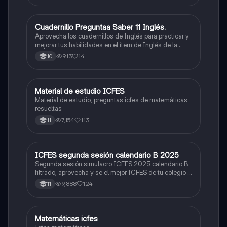
Cuadernillo Preguntaa Saber 11 Inglés.
ICFES: Inglés
Aprovecha los cuadernillos de Inglés para practicar y
mejorar tus habilidades en el ítem de Inglés de la
Prueba Saber 11. 🫡
913
14
10
Material de estudio ICFES
ICFES: Matemáticas
Material de estudio, preguntas icfes de matemáticas
resueltas
7,154
113
11
ICFES segunda sesión calendario B 2025
ICFES: Lectura Crítica
Segunda sesión simulacro ICFES 2025 calendario B
filtrado, aprovecha y se el mejor ICFES de tu colegio y
poder ingresar a universidad, y estudiar aquella
9,888
124
11
carrera con la que tanto sueñas.
Matemáticas icfes
ICFES: Matemáticas