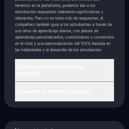
tenemos en la plataforma, podemos dar a los
estudiantes respuestas realmente significativas y
relevantes. Pero no se trata solo de respuestas, el
compañero también guía a los estudiantes a través de
sus retos de aprendizaje diarios, con planes de
aprendizaje personalizados, cuestionarios o contenidos
en el chat y una personalización del 100% basada en
las habilidades y el desarrollo de los estudiantes.
¿Dónde puedo descargar la app
Knowunity?
Puedes descargar la app en Google Play Store y Apple
App Store.
¿Knowunity es totalmente gratuito?
¡Sí lo es! Tienes acceso totalmente gratuito a todo el
contenido de la app, puedes chatear con otros
alumnos y recibir ayuda inmeditamente. Puedes ganar
dinero utilizando la aplicación, que te permitirá acceder