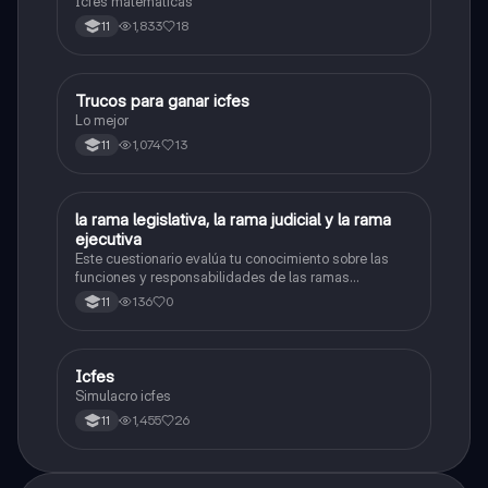
Icfes matemáticas
1,833
18
11
Trucos para ganar icfes
Química
Lo mejor
1,074
13
11
L
la rama legislativa, la rama judicial y la rama
Sociales/Historia
ejecutiva
Este cuestionario evalúa tu conocimiento sobre las
funciones y responsabilidades de las ramas
legislativa, judicial y ejecutiva.
136
0
11
Icfes
ICFES: Sociales y Ciudadanas
Simulacro icfes
1,455
26
11