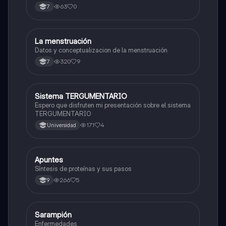
63
0
7
La menstruación
Biologia
Datos y conceptualizacion de la menstruación
320
9
7
Sistema TERGUMENTARIO
Biologia
Espero que disfruten mi presentación sobre el sistema
TERGUMENTARIO
171
4
Universidad
Apuntes
Biologia
Síntesis de proteínas y sus pasos
266
5
9
Sarampión
Biologia
Enfermedades