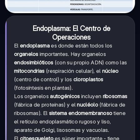
Endoplasma: El Centro de
Operaciones
El
endoplasma
es donde están todos los
organelos
importantes. Hay organelos
endosimbióticos
(con su propio ADN) como las
mitocondrias
(respiración celular), el
núcleo
(centro de control) y los
cloroplastos
(fotosíntesis en plantas).
Los organelos
autogénicos
incluyen
ribosomas
(fábrica de proteínas) y el
nucléolo
(fábrica de
ribosomas). El
sistema endomembranoso
tiene
el retículo endoplasmático rugoso y liso,
aparato de Golgi, lisosomas y vacuolas.
El
citoesqueleto
es súper importante - tiene