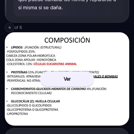
sí misma si se daña.
of
8
4
Ver