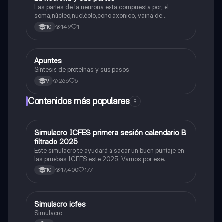
Las partes de la neurona esta compuesta por; el
soma,núcleo,nucléolo,cono axonico, vaina de
mielina,celula schwan,núcleo de schwann,nódulo de
149
1
10
Ranvier,terminal axonico Arborizacion terminal, botón
sinaptico,dentristas y sustancia de Nissi.
Apuntes
Biologia
Síntesis de proteínas y sus pasos
266
5
9
Contenidos más populares
9
Simulacro ICFES primera sesión calendario B
ICFES: Matemáticas
filtrado 2025
Este simulacro te ayudará a sacar un buen puntaje en
las pruebas ICFES este 2025. Vamos por ese
500/500. Y poder ser admitido en la universidad que
17,400
177
10
quieras, estudiar la carrera que quieres y no la que te
toque. Vamos con toda para sacar un buen puntaje.
Simulacro icfes
ICFES: Lectura Crítica
Simulacro