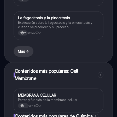
La fagocitosis y la pinocitosis
Biologia
Explicación sobre la fagocitosis y la pinoscitosis y
cuándo se producen y su proceso
137
2
9
Más
Contenidos más populares: Cell
1
Membrane
MEMBRANA CELULAR
Biologia
Partes y función de la membrana celular
46
0
11
Contenidos más populares de Química
9