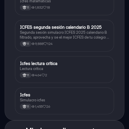
Icfes matemáticas
1,832
18
11
ICFES segunda sesión calendario B 2025
ICFES: Lectura Crítica
Segunda sesión simulacro ICFES 2025 calendario B
filtrado, aprovecha y se el mejor ICFES de tu colegio y
poder ingresar a universidad, y estudiar aquella
9,888
124
11
carrera con la que tanto sueñas.
Icfes lectura crítica
Lengua Castellana
Lectura crítica
464
2
11
Icfes
ICFES: Sociales y Ciudadanas
Simulacro icfes
1,455
26
11