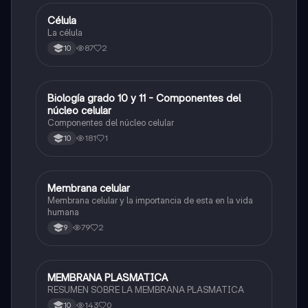
Célula
Biologia
La célula
87
2
10
Biología grado 10 y 11 - Componentes del
Biologia
núcleo celular
Componentes del núcleo celular
181
1
10
Membrana celular
Biologia
Membrana celular y la importancia de esta en la vida
humana
79
2
9
MEMBRANA PLASMATICA
Química
RESUMEN SOBRE LA MEMBRANA PLASMATICA
143
0
10