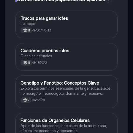
Trucos para ganar icfes
Química
Lo mejor
1,074
13
11
Cuaderno pruebas icfes
Biologia
Ciencias naturales
185
2
11
G
Genotipo y Fenotipo: Conceptos Clave
Biologia
Explora los términos esenciales de la genética: alelos,
homocigoto, heterocigoto, dominante y recesivo.
62
0
9
F
Funciones de Organelos Celulares
Biologia
Aprende las funciones principales de la membrana,
núcleo, mitocondrias y ribosomas.