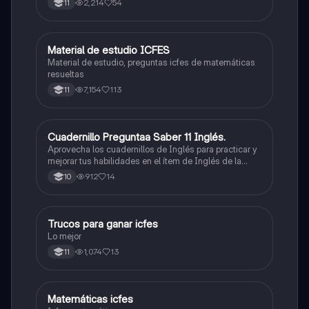
2,214
54
11
Material de estudio ICFES
ICFES: Matemáticas
Material de estudio, preguntas icfes de matemáticas
resueltas
7,154
113
11
Cuadernillo Preguntaa Saber 11 Inglés.
ICFES: Inglés
Aprovecha los cuadernillos de Inglés para practicar y
mejorar tus habilidades en el ítem de Inglés de la
Prueba Saber 11. 🫡
912
14
10
Trucos para ganar icfes
Química
Lo mejor
1,074
13
11
Matemáticas icfes
ICFES: Matemáticas