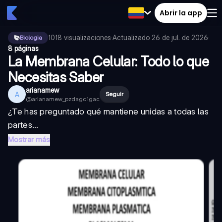
Abrir la app
1018
visualizaciones
·
Actualizado
26 de jul. de 2026
·
Biologia
8 páginas
La Membrana Celular: Todo lo que
Necesitas Saber
arianamew
A
Seguir
@
arianamew_pzdagc1gac
¿Te has preguntado qué mantiene unidas a todas las
partes...
Mostrar más