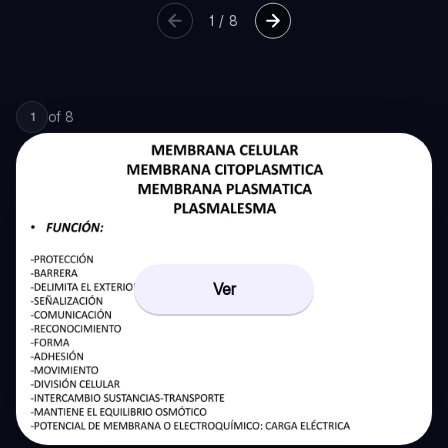
1
/
8
of
8
1
Ver