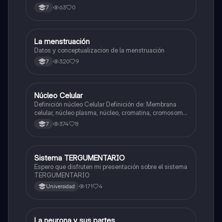
63
0
7
La menstruación
Biologia
Datos y conceptualizacion de la menstruación
320
9
7
N
Núcleo Celular
Biologia
Definición núcleo Celular Definición de: Membrana
celular, núcleo plasma, núcleo, cromatina, cromosoma
Interfase Fases de la interfase
374
8
7
Sistema TERGUMENTARIO
Biologia
Espero que disfruten mi presentación sobre el sistema
TERGUMENTARIO
171
4
Universidad
La neurona y sus partes
Biologia