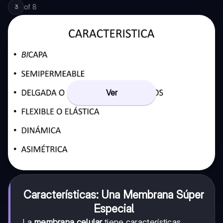
of
8
3
Ver
Características: Una Membrana Súper
Especial
La
membrana celular
tiene características