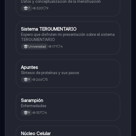
Datos y conceptualizacion de la menstruación
320
9
7
Sistema TERGUMENTARIO
Biologia
Espero que disfruten mi presentación sobre el sistema
TERGUMENTARIO
171
4
Universidad
Apuntes
Biologia
Síntesis de proteínas y sus pasos
266
5
9
Sarampión
Biologia
Enfermedades
157
4
9
Núcleo Celular
Biologia