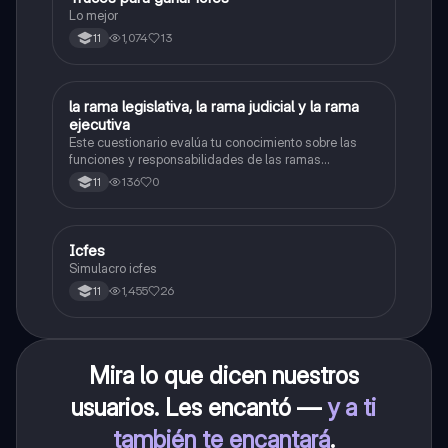
Lo mejor
1,074
13
11
L
la rama legislativa, la rama judicial y la rama
Sociales/Historia
ejecutiva
Este cuestionario evalúa tu conocimiento sobre las
funciones y responsabilidades de las ramas
legislativa, judicial y ejecutiva.
136
0
11
Icfes
ICFES: Sociales y Ciudadanas
Simulacro icfes
1,455
26
11
Mira lo que dicen nuestros
usuarios. Les encantó —
y a ti
también te encantará
.