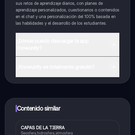
sus retos de aprendizaje diarios, con planes de
aprendizaje personalizados, cuestionarios o contenidos
en el chat y una personalización del 100% basada en
las habilidades y el desarrollo de los estudiantes.
¿Dónde puedo descargar la app
Knowunity?
Puedes descargar la app en Google Play Store y Apple
App Store.
¿Knowunity es totalmente gratuito?
¡Sí lo es! Tienes acceso totalmente gratuito a todo el
contenido de la app, puedes chatear con otros
alumnos y recibir ayuda inmeditamente. Puedes ganar
dinero utilizando la aplicación, que te permitirá acceder
a determinadas funciones.
Contenido similar
CAPAS DE LA TIERRA
Biologia
Seosfera,hidrosfera,atmosfera