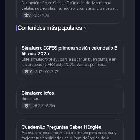
Definición núcleo Celular Definición de: Membrana
celular, núcleo plasma, núcleo, cromatina, cromosoma
Interfase Fases de la interfase
377
8
7
Contenidos más populares
9
Simulacro ICFES primera sesión calendario B
ICFES: Matemáticas
filtrado 2025
Este simulacro te ayudará a sacar un buen puntaje en
las pruebas ICFES este 2025. Vamos por ese
500/500. Y poder ser admitido en la universidad que
17,400
177
10
quieras, estudiar la carrera que quieres y no la que te
toque. Vamos con toda para sacar un buen puntaje.
Simulacro icfes
ICFES: Lectura Crítica
Simulacro
2,214
54
11
Cuadernillo Preguntaa Saber 11 Inglés.
ICFES: Inglés
Aprovecha los cuadernillos de Inglés para practicar y
mejorar tus habilidades en el ítem de Inglés de la