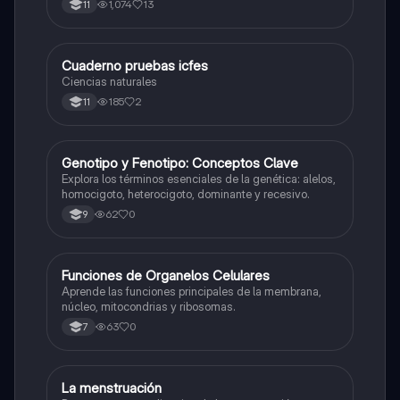
1,074
13
11
Cuaderno pruebas icfes
Biologia
Ciencias naturales
185
2
11
G
Genotipo y Fenotipo: Conceptos Clave
Biologia
Explora los términos esenciales de la genética: alelos,
homocigoto, heterocigoto, dominante y recesivo.
62
0
9
F
Funciones de Organelos Celulares
Biologia
Aprende las funciones principales de la membrana,
núcleo, mitocondrias y ribosomas.
63
0
7
La menstruación
Biologia