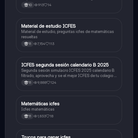
Prueba Saber 11. 🫡
913
14
10
Material de estudio ICFES
ICFES: Matemáticas
Material de estudio, preguntas icfes de matemáticas
resueltas
7,154
113
11
ICFES segunda sesión calendario B 2025
ICFES: Lectura Crítica
Segunda sesión simulacro ICFES 2025 calendario B
filtrado, aprovecha y se el mejor ICFES de tu colegio y
poder ingresar a universidad, y estudiar aquella
9,888
124
11
carrera con la que tanto sueñas.
Matemáticas icfes
ICFES: Matemáticas
Icfes matemáticas
1,833
18
11
Trucos para ganar icfes
Química