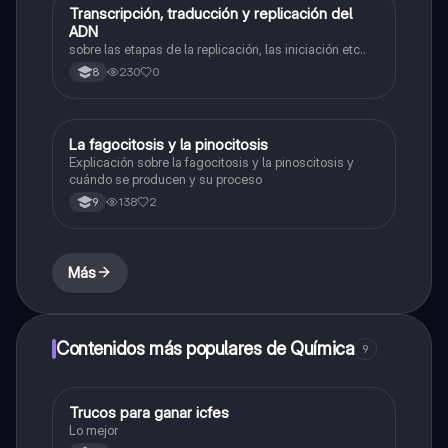
Transcripción, traducción y replicación del
Biologia
ADN
sobre las etapas de la replicación, las iniciación etc..
230
0
8
La fagocitosis y la pinocitosis
Biologia
Explicación sobre la fagocitosis y la pinoscitosis y
cuándo se producen y su proceso
138
2
9
Más
Contenidos más populares de Química
9
Trucos para ganar icfes
Química
Lo mejor