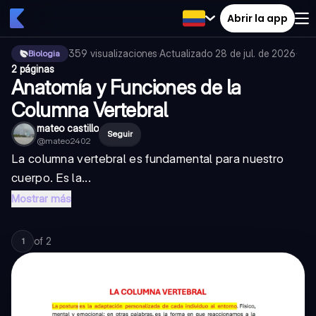
Abrir la app
359
visualizaciones
·
Actualizado
28 de jul. de 2026
·
Biologia
2 páginas
Anatomía y Funciones de la
Columna Vertebral
mateo castillo
Seguir
@
mateo2402
La columna vertebral es fundamental para nuestro
cuerpo. Es la...
Mostrar más
of
2
1