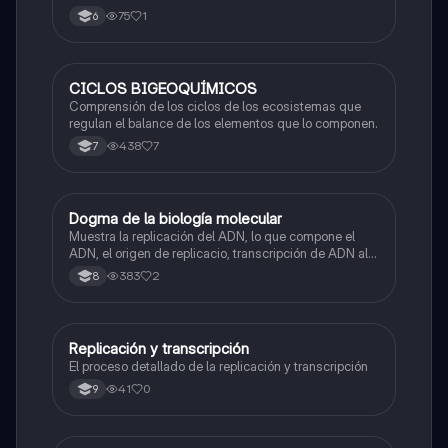
75
1
6
CICLOS BIGEOQUÍMICOS
Biologia
Comprensión de los ciclos de los ecosistemas que
regulan el balance de los elementos que lo componen.
438
7
7
Dogma de la biología molecular
Biologia
Muestra la replicación del ADN, lo que compone el
ADN, el origen de replicacio, transcripción de ADN al
ARN y traducción de ARN a proteína.
383
2
8
Replicación y transcripción
Biologia
El proceso detallado de la replicación y transcripción
41
0
9