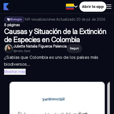
Abrir la app
149
visualizaciones
·
Actualizado
20 de jul. de 2026
·
Biologia
8 páginas
Causas y Situación de la Extinción
de Especies en Colombia
Juliette Natalia Figueroa Palencia
Seguir
@
natis_fipal
¿Sabías que Colombia es uno de los países más
biodiversos...
Mostrar más