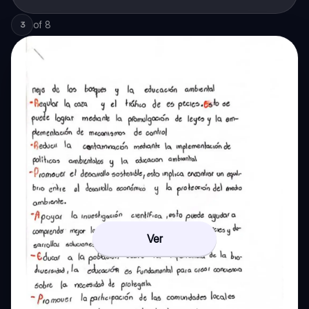
of
8
3
Ver