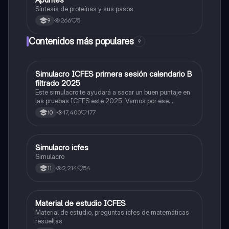
Síntesis de proteínas y sus pasos
266
5
9
Contenidos más populares
9
Simulacro ICFES primera sesión calendario B
ICFES: Matemáticas
filtrado 2025
Este simulacro te ayudará a sacar un buen puntaje en
las pruebas ICFES este 2025. Vamos por ese
500/500. Y poder ser admitido en la universidad que
17,400
177
10
quieras, estudiar la carrera que quieres y no la que te
toque. Vamos con toda para sacar un buen puntaje.
Simulacro icfes
ICFES: Lectura Crítica
Simulacro
2,214
54
11
Material de estudio ICFES
ICFES: Matemáticas
Material de estudio, preguntas icfes de matemáticas
resueltas