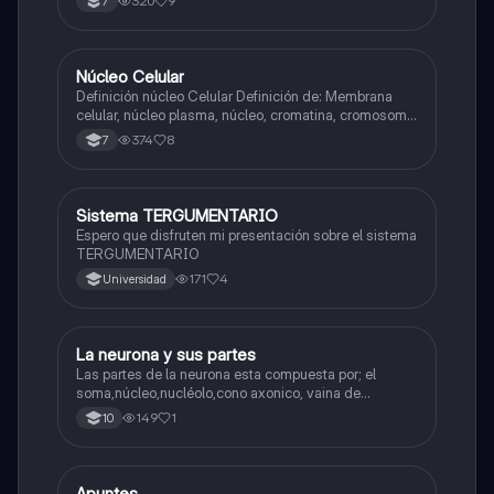
320
9
7
N
Núcleo Celular
Biologia
Definición núcleo Celular Definición de: Membrana
celular, núcleo plasma, núcleo, cromatina, cromosoma
Interfase Fases de la interfase
374
8
7
Sistema TERGUMENTARIO
Biologia
Espero que disfruten mi presentación sobre el sistema
TERGUMENTARIO
171
4
Universidad
La neurona y sus partes
Biologia
Las partes de la neurona esta compuesta por; el
soma,núcleo,nucléolo,cono axonico, vaina de
mielina,celula schwan,núcleo de schwann,nódulo de
149
1
10
Ranvier,terminal axonico Arborizacion terminal, botón
sinaptico,dentristas y sustancia de Nissi.
Apuntes
Biologia