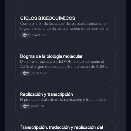
CICLOS BIGEOQUÍMICOS
Biologia
Comprensión de los ciclos de los ecosistemas que
regulan el balance de los elementos que lo componen.
438
7
7
Dogma de la biología molecular
Biologia
Muestra la replicación del ADN, lo que compone el
ADN, el origen de replicacio, transcripción de ADN al
ARN y traducción de ARN a proteína.
383
2
8
Replicación y transcripción
Biologia
El proceso detallado de la replicación y transcripción
41
0
9
Transcripción, traducción y replicación del
Biologia