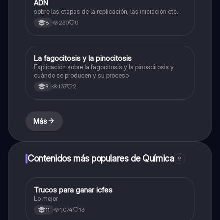
ADN
sobre las etapas de la replicación, las iniciación etc..
230
0
8
La fagocitosis y la pinocitosis
Biologia
Explicación sobre la fagocitosis y la pinoscitosis y
cuándo se producen y su proceso
137
2
9
Más
Contenidos más populares de Química
9
Trucos para ganar icfes
Química
Lo mejor
1,074
13
11