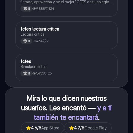
filtrado, aprovecha y se el mejor ICFES de tu colegio y
poder ingresar a universidad, y estudiar aquella
9,888
124
11
carrera con la que tanto sueñas.
Icfes lectura crítica
Lengua Castellana
Lectura crítica
464
2
11
Icfes
ICFES: Sociales y Ciudadanas
Simulacro icfes
1,455
26
11
Mira lo que dicen nuestros
usuarios. Les encantó —
y a ti
también te encantará
.
4.6
/5
App Store
4.7
/5
Google Play