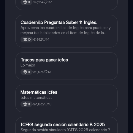
7,154
113
11
Cuadernillo Preguntaa Saber 11 Inglés.
ICFES: Inglés
Aprovecha los cuadernillos de Inglés para practicar y
mejorar tus habilidades en el ítem de Inglés de la
Prueba Saber 11. 🫡
912
14
10
Trucos para ganar icfes
Química
Lo mejor
1,074
13
11
Matemáticas icfes
ICFES: Matemáticas
Icfes matemáticas
1,832
18
11
ICFES segunda sesión calendario B 2025
ICFES: Lectura Crítica
Segunda sesión simulacro ICFES 2025 calendario B