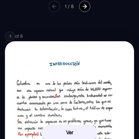
1
/
8
of
8
1
Ver