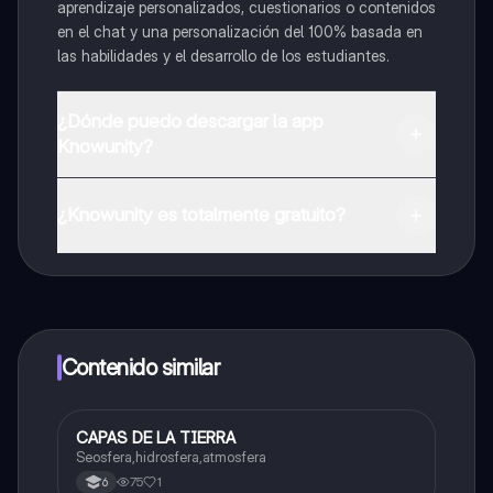
aprendizaje personalizados, cuestionarios o contenidos
en el chat y una personalización del 100% basada en
las habilidades y el desarrollo de los estudiantes.
¿Dónde puedo descargar la app
Knowunity?
Puedes descargar la app en Google Play Store y Apple
App Store.
¿Knowunity es totalmente gratuito?
¡Sí lo es! Tienes acceso totalmente gratuito a todo el
contenido de la app, puedes chatear con otros
alumnos y recibir ayuda inmeditamente. Puedes ganar
dinero utilizando la aplicación, que te permitirá acceder
a determinadas funciones.
Contenido similar
CAPAS DE LA TIERRA
Biologia
Seosfera,hidrosfera,atmosfera
75
1
6