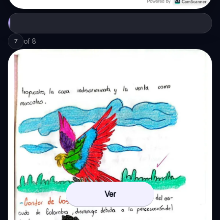
of
8
7
Ver