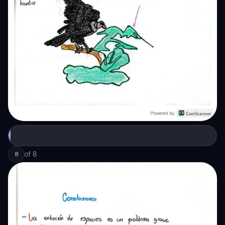
of
8
8