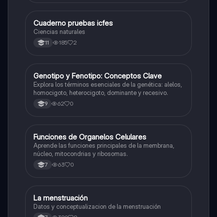
Cuaderno pruebas icfes
Biologia
Ciencias naturales
185
2
11
G
Genotipo y Fenotipo: Conceptos Clave
Biologia
Explora los términos esenciales de la genética: alelos,
homocigoto, heterocigoto, dominante y recesivo.
62
0
9
F
Funciones de Organelos Celulares
Biologia
Aprende las funciones principales de la membrana,
núcleo, mitocondrias y ribosomas.
63
0
7
La menstruación
Biologia
Datos y conceptualizacion de la menstruación