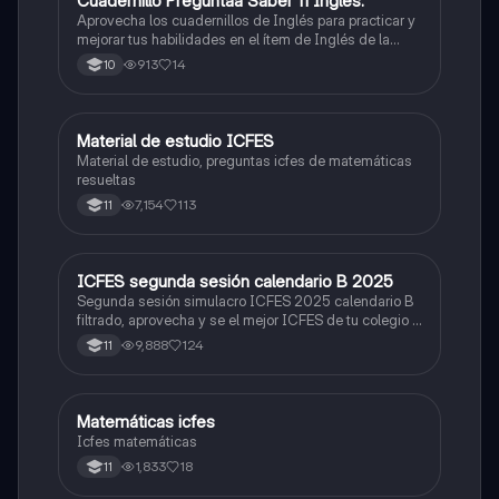
Cuadernillo Preguntaa Saber 11 Inglés.
ICFES: Inglés
Aprovecha los cuadernillos de Inglés para practicar y
mejorar tus habilidades en el ítem de Inglés de la
Prueba Saber 11. 🫡
913
14
10
Material de estudio ICFES
ICFES: Matemáticas
Material de estudio, preguntas icfes de matemáticas
resueltas
7,154
113
11
ICFES segunda sesión calendario B 2025
ICFES: Lectura Crítica
Segunda sesión simulacro ICFES 2025 calendario B
filtrado, aprovecha y se el mejor ICFES de tu colegio y
poder ingresar a universidad, y estudiar aquella
9,888
124
11
carrera con la que tanto sueñas.
Matemáticas icfes
ICFES: Matemáticas
Icfes matemáticas
1,833
18
11