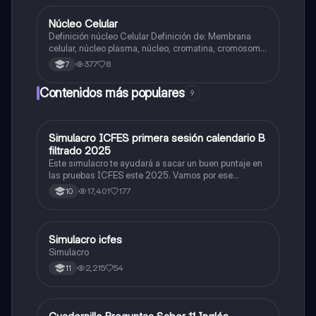
Núcleo Celular
Biologia
Definición núcleo Celular Definición de: Membrana
celular, núcleo plasma, núcleo, cromatina, cromosoma
Interfase Fases de la interfase
377
8
7
Contenidos más populares
9
Simulacro ICFES primera sesión calendario B
ICFES: Matemáticas
filtrado 2025
Este simulacro te ayudará a sacar un buen puntaje en
las pruebas ICFES este 2025. Vamos por ese
500/500. Y poder ser admitido en la universidad que
17,401
177
10
quieras, estudiar la carrera que quieres y no la que te
toque. Vamos con toda para sacar un buen puntaje.
Simulacro icfes
ICFES: Lectura Crítica
Simulacro
2,215
54
11