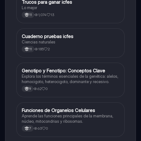
Trucos para ganar icfes
Química
Lo mejor
1,074
13
11
Cuaderno pruebas icfes
Biologia
Ciencias naturales
185
2
11
G
Genotipo y Fenotipo: Conceptos Clave
Biologia
Explora los términos esenciales de la genética: alelos,
homocigoto, heterocigoto, dominante y recesivo.
62
0
9
F
Funciones de Organelos Celulares
Biologia
Aprende las funciones principales de la membrana,
núcleo, mitocondrias y ribosomas.
63
0
7