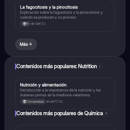
La fagocitosis y la pinocitosis
Biologia
Explicación sobre la fagocitosis y la pinoscitosis y
cuándo se producen y su proceso
138
2
9
Más
Contenidos más populares: Nutrition
1
Nutrición y alimentación
Química
Introducción a la importancia de la nutrición y las
materias primas en la medicina veterinaria
687
10
Universidad
Contenidos más populares de Química
9