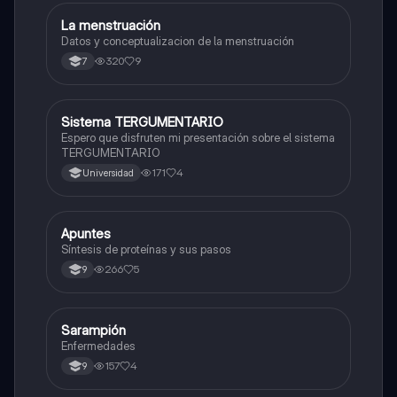
La menstruación
Biologia
Datos y conceptualizacion de la menstruación
320
9
7
Sistema TERGUMENTARIO
Biologia
Espero que disfruten mi presentación sobre el sistema
TERGUMENTARIO
171
4
Universidad
Apuntes
Biologia
Síntesis de proteínas y sus pasos
266
5
9
Sarampión
Biologia
Enfermedades
157
4
9