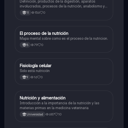
Definición, productos de la digestión, aparatos
involucrados, procesos de la nutrición, anabolismo y
catabolismo. Nutrición celular y nutricion en animales
156
0
11
El proceso de la nutrición
Biologia
Mapa mental sobre como es el proceso de la nutricion.
79
0
8
Fisiología celular
Biologia
Solo está nutrición
16
0
9
Nutrición y alimentación
Química
Introducción a la importancia de la nutrición y las
materias primas en la medicina veterinaria
687
10
Universidad