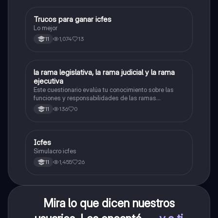
Trucos para ganar icfes
Química
Lo mejor
1,074
13
11
L
la rama legislativa, la rama judicial y la rama
Sociales/Historia
ejecutiva
Este cuestionario evalúa tu conocimiento sobre las
funciones y responsabilidades de las ramas
legislativa, judicial y ejecutiva.
136
0
11
Icfes
ICFES: Sociales y Ciudadanas
Simulacro icfes
1,455
26
11
Mira lo que dicen nuestros