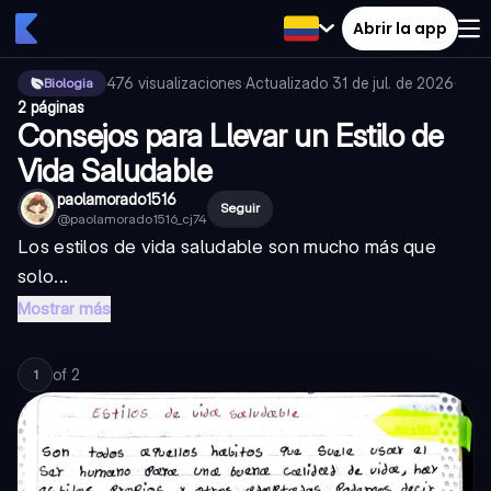
Abrir la app
476
visualizaciones
·
Actualizado
31 de jul. de 2026
·
Biologia
2 páginas
Consejos para Llevar un Estilo de
Vida Saludable
paolamorado1516
Seguir
@
paolamorado1516_cj74
Los estilos de vida saludable son mucho más que
solo...
Mostrar más
of
2
1