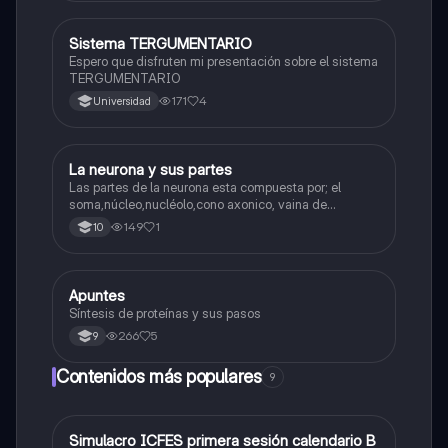
Sistema TERGUMENTARIO
Biologia
Espero que disfruten mi presentación sobre el sistema
TERGUMENTARIO
171
4
Universidad
La neurona y sus partes
Biologia
Las partes de la neurona esta compuesta por; el
soma,núcleo,nucléolo,cono axonico, vaina de
mielina,celula schwan,núcleo de schwann,nódulo de
149
1
10
Ranvier,terminal axonico Arborizacion terminal, botón
sinaptico,dentristas y sustancia de Nissi.
Apuntes
Biologia
Síntesis de proteínas y sus pasos
266
5
9
Contenidos más populares
9
Simulacro ICFES primera sesión calendario B
ICFES: Matemáticas