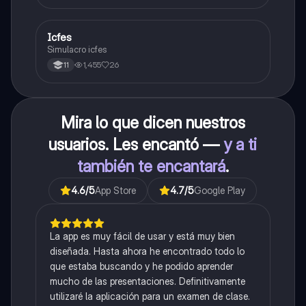
Icfes
ICFES: Sociales y Ciudadanas
Simulacro icfes
1,455
26
11
Mira lo que dicen nuestros
usuarios. Les encantó —
y a ti
también te encantará
.
4.6
/5
App Store
4.7
/5
Google Play
La app es muy fácil de usar y está muy bien
diseñada. Hasta ahora he encontrado todo lo
que estaba buscando y he podido aprender
mucho de las presentaciones. Definitivamente
utilizaré la aplicación para un examen de clase.