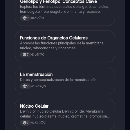
G
Genotipo y Fenotipo: Conceptos Clave
Biologia
Explora los términos esenciales de la genética: alelos,
homocigoto, heterocigoto, dominante y recesivo.
62
0
9
F
Funciones de Organelos Celulares
Biologia
Aprende las funciones principales de la membrana,
núcleo, mitocondrias y ribosomas.
63
0
7
La menstruación
Biologia
Datos y conceptualizacion de la menstruación
320
9
7
Núcleo Celular
Biologia
Definición núcleo Celular Definición de: Membrana
celular, núcleo plasma, núcleo, cromatina, cromosoma
Interfase Fases de la interfase
372
7
7