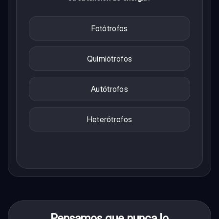
Fotótrofos
Quimiótrofos
Autótrofos
Heterótrofos
Pensamos que nunca lo