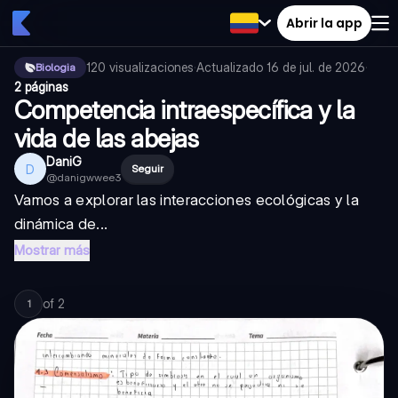
Abrir la app
120
visualizaciones
·
Actualizado
16 de jul. de 2026
·
Biologia
2 páginas
Competencia intraespecífica y la
vida de las abejas
DaniG
D
Seguir
@
danigwwee3
Vamos a explorar las interacciones ecológicas y la
dinámica de...
Mostrar más
of
2
1