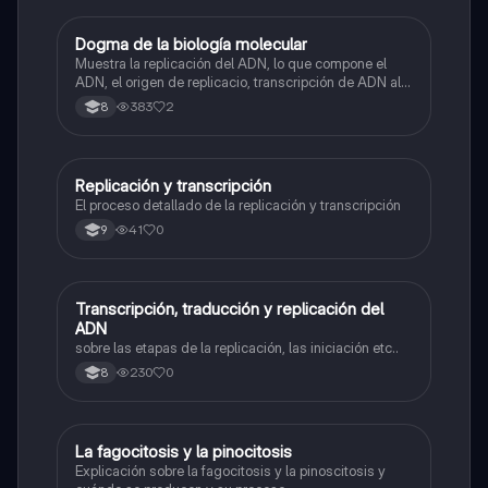
Dogma de la biología molecular
Biologia
Muestra la replicación del ADN, lo que compone el
ADN, el origen de replicacio, transcripción de ADN al
ARN y traducción de ARN a proteína.
383
2
8
Replicación y transcripción
Biologia
El proceso detallado de la replicación y transcripción
41
0
9
Transcripción, traducción y replicación del
Biologia
ADN
sobre las etapas de la replicación, las iniciación etc..
230
0
8
La fagocitosis y la pinocitosis
Biologia
Explicación sobre la fagocitosis y la pinoscitosis y