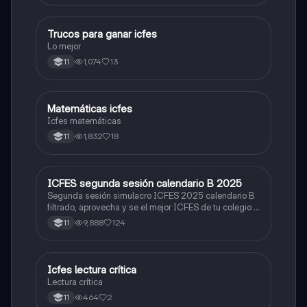
Trucos para ganar icfes
Química
Lo mejor
1,074
13
11
Matemáticas icfes
ICFES: Matemáticas
Icfes matemáticas
1,832
18
11
ICFES segunda sesión calendario B 2025
ICFES: Lectura Crítica
Segunda sesión simulacro ICFES 2025 calendario B
filtrado, aprovecha y se el mejor ICFES de tu colegio y
poder ingresar a universidad, y estudiar aquella
9,888
124
11
carrera con la que tanto sueñas.
Icfes lectura crítica
Lengua Castellana
Lectura crítica
464
2
11