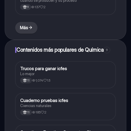
cuándo se producen y su proceso
137
2
9
Más
Contenidos más populares de Química
9
Trucos para ganar icfes
Química
Lo mejor
1,074
13
11
Cuaderno pruebas icfes
Biologia
Ciencias naturales
185
2
11