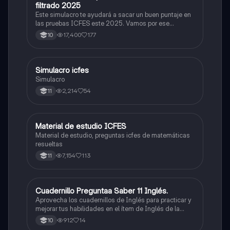
filtrado 2025
Este simulacro te ayudará a sacar un buen puntaje en
las pruebas ICFES este 2025. Vamos por ese
500/500. Y poder ser admitido en la universidad que
17,400
177
10
quieras, estudiar la carrera que quieres y no la que te
toque. Vamos con toda para sacar un buen puntaje.
Simulacro icfes
ICFES: Lectura Crítica
Simulacro
2,214
54
11
Material de estudio ICFES
ICFES: Matemáticas
Material de estudio, preguntas icfes de matemáticas
resueltas
7,154
113
11
Cuadernillo Preguntaa Saber 11 Inglés.
ICFES: Inglés
Aprovecha los cuadernillos de Inglés para practicar y
mejorar tus habilidades en el ítem de Inglés de la
Prueba Saber 11. 🫡
912
14
10