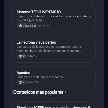
Sistema TERGUMENTARIO
Biologia
Espero que disfruten mi presentación sobre el sistema
TERGUMENTARIO
171
4
Universidad
La neurona y sus partes
Biologia
Las partes de la neurona esta compuesta por; el
soma,núcleo,nucléolo,cono axonico, vaina de
mielina,celula schwan,núcleo de schwann,nódulo de
149
1
10
Ranvier,terminal axonico Arborizacion terminal, botón
sinaptico,dentristas y sustancia de Nissi.
Apuntes
Biologia
Síntesis de proteínas y sus pasos
266
5
9
Contenidos más populares
9
Simulacro ICFES primera sesión calendario B
ICFES: Matemáticas