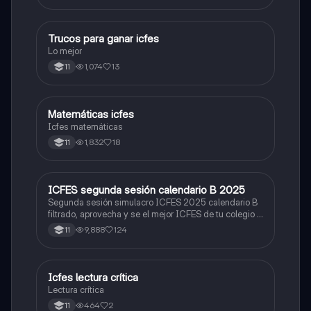
Trucos para ganar icfes
Química
Lo mejor
1,074
13
11
Matemáticas icfes
ICFES: Matemáticas
Icfes matemáticas
1,832
18
11
ICFES segunda sesión calendario B 2025
ICFES: Lectura Crítica
Segunda sesión simulacro ICFES 2025 calendario B
filtrado, aprovecha y se el mejor ICFES de tu colegio y
poder ingresar a universidad, y estudiar aquella
9,888
124
11
carrera con la que tanto sueñas.
Icfes lectura crítica
Lengua Castellana
Lectura crítica
464
2
11