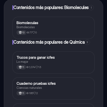
Contenidos más populares: Biomolecules
1
Biomoleculas
Biologia
Biomoleculas
77
0
10
Contenidos más populares de Química
9
Trucos para ganar icfes
Química
Lo mejor
1,074
13
11
Cuaderno pruebas icfes
Biologia
Ciencias naturales
185
2
11