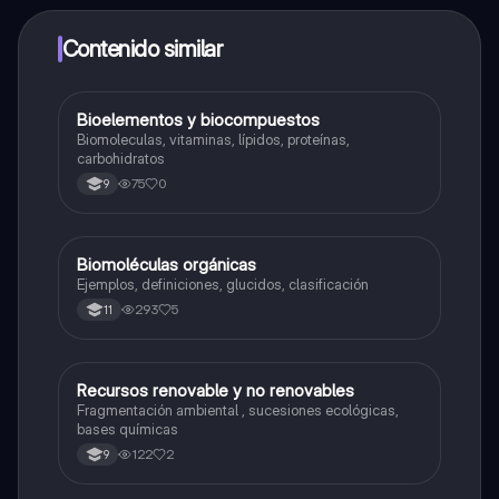
dinero utilizando la aplicación, que te permitirá acceder
a determinadas funciones.
Contenido similar
Bioelementos y biocompuestos
Biologia
Biomoleculas, vitaminas, lípidos, proteínas,
carbohidratos
75
0
9
Biomoléculas orgánicas
Química
Ejemplos, definiciones, glucidos, clasificación
293
5
11
Recursos renovable y no renovables
Biologia
Fragmentación ambiental , sucesiones ecológicas,
bases químicas
122
2
9