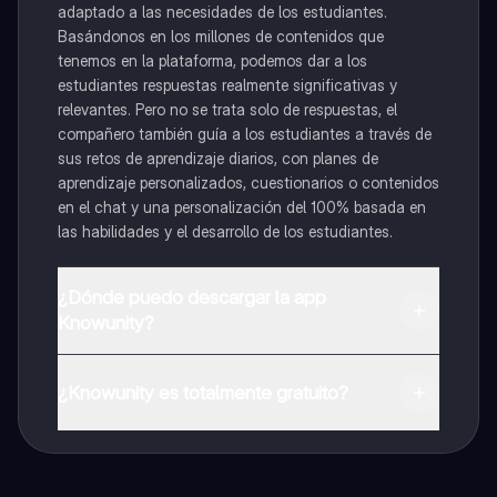
adaptado a las necesidades de los estudiantes.
Basándonos en los millones de contenidos que
tenemos en la plataforma, podemos dar a los
estudiantes respuestas realmente significativas y
relevantes. Pero no se trata solo de respuestas, el
compañero también guía a los estudiantes a través de
sus retos de aprendizaje diarios, con planes de
aprendizaje personalizados, cuestionarios o contenidos
en el chat y una personalización del 100% basada en
las habilidades y el desarrollo de los estudiantes.
¿Dónde puedo descargar la app
Knowunity?
Puedes descargar la app en Google Play Store y Apple
App Store.
¿Knowunity es totalmente gratuito?
¡Sí lo es! Tienes acceso totalmente gratuito a todo el
contenido de la app, puedes chatear con otros
alumnos y recibir ayuda inmeditamente. Puedes ganar