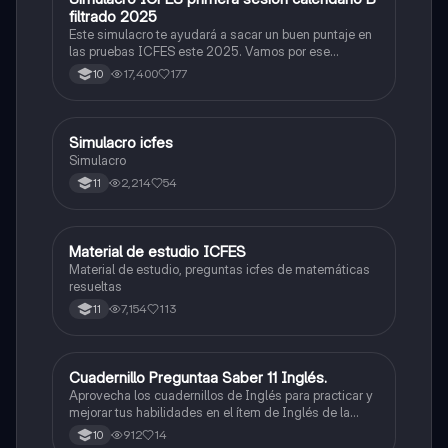
filtrado 2025
Este simulacro te ayudará a sacar un buen puntaje en
las pruebas ICFES este 2025. Vamos por ese
500/500. Y poder ser admitido en la universidad que
17,400
177
10
quieras, estudiar la carrera que quieres y no la que te
toque. Vamos con toda para sacar un buen puntaje.
Simulacro icfes
ICFES: Lectura Crítica
Simulacro
2,214
54
11
Material de estudio ICFES
ICFES: Matemáticas
Material de estudio, preguntas icfes de matemáticas
resueltas
7,154
113
11
Cuadernillo Preguntaa Saber 11 Inglés.
ICFES: Inglés
Aprovecha los cuadernillos de Inglés para practicar y
mejorar tus habilidades en el ítem de Inglés de la
Prueba Saber 11. 🫡
912
14
10