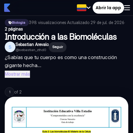
Abrir la app
398
visualizaciones
·
Actualizado
29 de jul. de 2026
·
Biologia
2 páginas
Introducción a las Biomoléculas
Sebastian Arevalo
S
Seguir
@
sebastian_zthd0
¿Sabías que tu cuerpo es como una construcción
gigante hecha...
Mostrar más
of
2
1