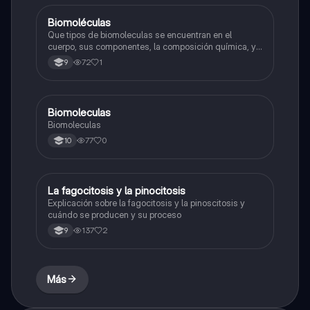
Biomoléculas
Biologia
Que tipos de biomoleculas se encuentran en el
cuerpo, sus componentes, la composición química, y
ejemplos.
72
1
9
Biomoleculas
Biologia
Biomoleculas
77
0
10
La fagocitosis y la pinocitosis
Biologia
Explicación sobre la fagocitosis y la pinoscitosis y
cuándo se producen y su proceso
137
2
9
Más