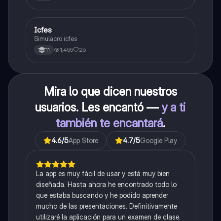
Icfes
ICFES: Sociales y Ciudadanas
Simulacro icfes
1,455
26
11
Mira lo que dicen nuestros
usuarios. Les encantó —
y a ti
también te encantará
.
4.6
/5
App Store
4.7
/5
Google Play
La app es muy fácil de usar y está muy bien
diseñada. Hasta ahora he encontrado todo lo
que estaba buscando y he podido aprender
mucho de las presentaciones. Definitivamente
utilizaré la aplicación para un examen de clase.