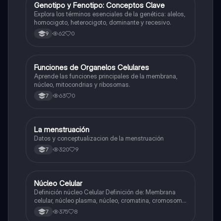
G
Genotipo y Fenotipo: Conceptos Clave
Biologia
Explora los términos esenciales de la genética: alelos,
homocigoto, heterocigoto, dominante y recesivo.
62
0
9
F
Funciones de Organelos Celulares
Biologia
Aprende las funciones principales de la membrana,
núcleo, mitocondrias y ribosomas.
63
0
7
La menstruación
Biologia
Datos y conceptualizacion de la menstruación
320
9
7
Núcleo Celular
Biologia
Definición núcleo Celular Definición de: Membrana
celular, núcleo plasma, núcleo, cromatina, cromosoma
Interfase Fases de la interfase
375
8
7