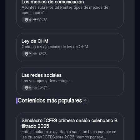
Los medios de comunicación
Tecnología e Informática
Apuntes sobre los diferentes tipos de medios de
comunicación
96
2
6
Ley de OHM
Tecnología e Informática
Concepto y ejercicios de ley de OHM
113
1
9
Las redes sociales
Tecnología e Informática
Las ventajas y desventajas
295
2
8
Contenidos más populares
9
Simulacro ICFES primera sesión calendario B
ICFES: Matemáticas
filtrado 2025
Este simulacro te ayudará a sacar un buen puntaje en
las pruebas ICFES este 2025. Vamos por ese