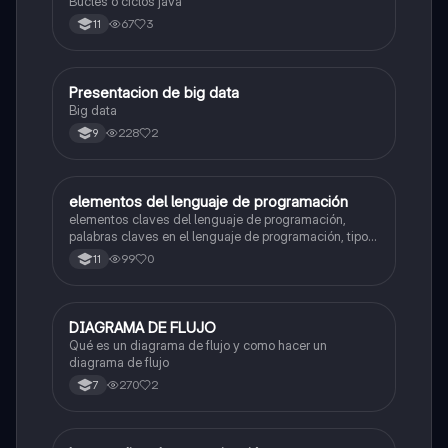
Bucles o ciclos java
67
3
11
Presentacion de big data
Tecnología e Informática
Big data
228
2
9
elementos del lenguaje de programación
Tecnología e Informática
elementos claves del lenguaje de programación,
palabras claves en el lenguaje de programación, tipos
de datos, estructura secuencial
99
0
11
DIAGRAMA DE FLUJO
Tecnología e Informática
Qué es un diagrama de flujo y como hacer un
diagrama de flujo
270
2
7