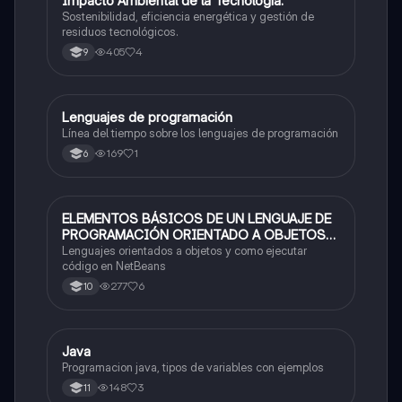
Impacto Ambiental de la Tecnología:
Tecnología e Informática
Sostenibilidad, eficiencia energética y gestión de
residuos tecnológicos.
405
4
9
Lenguajes de programación
Tecnología e Informática
Línea del tiempo sobre los lenguajes de programación
169
1
6
ELEMENTOS BÁSICOS DE UN LENGUAJE DE
Tecnología e Informática
PROGRAMACIÓN ORIENTADO A OBJETOS
EN JAVA
Lenguajes orientados a objetos y como ejecutar
código en NetBeans
277
6
10
Java
Tecnología e Informática
Programacion java, tipos de variables con ejemplos
148
3
11