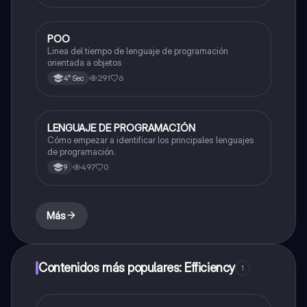
POO
Tecnología e Informática
Linea del tiempo de lenguaje de programación
orientada a objetos
291
6
4° Sec
LENGUAJE DE PROGRAMACIÓN
Tecnología e Informática
Cómo empezar a identificar los principales lenguajes
de programación.
497
0
9
Más
Contenidos más populares: Efficiency
1