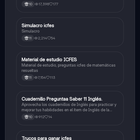
500/500. Y poder ser admitido en la universidad que
17,398
177
10
quieras, estudiar la carrera que quieres y no la que te
toque. Vamos con toda para sacar un buen puntaje.
Simulacro icfes
ICFES: Lectura Crítica
Simulacro
2,214
54
11
Material de estudio ICFES
ICFES: Matemáticas
Material de estudio, preguntas icfes de matemáticas
resueltas
7,154
113
11
Cuadernillo Preguntaa Saber 11 Inglés.
ICFES: Inglés
Aprovecha los cuadernillos de Inglés para practicar y
mejorar tus habilidades en el ítem de Inglés de la
Prueba Saber 11. 🫡
912
14
10
Trucos para ganar icfes
Química