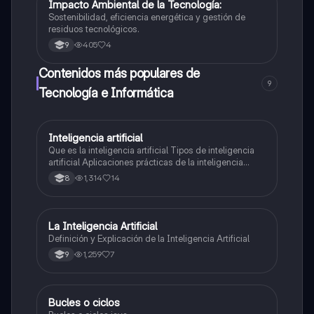
Impacto Ambiental de la Tecnología:
Tecnología e Informática
Sostenibilidad, eficiencia energética y gestión de
residuos tecnológicos.
405
4
9
Contenidos más populares de
9
Tecnología e Informática
Inteligencia artificial
Tecnología e Informática
Que es la inteligencia artificial Tipos de inteligencia
artificial Aplicaciones prácticas de la inteligencia
artificial
1,314
14
8
La Inteligencia Artificial
Tecnología e Informática
Definición y Explicación de la Inteligencia Artificial
1,259
7
9
Bucles o ciclos
Tecnología e Informática