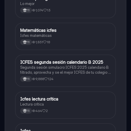
Lo mejor
1,074
13
11
Matemáticas icfes
ICFES: Matemáticas
Icfes matemáticas
1,831
18
11
ICFES segunda sesión calendario B 2025
ICFES: Lectura Crítica
Segunda sesión simulacro ICFES 2025 calendario B
filtrado, aprovecha y se el mejor ICFES de tu colegio y
poder ingresar a universidad, y estudiar aquella
9,888
124
11
carrera con la que tanto sueñas.
Icfes lectura crítica
Lengua Castellana
Lectura crítica
464
2
11
Icfes
ICFES: Sociales y Ciudadanas