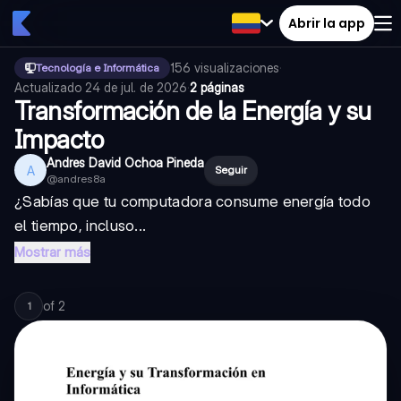
Abrir la app
156
visualizaciones
·
Tecnología e Informática
Actualizado
24 de jul. de 2026
·
2 páginas
Transformación de la Energía y su
Impacto
Andres David Ochoa Pineda
A
Seguir
@
andres8a
¿Sabías que tu computadora consume energía todo
el tiempo, incluso...
Mostrar más
of
2
1