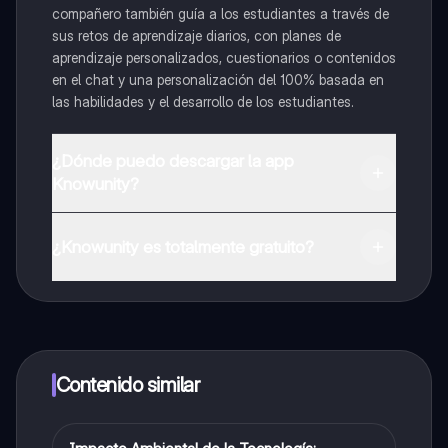
compañero también guía a los estudiantes a través de
sus retos de aprendizaje diarios, con planes de
aprendizaje personalizados, cuestionarios o contenidos
en el chat y una personalización del 100% basada en
las habilidades y el desarrollo de los estudiantes.
¿Dónde puedo descargar la app
Knowunity?
Puedes descargar la app en Google Play Store y Apple
App Store.
¿Knowunity es totalmente gratuito?
¡Sí lo es! Tienes acceso totalmente gratuito a todo el
contenido de la app, puedes chatear con otros
alumnos y recibir ayuda inmeditamente. Puedes ganar
dinero utilizando la aplicación, que te permitirá acceder
a determinadas funciones.
Contenido similar