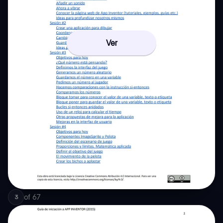
Ver
of
67
3