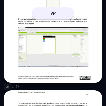
Ver
of
67
21