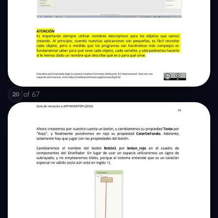
of
67
20