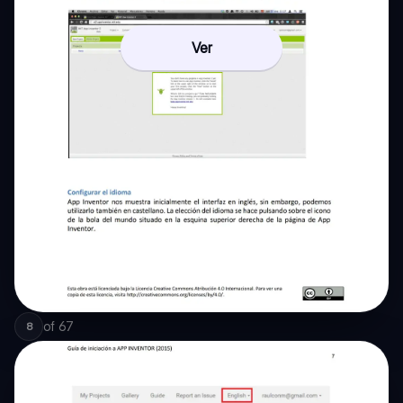
Ver
of
67
8