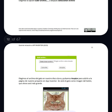
of
67
12