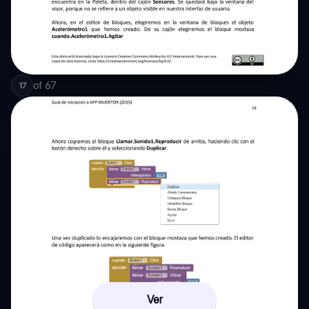
of
67
17
Ver