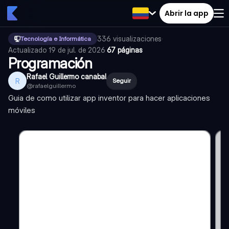
Abrir la app
336
visualizaciones
·
Tecnología e Informática
Actualizado
19 de jul. de 2026
·
67 páginas
Programación
Rafael Guillermo canabal
R
Seguir
@
rafaelguillermo
Guia de como utilizar app inventor para hacer aplicaciones
móviles