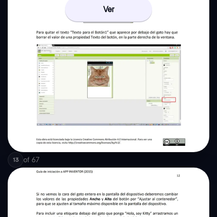
Ver
of
67
13