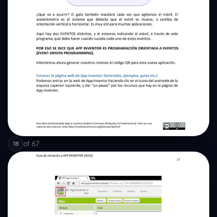
of
67
18