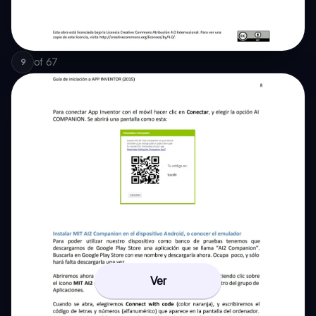
of
67
9
Ver