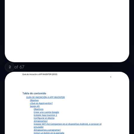
of
67
2