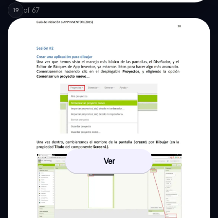
of
67
19
Ver