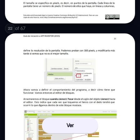
of
67
22
Ver