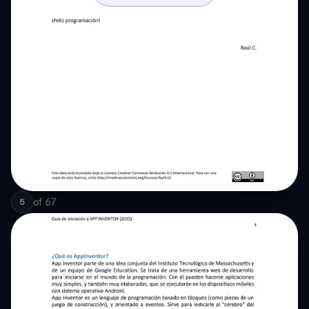
of
67
5