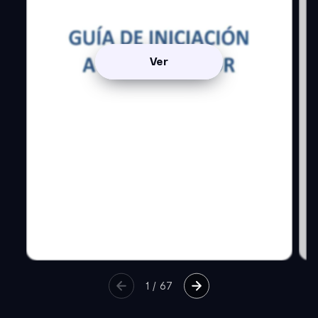
Ver
1
/
67