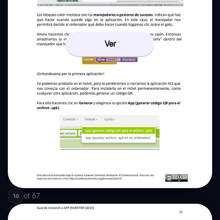
Ver
of
67
16