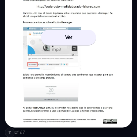
Ver
of
67
11