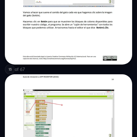
of
67
15