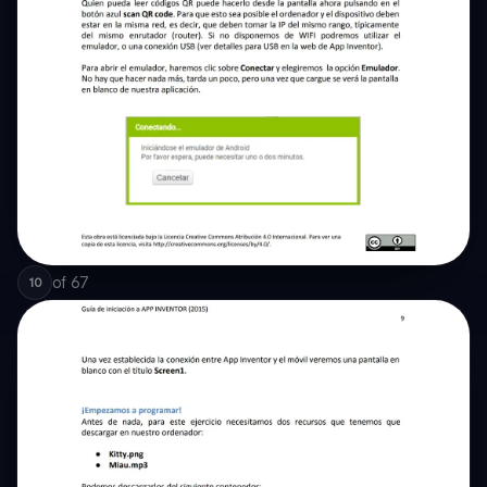
of
67
10