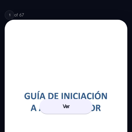
of
67
1
Ver