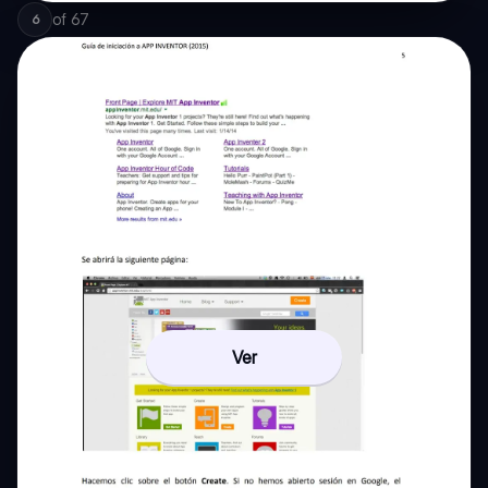
of
67
6
Ver