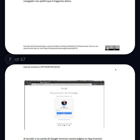
of
67
7