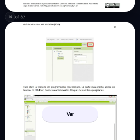
of
67
14
Ver