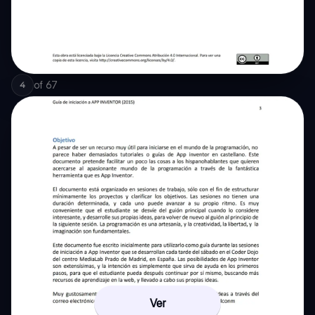
of
67
4
Ver