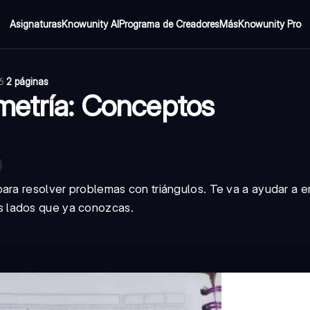
Asignaturas
Knowunity AI
Programa de Creadores
Más
Knowunity Pro
6
·
2 páginas
metría: Conceptos
ara resolver problemas con triángulos. Te va a ayudar a e
s lados que ya conozcas.