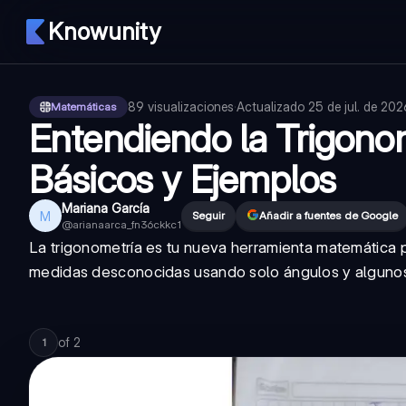
Knowunity
89
visualizaciones
·
Actualizado
25 de jul. de 202
Matemáticas
Entendiendo la Trigono
Básicos y Ejemplos
Mariana García
M
Seguir
Añadir a fuentes de Google
@
arianaarca_fn36ckkc1
La trigonometría es tu nueva herramienta matemática p
medidas desconocidas usando solo ángulos y alguno
of
2
1