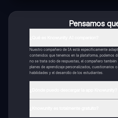
Pensamos que 
¿Qué es Knowunity AI companion?
Nuestro compañero de IA está específicamente adapta
contenidos que tenemos en la plataforma, podemos dar 
no se trata solo de respuestas, el compañero también g
planes de aprendizaje personalizados, cuestionarios 
habilidades y el desarrollo de los estudiantes.
¿Dónde puedo descargar la app Knowunity?
Puedes descargar la app en Google Play Store y Apple
¿Knowunity es totalmente gratuito?