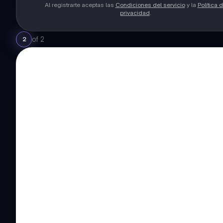
Al registrarte aceptas las
Condiciones del servicio
y la
Política 
privacidad
.
of
2
2