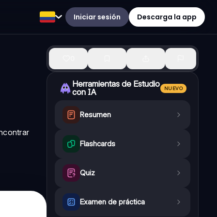
Iniciar sesión
Descarga la app
0
Herramientas de Estudio
NUEVO
con IA
Resumen
ncontrar
Flashcards
Quiz
Examen de práctica