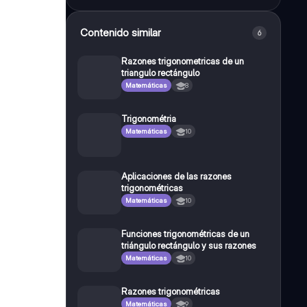
Contenido similar
6
Razones trigonometricas de un
triangulo rectángulo
Matemáticas
8
Trigonométria
Matemáticas
10
Aplicaciones de las razones
trigonométricas
Matemáticas
10
Funciones trigonométricas de un
triángulo rectángulo y sus razones
Matemáticas
10
Razones trigonométricas
Matemáticas
9