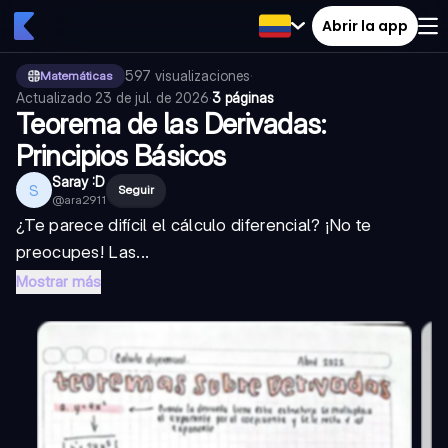
Abrir la app
597
visualizaciones
·
Matemáticas
Actualizado
23 de jul. de 2026
·
3 páginas
Teorema de las Derivadas:
Principios Básicos
Saray :D
S
Seguir
@
ara2911
¿Te parece difícil el cálculo diferencial? ¡No te
preocupes! Las...
Mostrar más