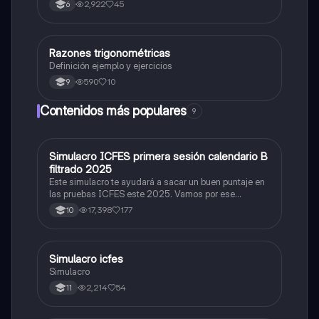
2,922
45
6
Razones trigonométricas
Matemáticas
Definición ejemplo y ejercicios
590
10
9
Contenidos más populares
9
Simulacro ICFES primera sesión calendario B
ICFES: Matemáticas
filtrado 2025
Este simulacro te ayudará a sacar un buen puntaje en
las pruebas ICFES este 2025. Vamos por ese
500/500. Y poder ser admitido en la universidad que
17,398
177
10
quieras, estudiar la carrera que quieres y no la que te
toque. Vamos con toda para sacar un buen puntaje.
Simulacro icfes
ICFES: Lectura Crítica
Simulacro
2,214
54
11