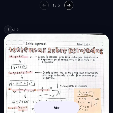
1
/
3
of
3
1
Ver