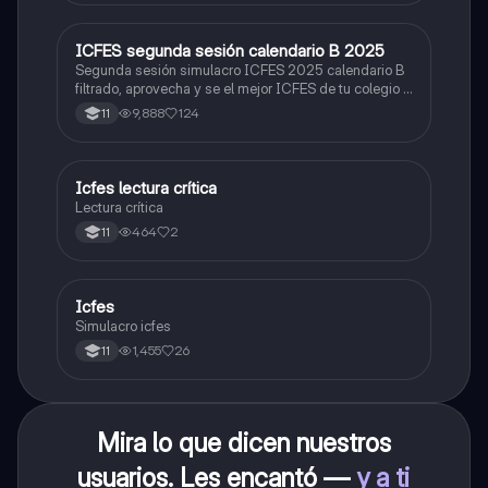
ICFES segunda sesión calendario B 2025
ICFES: Lectura Crítica
Segunda sesión simulacro ICFES 2025 calendario B
filtrado, aprovecha y se el mejor ICFES de tu colegio y
poder ingresar a universidad, y estudiar aquella
9,888
124
11
carrera con la que tanto sueñas.
Icfes lectura crítica
Lengua Castellana
Lectura crítica
464
2
11
Icfes
ICFES: Sociales y Ciudadanas
Simulacro icfes
1,455
26
11
Mira lo que dicen nuestros
usuarios. Les encantó —
y a ti