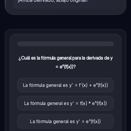
+ 4
4x
2x²
+ 4
¿Cuál es la fórmula general para la derivada de y
= e^(f(x))?
La fórmula general es y' = f'(x) + e^(f(x))
La fórmula general es y' = f(x) * e^(f(x))
La fórmula general es y' = e^(f(x))