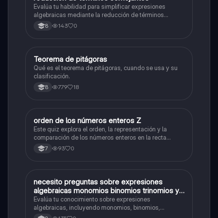
Evalúa tu habilidad para simplificar expresiones
algebraicas mediante la reducción de términos
semejantes.
143
0
8
Teorema de pitágoras
Matemáticas
Qué es el teorema de pitágoras, cuando se usa y su
clasificación.
779
18
8
O
orden de los números enteros Z
Matemáticas
Este quiz explora el orden, la representación y la
comparación de los números enteros en la recta
numérica.
93
0
7
N
necesito preguntas sobre expresiones
Matemáticas
algebraicas monomios binomios trinomios y
polinomios operaciones con polinomios
Evalúa tu conocimiento sobre expresiones
grado absoluto y un término grado absoluto
algebraicas, incluyendo monomios, binomios,
trinomios, polinomios y operaciones con polinomios.
de un polinomio grado relativo de un