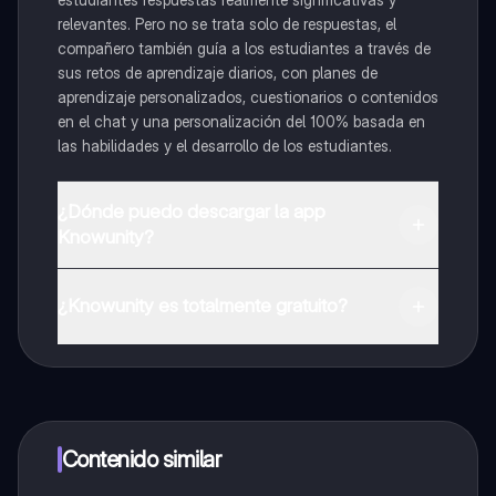
relevantes. Pero no se trata solo de respuestas, el
compañero también guía a los estudiantes a través de
sus retos de aprendizaje diarios, con planes de
aprendizaje personalizados, cuestionarios o contenidos
en el chat y una personalización del 100% basada en
las habilidades y el desarrollo de los estudiantes.
¿Dónde puedo descargar la app
Knowunity?
Puedes descargar la app en Google Play Store y Apple
App Store.
¿Knowunity es totalmente gratuito?
¡Sí lo es! Tienes acceso totalmente gratuito a todo el
contenido de la app, puedes chatear con otros
alumnos y recibir ayuda inmeditamente. Puedes ganar
dinero utilizando la aplicación, que te permitirá acceder
a determinadas funciones.
Contenido similar