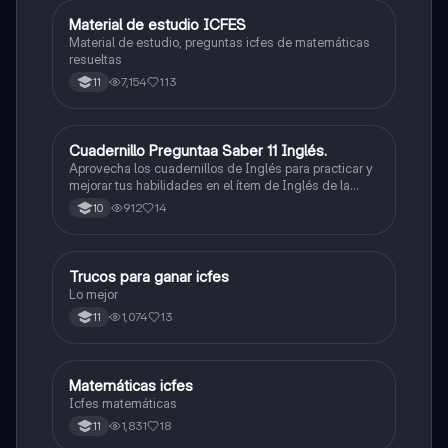
Material de estudio ICFES
ICFES: Matemáticas
Material de estudio, preguntas icfes de matemáticas
resueltas
7,154
113
11
Cuadernillo Preguntaa Saber 11 Inglés.
ICFES: Inglés
Aprovecha los cuadernillos de Inglés para practicar y
mejorar tus habilidades en el ítem de Inglés de la
Prueba Saber 11. 🫡
912
14
10
Trucos para ganar icfes
Química
Lo mejor
1,074
13
11
Matemáticas icfes
ICFES: Matemáticas
Icfes matemáticas
1,831
18
11