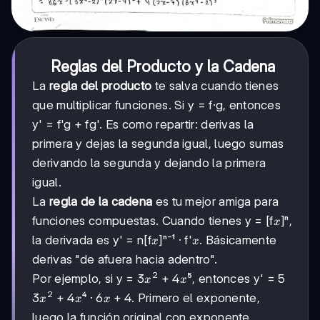
Reglas del Producto y la Cadena
La
regla del producto
te salva cuando tienes
que multiplicar funciones. Si y = f·g, entonces
y' = f'g + fg'. Es como repartir: derivas la
primera y dejas la segunda igual, luego sumas
derivando la segunda y dejando la primera
igual.
La
regla de la cadena
es tu mejor amiga para
x
funciones compuestas. Cuando tienes y = [f
]ⁿ,
x
x
x
la derivada es y' = n[f
]ⁿ⁻¹ · f'
. Básicamente
x
x
derivas "de afuera hacia adentro".
2
3x²
3
+
4
Por ejemplo, si y =
⁵, entonces y' = 5
x
x
+
2
3x²
3
+
4
6x
6
+
4
⁴ ·
. Primero el exponente,
x
x
x
4x
+
+
luego la función original con exponente