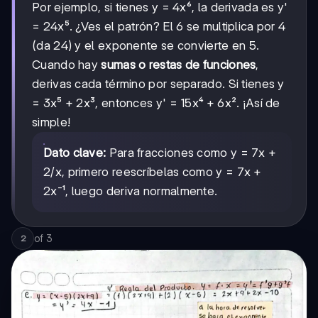
Por ejemplo, si tienes y = 4x⁶, la derivada es y'
= 24x⁵. ¿Ves el patrón? El 6 se multiplica por 4
(da 24) y el exponente se convierte en 5.
Cuando hay
sumas o restas de funciones
,
derivas cada término por separado. Si tienes y
= 3x⁵ + 2x³, entonces y' = 15x⁴ + 6x². ¡Así de
simple!
Dato clave:
Para fracciones como y = 7x +
2/x, primero reescríbelas como y = 7x +
2x⁻¹, luego deriva normalmente.
of
3
2