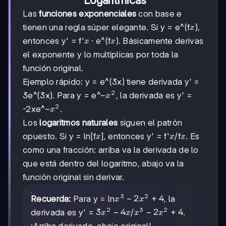
Las
funciones exponenciales
con base e
x
tienen una regla súper elegante. Si y = e^(f
),
x
x
x
entonces y' = f'
· e^(f
). Básicamente derivas
x
x
el exponente y lo multiplicas por toda la
función original.
Ejemplo rápido: y = e^(3x) tiene derivada y' =
2
-
−
3e^(3x). Para y = e^
, la derivada es y' =
x
x²
2
-
−
-2xe^
.
x
x²
Los
logaritmos naturales
siguen el patrón
x
x
x
opuesto. Si y = ln[f
], entonces y' = f'
/f
. Es
x
x
x
como una fracción: arriba va la derivada de lo
que está dentro del logaritmo, abajo va la
función original sin derivar.
3
2
x³
−
2
+
4
Recuerda:
Para y = ln
, la
x
x
-
2
3
2
3x²
3
−
4
x³
−
2
+
4
derivada es y' =
/
.
x
x
x
x
2x²
-
-
¡Arriba derivado, abajo original!