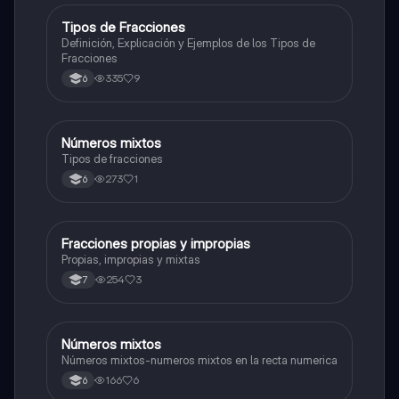
Tipos de Fracciones
Matemáticas
Definición, Explicación y Ejemplos de los Tipos de
Fracciones
335
9
6
Números mixtos
Matemáticas
Tipos de fracciones
273
1
6
Fracciones propias y impropias
Matemáticas
Propias, impropias y mixtas
254
3
7
Números mixtos
Matemáticas
Números mixtos-numeros mixtos en la recta numerica
166
6
6