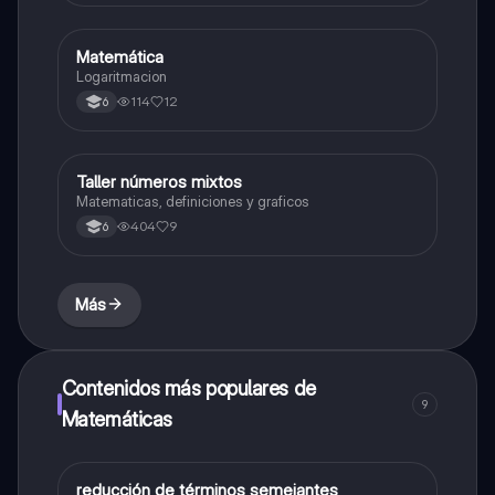
Matemática
Matemáticas
Logaritmacion
114
12
6
Taller números mixtos
Matemáticas
Matematicas, definiciones y graficos
404
9
6
Más
Contenidos más populares de
9
Matemáticas
reducción de términos semejantes
Matemáticas