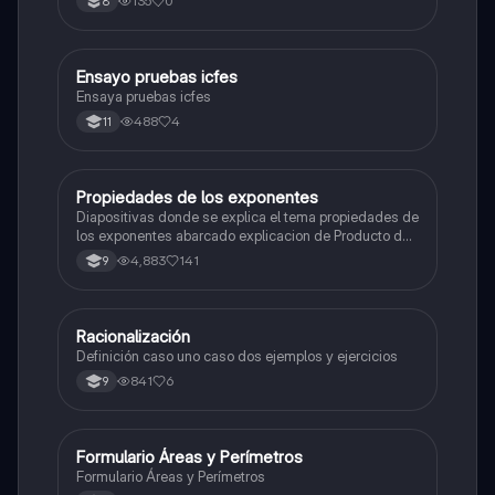
135
0
8
polinomio
Ensayo pruebas icfes
Matemáticas
Ensaya pruebas icfes
488
4
11
Propiedades de los exponentes
Matemáticas
Diapositivas donde se explica el tema propiedades de
los exponentes abarcado explicacion de Producto de
potencias,Cociente de potencias,Potencia de una
4,883
141
9
potencia,Potencia de un producto,Potencia de un
cociente junto con ejemplos y actividad de la temática
Racionalización
Matemáticas
Definición caso uno caso dos ejemplos y ejercicios
841
6
9
Formulario Áreas y Perímetros
Matemáticas
Formulario Áreas y Perímetros