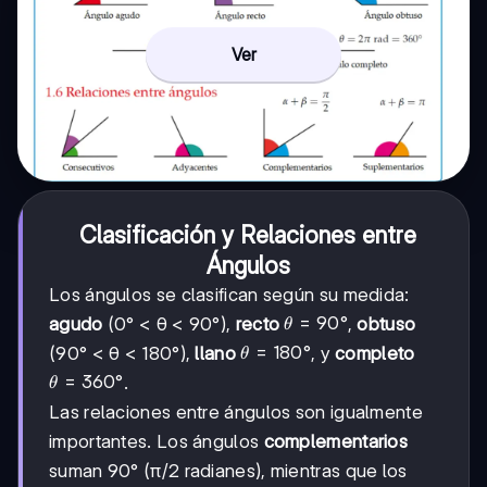
Ver
Clasificación y Relaciones entre
Ángulos
Los ángulos se clasifican según su medida:
θ =
=
90°
agudo
(0° < θ < 90°),
recto
,
obtuso
θ
90°
θ =
=
180°
(90° < θ < 180°),
llano
, y
completo
θ
180°
θ =
=
360°
.
θ
360°
Las relaciones entre ángulos son igualmente
importantes. Los ángulos
complementarios
suman 90° (π/2 radianes), mientras que los