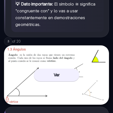
💡 Dato importante:
El símbolo ≅ significa
"congruente con" y lo vas a usar
constantemente en demostraciones
geométricas.
of
20
3
Ver