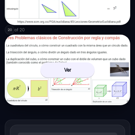
of
20
20
Ver