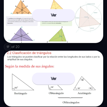
Ver
of
20
17
Ver