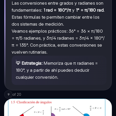
Las conversiones entre grados y radianes son
fundamentales:
1 rad = 180°/π
y
1° = π/180 rad
.
Estas fórmulas te permiten cambiar entre los
dos sistemas de medición.
Veamos ejemplos prácticos: 36° = 36 × π/180
= π/5 radianes, y 3π/4 radianes = 3π/4 × 180°/
π = 135°. Con práctica, estas conversiones se
vuelven rutinarias.
💡 Estrategia:
Memoriza que π radianes =
180°, y a partir de ahí puedes deducir
cualquier conversión.
of
20
9