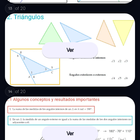
of
20
13
Ver
of
20
14
Ver