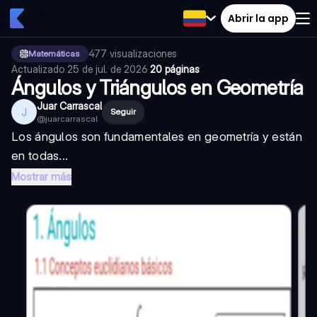
Abrir la app
477
visualizaciones
·
Matemáticas
Actualizado
25 de jul. de 2026
·
20 páginas
Ángulos y Triángulos en Geometría
Juar Carrascal
J
Seguir
@
juarcarrascal
Los ángulos son fundamentales en geometría y están
en todas...
Mostrar más