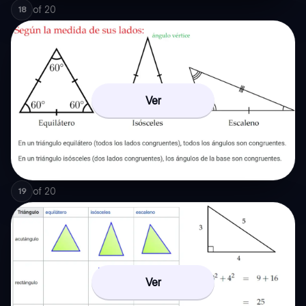
of
20
18
Ver
of
20
19
Ver