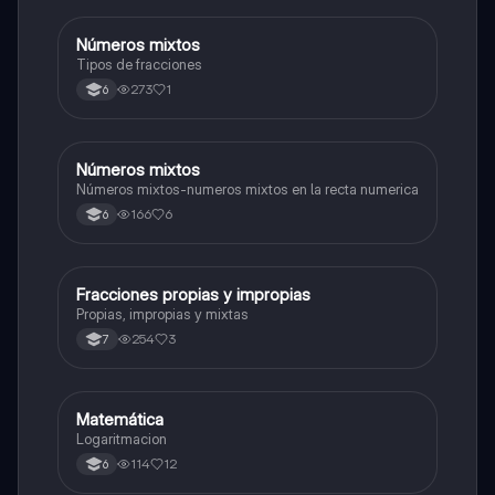
Números mixtos
Matemáticas
Tipos de fracciones
273
1
6
Números mixtos
Matemáticas
Números mixtos-numeros mixtos en la recta numerica
166
6
6
Fracciones propias y impropias
Matemáticas
Propias, impropias y mixtas
254
3
7
Matemática
Matemáticas
Logaritmacion
114
12
6