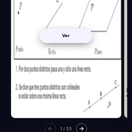
Ver
1
/
20