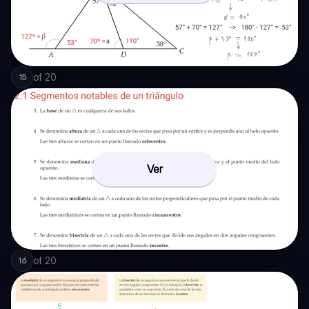
of
20
15
Ver
of
20
16