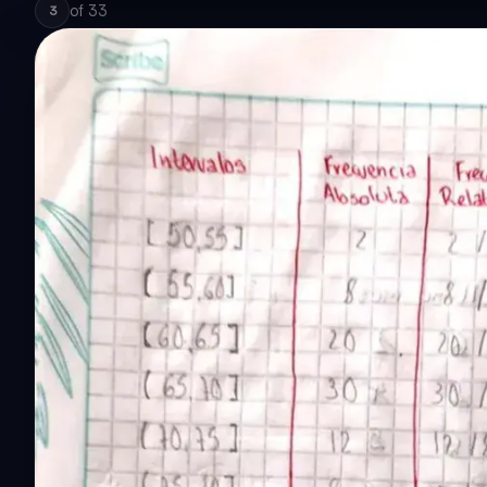
of
33
3