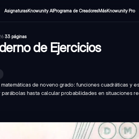
Asignaturas
Knowunity AI
Programa de Creadores
Más
Knowunity Pro
26
·
33 páginas
erno de Ejercicios
 matemáticas de noveno grado: funciones cuadráticas y es
parábolas hasta calcular probabilidades en situaciones re