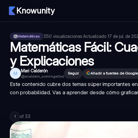
Knowunity
350
visualizaciones
·
Actualizado
17 de jul. de 20
Matemáticas
Matemáticas Fácil: Cuad
y Explicaciones
Mari Calderón
M
Seguir
Añadir a fuentes de Google
@
arialdern_somr4ge0o6
Este contenido cubre dos temas súper importantes en
con probabilidad. Vas a aprender desde cómo graficar 
of
33
1