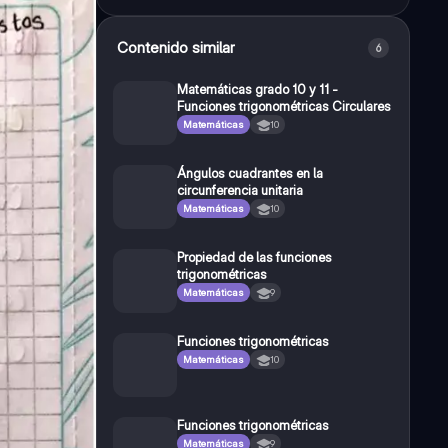
Contenido similar
6
Matemáticas grado 10 y 11 -
Funciones trigonométricas Circulares
Matemáticas
10
Ángulos cuadrantes en la
circunferencia unitaria
Matemáticas
10
Propiedad de las funciones
trigonométricas
Matemáticas
9
Funciones trigonométricas
Matemáticas
10
Funciones trigonométricas
Matemáticas
9