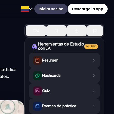
Iniciar sesión
Descarga la app
4
Herramientas de Estudio
NUEVO
con IA
Resumen
tadística
Flashcards
ales.
Quiz
Examen de práctica