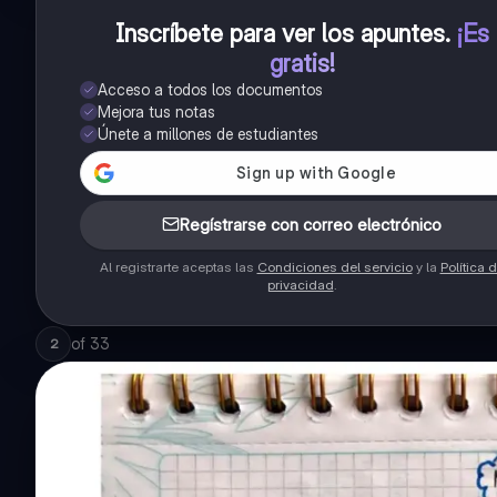
Inscríbete para ver los apuntes
.
¡Es
gratis!
Acceso a todos los documentos
Mejora tus notas
Únete a millones de estudiantes
Regístrarse con correo electrónico
Al registrarte aceptas las
Condiciones del servicio
y la
Política 
privacidad
.
of
33
2