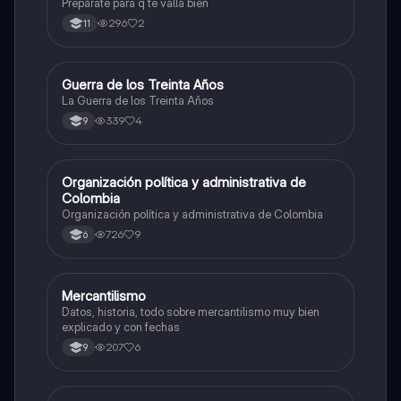
Prepárate para q te valla bien
296
2
11
Guerra de los Treinta Años
Sociales/Historia
La Guerra de los Treinta Años
339
4
9
Organización política y administrativa de
Sociales/Historia
Colombia
Organización política y administrativa de Colombia
726
9
6
Mercantilismo
Sociales/Historia
Datos, historia, todo sobre mercantilismo muy bien
explicado y con fechas
207
6
9