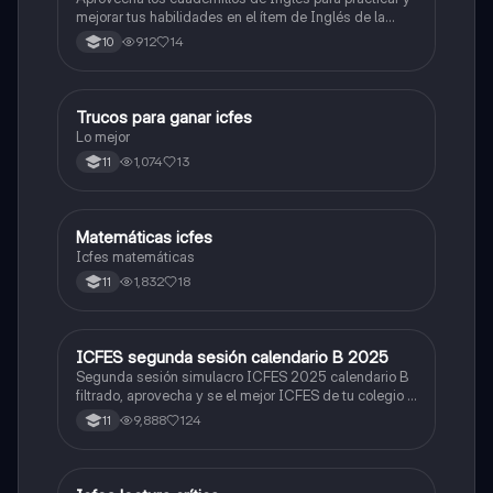
mejorar tus habilidades en el ítem de Inglés de la
Prueba Saber 11. 🫡
912
14
10
Trucos para ganar icfes
Química
Lo mejor
1,074
13
11
Matemáticas icfes
ICFES: Matemáticas
Icfes matemáticas
1,832
18
11
ICFES segunda sesión calendario B 2025
ICFES: Lectura Crítica
Segunda sesión simulacro ICFES 2025 calendario B
filtrado, aprovecha y se el mejor ICFES de tu colegio y
poder ingresar a universidad, y estudiar aquella
9,888
124
11
carrera con la que tanto sueñas.