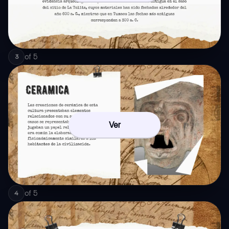
of
5
3
Ver
of
5
4