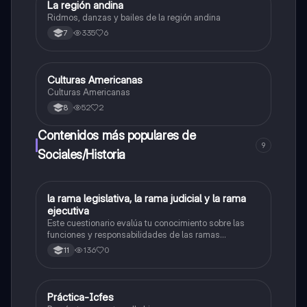
La región andina
Sociales/Historia
Ridmos, danzas y bailes de la región andina
335
6
7
Culturas Americanas
Sociales/Historia
Culturas Americanas
52
2
8
Contenidos más populares de
9
Sociales/Historia
L
la rama legislativa, la rama judicial y la rama
Sociales/Historia
ejecutiva
Este cuestionario evalúa tu conocimiento sobre las
funciones y responsabilidades de las ramas
legislativa, judicial y ejecutiva.
136
0
11
Práctica-Icfes
Sociales/Historia