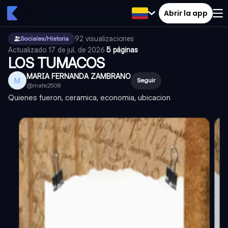
Abrir la app
92
visualizaciones
·
Sociales/Historia
Actualizado
17 de jul. de 2026
·
5 páginas
LOS TUMACOS
MARIA FERNANDA ZAMBRANO
M
Seguir
@
mafe2508
Quienes fueron, ceramica, economia, ubicacion