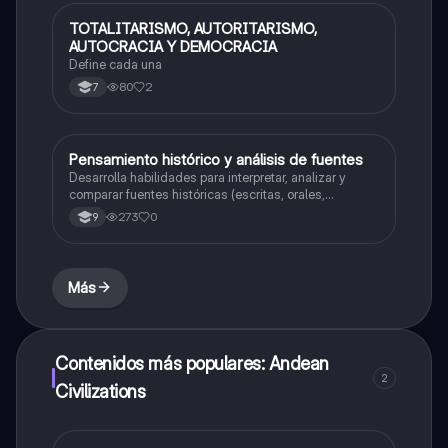
TOTALITARISMO, AUTORITARISMO,
Sociales/Historia
AUTOCRACIA Y DEMOCRACIA
Define cada una
80
2
7
Pensamiento histórico y análisis de fuentes
Sociales/Historia
Desarrolla habilidades para interpretar, analizar y
comparar fuentes históricas (escritas, orales,
audiovisuales) con el fin de construir una visión crítica
273
0
9
y argumentada de los procesos del pasado.
Más
Contenidos más populares: Andean
2
Civilizations