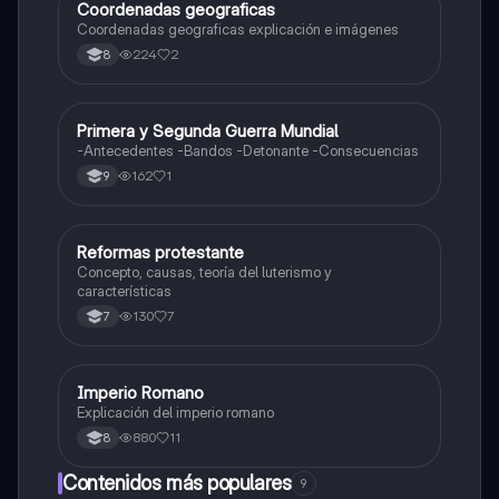
Coordenadas geograficas
Sociales/Historia
Coordenadas geograficas explicación e imágenes
224
2
8
Primera y Segunda Guerra Mundial
Sociales/Historia
-Antecedentes -Bandos -Detonante -Consecuencias
162
1
9
Reformas protestante
Sociales/Historia
Concepto, causas, teoría del luterismo y
características
130
7
7
Imperio Romano
Sociales/Historia
Explicación del imperio romano
880
11
8
Contenidos más populares
9