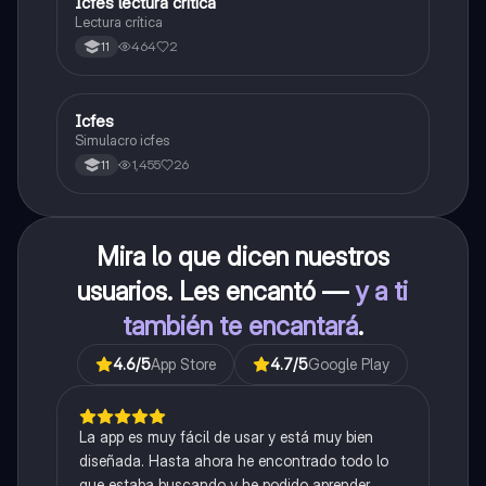
Icfes lectura crítica
Lengua Castellana
Lectura crítica
464
2
11
Icfes
ICFES: Sociales y Ciudadanas
Simulacro icfes
1,455
26
11
Mira lo que dicen nuestros
usuarios. Les encantó —
y a ti
también te encantará
.
4.6
/5
App Store
4.7
/5
Google Play
La app es muy fácil de usar y está muy bien
diseñada. Hasta ahora he encontrado todo lo
que estaba buscando y he podido aprender