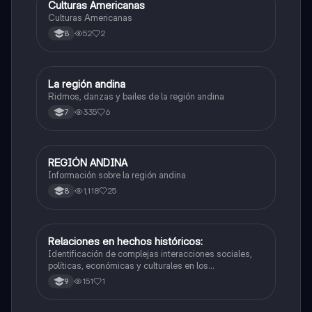
Culturas Americanas
Sociales/Historia
Culturas Americanas
52
2
8
La región andina
Sociales/Historia
Ridmos, danzas y bailes de la región andina
335
6
7
REGIÓN ANDINA
Sociales/Historia
Información sobre la región andina
1,118
25
8
Relaciones en hechos históricos:
Sociales/Historia
Identificación de complejas interacciones sociales,
políticas, económicas y culturales en los
acontecimientos del pasado.
151
1
9