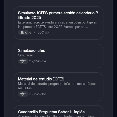
Simulacro ICFES primera sesión calendario B
ICFES: Matemáticas
filtrado 2025
Este simulacro te ayudará a sacar un buen puntaje en
las pruebas ICFES este 2025. Vamos por ese
500/500. Y poder ser admitido en la universidad que
17,400
177
10
quieras, estudiar la carrera que quieres y no la que te
toque. Vamos con toda para sacar un buen puntaje.
Simulacro icfes
ICFES: Lectura Crítica
Simulacro
2,214
54
11
Material de estudio ICFES
ICFES: Matemáticas
Material de estudio, preguntas icfes de matemáticas
resueltas
7,154
113
11
Cuadernillo Preguntaa Saber 11 Inglés.
ICFES: Inglés
Aprovecha los cuadernillos de Inglés para practicar y