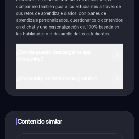
compañero también guía a los estudiantes a través de
sus retos de aprendizaje diarios, con planes de
aprendizaje personalizados, cuestionarios o contenidos
en el chat y una personalización del 100% basada en
las habilidades y el desarrollo de los estudiantes.
¿Dónde puedo descargar la app
Knowunity?
Puedes descargar la app en Google Play Store y Apple
App Store.
¿Knowunity es totalmente gratuito?
¡Sí lo es! Tienes acceso totalmente gratuito a todo el
contenido de la app, puedes chatear con otros
alumnos y recibir ayuda inmeditamente. Puedes ganar
dinero utilizando la aplicación, que te permitirá acceder
a determinadas funciones.
Contenido similar