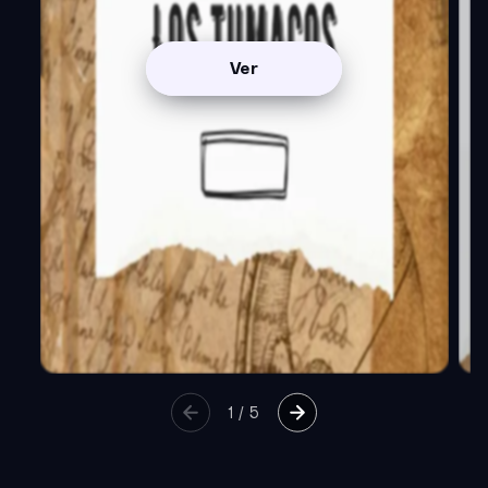
Ver
1
/
5