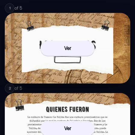
of
5
1
Ver
of
5
2
Ver