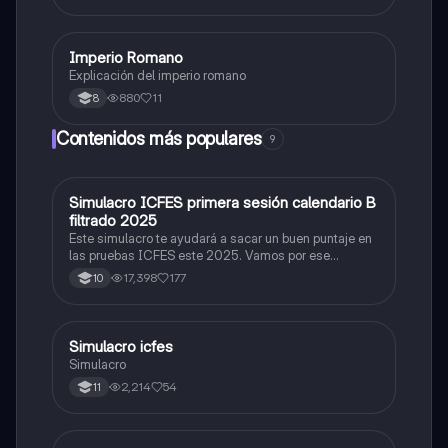
Imperio Romano
Sociales/Historia
Explicación del imperio romano
880
11
8
Contenidos más populares
9
Simulacro ICFES primera sesión calendario B
ICFES: Matemáticas
filtrado 2025
Este simulacro te ayudará a sacar un buen puntaje en
las pruebas ICFES este 2025. Vamos por ese
500/500. Y poder ser admitido en la universidad que
17,398
177
10
quieras, estudiar la carrera que quieres y no la que te
toque. Vamos con toda para sacar un buen puntaje.
Simulacro icfes
ICFES: Lectura Crítica
Simulacro
2,214
54
11