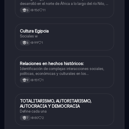
desarrolló en el norte de África a lo largo del río Nilo, y
que se caracterizó por su rica mitología y complejidad
156
11
6
Cultura Egipcia
Sociales/Historia
Sociales w
99
1
6
Relaciones en hechos históricos:
Sociales/Historia
Identificación de complejas interacciones sociales,
políticas, económicas y culturales en los
acontecimientos del pasado.
151
1
9
TOTALITARISMO, AUTORITARISMO,
Sociales/Historia
AUTOCRACIA Y DEMOCRACIA
Define cada una
80
2
7