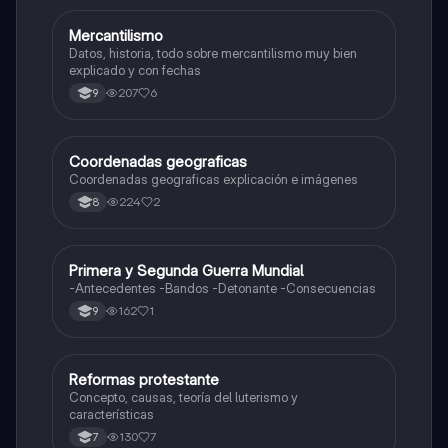
Mercantilismo
Sociales/Historia
Datos, historia, todo sobre mercantilismo muy bien
explicado y con fechas
207
6
9
Coordenadas geograficas
Sociales/Historia
Coordenadas geograficas explicación e imágenes
224
2
8
Primera y Segunda Guerra Mundial
Sociales/Historia
-Antecedentes -Bandos -Detonante -Consecuencias
162
1
9
Reformas protestante
Sociales/Historia
Concepto, causas, teoría del luterismo y
características
130
7
7