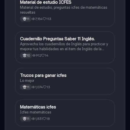
Material de estudio ICFES
ICFES: Matemáticas
Material de estudio, preguntas icfes de matemáticas
resueltas
7,154
113
11
Cuadernillo Preguntaa Saber 11 Inglés.
ICFES: Inglés
Aprovecha los cuadernillos de Inglés para practicar y
mejorar tus habilidades en el ítem de Inglés de la
Prueba Saber 11. 🫡
912
14
10
Trucos para ganar icfes
Química
Lo mejor
1,074
13
11
Matemáticas icfes
ICFES: Matemáticas
Icfes matemáticas
1,831
18
11