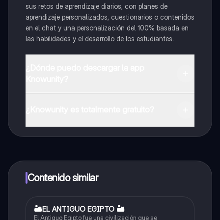
sus retos de aprendizaje diarios, con planes de
aprendizaje personalizados, cuestionarios o contenidos
en el chat y una personalización del 100% basada en
las habilidades y el desarrollo de los estudiantes.
¿Dónde puedo descargar la app
Knowunity?
Puedes descargar la app en Google Play Store y Apple
App Store.
¿Knowunity es totalmente gratuito?
¡Sí lo es! Tienes acceso totalmente gratuito a todo el
contenido de la app, puedes chatear con otros
alumnos y recibir ayuda inmeditamente. Puedes ganar
dinero utilizando la aplicación, que te permitirá acceder
a determinadas funciones.
Contenido similar
🏜EL ANTIGUO EGIPTO 🏜
Sociales/Historia
El Antiguo Egipto fue una civilización que se