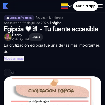
Abrir la app
156
visualizaciones
·
Sociales/Historia
Actualizado
22 de jul. de 2026
·
1 página
Egipcia ❤️🐰 - Tu fuente accesible
Dani✨
Seguir
@
dani_sof01
La civilización egipcia fue una de las más importantes
de...
Mostrar más
of
1
1