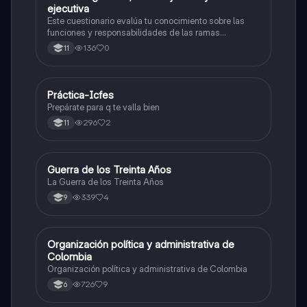
ejecutiva
Este cuestionario evalúa tu conocimiento sobre las
funciones y responsabilidades de las ramas
legislativa, judicial y ejecutiva.
136
0
11
Práctica-Icfes
Sociales/Historia
Prepárate para q te valla bien
296
2
11
Guerra de los Treinta Años
Sociales/Historia
La Guerra de los Treinta Años
339
4
9
Organización política y administrativa de
Sociales/Historia
Colombia
Organización política y administrativa de Colombia
726
9
6