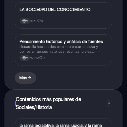
LA SOCIEDAD DEL CONOCIMIENTO
Sociales/Historia
.
60
0
9
Pensamiento histórico y análisis de fuentes
Sociales/Historia
Desarrolla habilidades para interpretar, analizar y
comparar fuentes históricas (escritas, orales,
audiovisuales) con el fin de construir una visión crítica
273
0
9
y argumentada de los procesos del pasado.
Más
Contenidos más populares de
9
Sociales/Historia
L
la rama legislativa, la rama judicial y la rama
Sociales/Historia