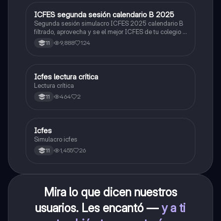
ICFES segunda sesión calendario B 2025
ICFES: Lectura Crítica
Segunda sesión simulacro ICFES 2025 calendario B
filtrado, aprovecha y se el mejor ICFES de tu colegio y
poder ingresar a universidad, y estudiar aquella
9,888
124
11
carrera con la que tanto sueñas.
Icfes lectura crítica
Lengua Castellana
Lectura crítica
464
2
11
Icfes
ICFES: Sociales y Ciudadanas
Simulacro icfes
1,455
26
11
Mira lo que dicen nuestros
usuarios. Les encantó —
y a ti