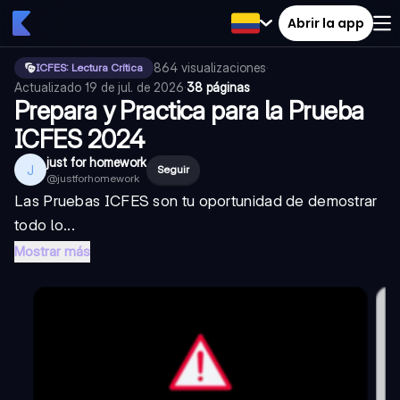
Abrir la app
864
visualizaciones
·
ICFES: Lectura Crítica
Actualizado
19 de jul. de 2026
·
38 páginas
Prepara y Practica para la Prueba
ICFES 2024
just for homework
J
Seguir
@
justforhomework
Las Pruebas ICFES son tu oportunidad de demostrar
todo lo...
Mostrar más