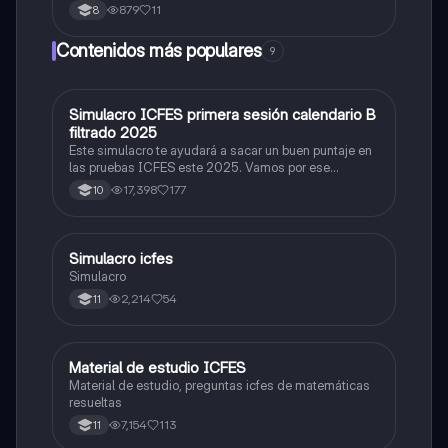
879
11
8
Contenidos más populares
9
Simulacro ICFES primera sesión calendario B
ICFES: Matemáticas
filtrado 2025
Este simulacro te ayudará a sacar un buen puntaje en
las pruebas ICFES este 2025. Vamos por ese
500/500. Y poder ser admitido en la universidad que
17,398
177
10
quieras, estudiar la carrera que quieres y no la que te
toque. Vamos con toda para sacar un buen puntaje.
Simulacro icfes
ICFES: Lectura Crítica
Simulacro
2,214
54
11
Material de estudio ICFES
ICFES: Matemáticas
Material de estudio, preguntas icfes de matemáticas
resueltas
7,154
113
11