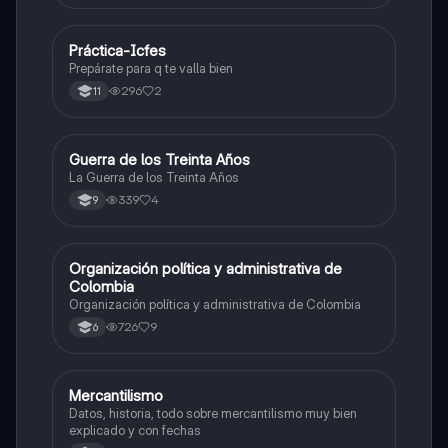
Práctica-Icfes
Sociales/Historia
Prepárate para q te valla bien
296
2
11
Guerra de los Treinta Años
Sociales/Historia
La Guerra de los Treinta Años
339
4
9
Organización política y administrativa de
Sociales/Historia
Colombia
Organización política y administrativa de Colombia
726
9
6
Mercantilismo
Sociales/Historia
Datos, historia, todo sobre mercantilismo muy bien
explicado y con fechas