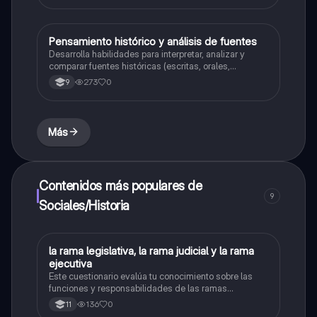
Pensamiento histórico y análisis de fuentes
Sociales/Historia
Desarrolla habilidades para interpretar, analizar y
comparar fuentes históricas (escritas, orales,
audiovisuales) con el fin de construir una visión crítica
273
0
9
y argumentada de los procesos del pasado.
Más
Contenidos más populares de
9
Sociales/Historia
L
la rama legislativa, la rama judicial y la rama
Sociales/Historia
ejecutiva
Este cuestionario evalúa tu conocimiento sobre las
funciones y responsabilidades de las ramas
legislativa, judicial y ejecutiva.
136
0
11