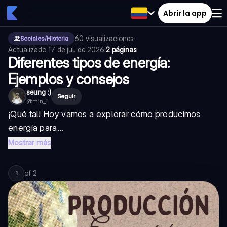
Abrir la app
60
visualizaciones
·
Sociales/Historia
Actualizado
17 de jul. de 2026
·
2 páginas
Diferentes tipos de energía:
Ejemplos y consejos
seung :)
Seguir
@
min_1
¡Qué tal! Hoy vamos a explorar cómo producimos
energía para...
Mostrar más
of
2
1