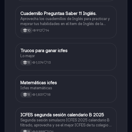
Cuadernillo Preguntaa Saber 11 Inglés.
ICFES: Inglés
Aprovecha los cuadernillos de Inglés para practicar y
mejorar tus habilidades en el ítem de Inglés de la
Prueba Saber 11. 🫡
912
14
10
Trucos para ganar icfes
Química
Lo mejor
1,074
13
11
Matemáticas icfes
ICFES: Matemáticas
Icfes matemáticas
1,831
18
11
ICFES segunda sesión calendario B 2025
ICFES: Lectura Crítica
Segunda sesión simulacro ICFES 2025 calendario B
filtrado, aprovecha y se el mejor ICFES de tu colegio y
poder ingresar a universidad, y estudiar aquella
9,888
124
11