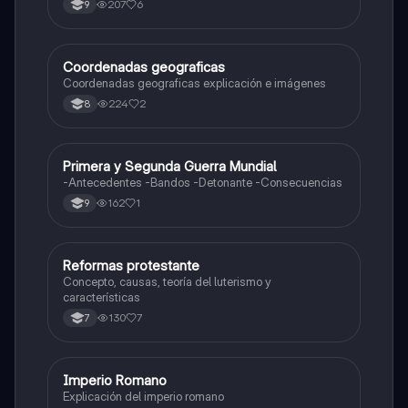
207
6
9
Coordenadas geograficas
Sociales/Historia
Coordenadas geograficas explicación e imágenes
224
2
8
Primera y Segunda Guerra Mundial
Sociales/Historia
-Antecedentes -Bandos -Detonante -Consecuencias
162
1
9
Reformas protestante
Sociales/Historia
Concepto, causas, teoría del luterismo y
características
130
7
7
Imperio Romano
Sociales/Historia
Explicación del imperio romano