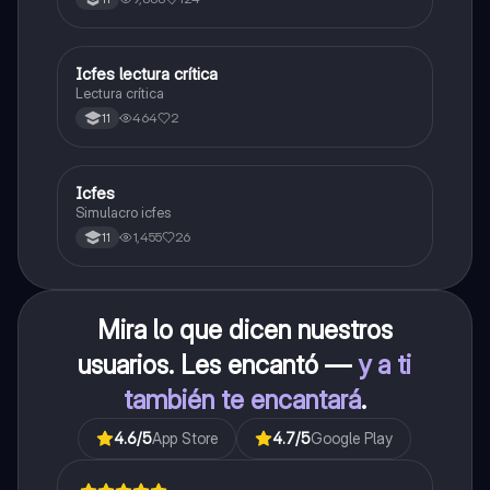
carrera con la que tanto sueñas.
Icfes lectura crítica
Lengua Castellana
Lectura crítica
464
2
11
Icfes
ICFES: Sociales y Ciudadanas
Simulacro icfes
1,455
26
11
Mira lo que dicen nuestros
usuarios. Les encantó —
y a ti
también te encantará
.
4.6
/5
App Store
4.7
/5
Google Play