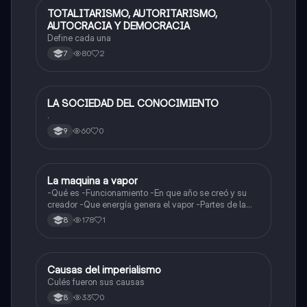
TOTALITARISMO, AUTORITARISMO,
Sociales/Historia
AUTOCRACIA Y DEMOCRACIA
Define cada una
80
2
7
LA SOCIEDAD DEL CONOCIMIENTO
Sociales/Historia
.
60
0
9
La maquina a vapor
Sociales/Historia
-Qué es -Funcionamiento -En que año se creó y su
creador -Que energía genera el vapor -Partes de la
maquina a vapor
178
1
8
Causas del imperialismo
Sociales/Historia
Culés fueron sus causas
33
0
8