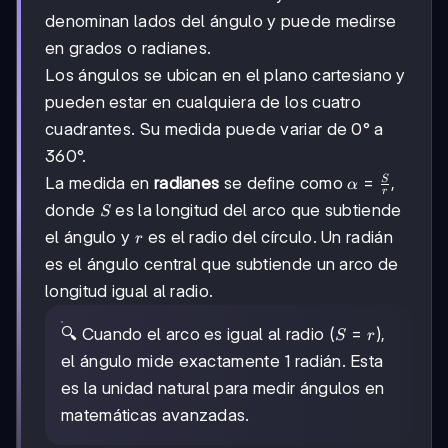
denominan lados del ángulo y puede medirse
en grados o radianes.
Los ángulos se ubican en el plano cartesiano y
pueden estar en cualquiera de los cuatro
cuadrantes. Su medida puede variar de 0° a
360°.
\alpha
=
S
La medida en
radianes
se define como
,
α
r
=
S
donde
es la longitud del arco que subtiende
S
\frac{S}
r
el ángulo y
es el radio del círculo. Un radián
r
{r}
es el ángulo central que subtiende un arco de
longitud igual al radio.
S
=
🔍 Cuando el arco es igual al radio (
),
S
r
=
el ángulo mide exactamente 1 radián. Esta
r
es la unidad natural para medir ángulos en
matemáticas avanzadas.