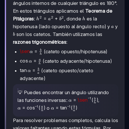
ángulos internos de cualquier triángulo es 180°.
En estos triángulos aplicamos el
Teorema de
2
2
2
h^2
=
+
h
Pitágoras
:
, donde
es la
h
a
b
h
=
a
hipotenusa (lado opuesto al ángulo recto) y
y
a
a^2
b
son los catetos. También utilizamos las
b
+
b^2
razones trigonométricas
:
\sen
\sen
=
b
(cateto opuesto/hipotenusa)
α
h
\alpha
\cos
cos
=
a
(cateto adyacente/hipotenusa)
α
=
h
\alpha
\frac{b}
\tan
tan
=
b
(cateto opuesto/cateto
α
=
a
{h}
\alpha
\frac{a}
adyacente)
=
{h}
\frac{b}
💡 Puedes encontrar un ángulo utilizando
{a}
−
1
\alpha =
=
\sen
(
)
b
las funciones inversas:
,
α
h
\sen^{-1}
−
1
−
1
\alpha =
=
cos
(
)
\alpha =
=
tan
(
)
a
b
o
α
α
h
a
(\frac{b}
\cos^{-1}
\tan^{-1}
{h})
(\frac{a}
(\frac{b}
Para resolver problemas completos, calcula los
{h})
{a})
valores faltantes usando estas fórmulas. Por