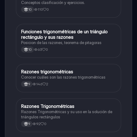
Conceptos clasificación y ejercicios.
110
0
10
Funciones trigonométricas de un triángulo
Matemáticas
rectángulo y sus razones
Posicion de las razones, teorema de pitagoras
63
0
10
Razones trigonométricas
Matemáticas
Conocer cuáles son las razones trigonométricas
146
2
9
Razones Trigonométricas
Matemáticas
Razones Trigonométricas y su uso en la solución de
triángulos rectángulos
92
0
9