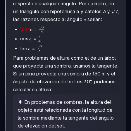
respecto a cualquier ángulo. Por ejemplo, en
\sqrt{7}
7
un triángulo con hipotenusa 4 y catetos 3 y
,
e
las razones respecto al ángulo
serían:
e
7
\sen e =
\sen
=
e
4
\frac{\sqrt{7}}
3
\cos e
cos
=
e
{4}
4
=
7
\tan e =
tan
=
e
\frac{3}
3
\frac{\sqrt{7}}
{4}
Para problemas de altura como el de un árbol
{3}
que proyecta una sombra, usamos la tangente.
Si un pino proyecta una sombra de 150 m y el
ángulo de elevación del sol es 30°, podemos
calcular su altura:
🌲 En problemas de sombras, la altura del
objeto está relacionada con la longitud de
la sombra mediante la tangente del ángulo
de elevación del sol.