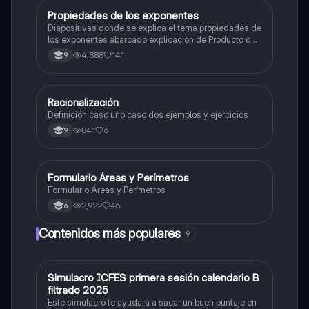
Propiedades de los exponentes
Matemáticas
Diapositivas donde se explica el tema propiedades de
los exponentes abarcado explicacion de Producto de
potencias,Cociente de potencias,Potencia de una
4,888
141
9
potencia,Potencia de un producto,Potencia de un
cociente junto con ejemplos y actividad de la temática
Racionalización
Matemáticas
Definición caso uno caso dos ejemplos y ejercicios
841
6
9
Formulario Áreas y Perímetros
Matemáticas
Formulario Áreas y Perímetros
2,922
45
6
Contenidos más populares
9
Simulacro ICFES primera sesión calendario B
ICFES: Matemáticas
filtrado 2025
Este simulacro te ayudará a sacar un buen puntaje en