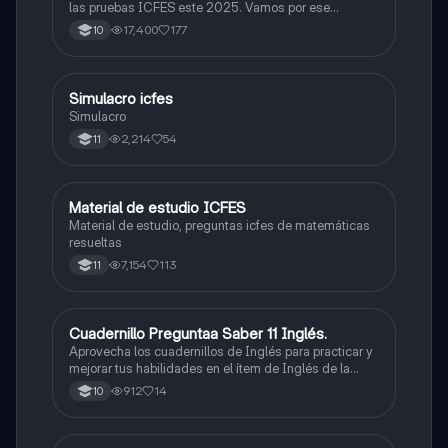
las pruebas ICFES este 2025. Vamos por ese
500/500. Y poder ser admitido en la universidad que
17,400
177
10
quieras, estudiar la carrera que quieres y no la que te
toque. Vamos con toda para sacar un buen puntaje.
Simulacro icfes
ICFES: Lectura Crítica
Simulacro
2,214
54
11
Material de estudio ICFES
ICFES: Matemáticas
Material de estudio, preguntas icfes de matemáticas
resueltas
7,154
113
11
Cuadernillo Preguntaa Saber 11 Inglés.
ICFES: Inglés
Aprovecha los cuadernillos de Inglés para practicar y
mejorar tus habilidades en el ítem de Inglés de la
Prueba Saber 11. 🫡
912
14
10