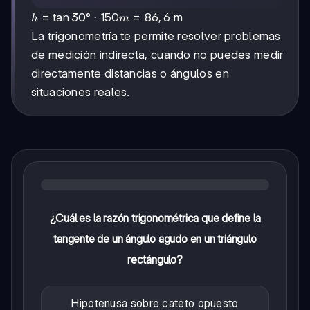
h =
=
tan
30°
⋅
150
=
86
,
6
m
h
m
\tan
La trigonometría te permite resolver problemas
30°
de medición indirecta, cuando no puedes medir
\cdot
150m
directamente distancias o ángulos en
=
situaciones reales.
86,6
¿Cuál es la razón trigonométrica que define la
tangente de un ángulo agudo en un triángulo
rectángulo?
Hipotenusa sobre cateto opuesto