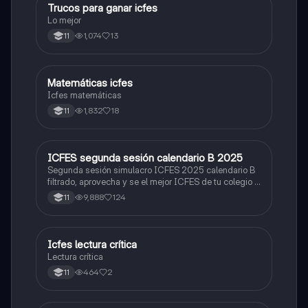
Trucos para ganar icfes
Química
Lo mejor
1,074
13
11
Matemáticas icfes
ICFES: Matemáticas
Icfes matemáticas
1,832
18
11
ICFES segunda sesión calendario B 2025
ICFES: Lectura Crítica
Segunda sesión simulacro ICFES 2025 calendario B
filtrado, aprovecha y se el mejor ICFES de tu colegio y
poder ingresar a universidad, y estudiar aquella
9,888
124
11
carrera con la que tanto sueñas.
Icfes lectura crítica
Lengua Castellana
Lectura crítica
464
2
11