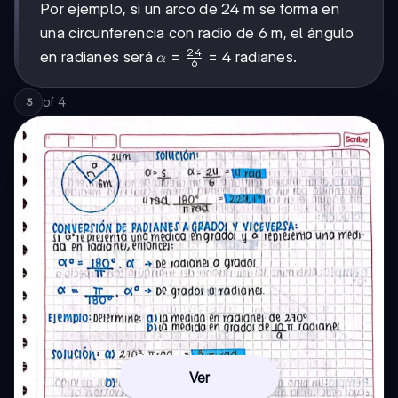
Por ejemplo, si un arco de 24 m se forma en
una circunferencia con radio de 6 m, el ángulo
24
\alpha =
=
=
4
en radianes será
radianes.
α
6
\frac{24}
{6} = 4
of
4
3
Ver