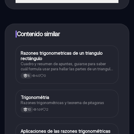
¡Sí lo es! Tienes acceso totalmente gratuito a todo el
contenido de la app, puedes chatear con otros
alumnos y recibir ayuda inmeditamente. Puedes ganar
dinero utilizando la aplicación, que te permitirá acceder
a determinadas funciones.
Contenido similar
Razones trigonometricas de un triangulo
Matemáticas
rectángulo
Cuadro y resumen de apuntes, guiarse para saber
cuál formula usar para hallar las partes de un triangulo
rectángulo
40
0
8
Trigonométria
Matemáticas
Razones trigonométricas y teorema de pitagoras
169
2
10
Aplicaciones de las razones trigonométricas
Matemáticas