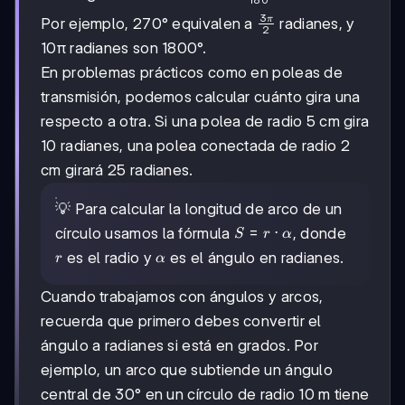
\frac{\pi}
\alpha
3
\frac{3\pi}
π
Por ejemplo, 270° equivalen a
radianes, y
{180°}
2
{2}
\cdot
10π radianes son 1800°.
\alpha°
En problemas prácticos como en poleas de
transmisión, podemos calcular cuánto gira una
respecto a otra. Si una polea de radio 5 cm gira
10 radianes, una polea conectada de radio 2
cm girará 25 radianes.
💡 Para calcular la longitud de arco de un
S = r
=
⋅
círculo usamos la fórmula
, donde
S
r
α
\cdot
r
\alpha
es el radio y
es el ángulo en radianes.
r
α
\alpha
Cuando trabajamos con ángulos y arcos,
recuerda que primero debes convertir el
ángulo a radianes si está en grados. Por
ejemplo, un arco que subtiende un ángulo
central de 30° en un círculo de radio 10 m tiene