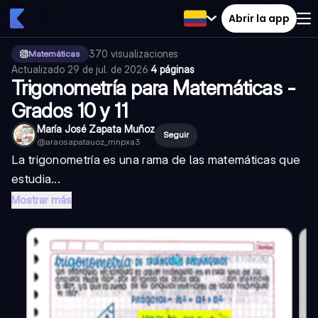
Abrir la app
370
visualizaciones
·
Matemáticas
Actualizado
29 de jul. de 2026
·
4 páginas
Trigonometría para Matemáticas -
Grados 10 y 11
María José Zapata Muñoz
Seguir
@
araosapatauoz_mnpxa3
La trigonometría es una rama de las matemáticas que
estudia...
Mostrar más