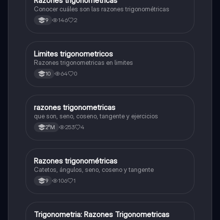
Razones trigonométricas
Matemáticas
Conocer cuáles son las razones trigonométricas
146
2
9
Limites trigonometricos
Matemáticas
Razones trigonometricas en limites
64
0
10
razones trigonometricas
Matemáticas
que son, seno, coseno, tangente y ejercicios
253
4
2°M
Razones trigonométricas
Matemáticas
Catetos, ángulos, seno, coseno y tangente
106
1
9
Trigonometria: Razones Trigonometricas
Matemáticas