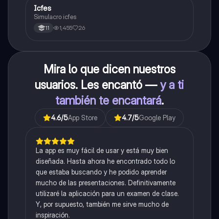
Icfes
ICFES: Sociales y Ciudadanas
Simulacro icfes
1,455
26
11
Mira lo que dicen nuestros
usuarios. Les encantó —
y a ti
también te encantará
.
4.6
/5
App Store
4.7
/5
Google Play
La app es muy fácil de usar y está muy bien
diseñada. Hasta ahora he encontrado todo lo
que estaba buscando y he podido aprender
mucho de las presentaciones. Definitivamente
utilizaré la aplicación para un examen de clase.
Y, por supuesto, también me sirve mucho de
inspiración.