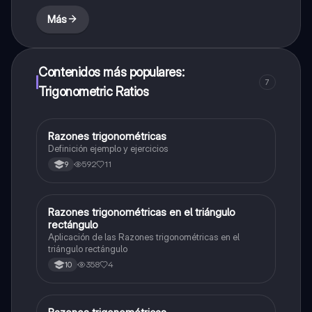
Más
Contenidos más populares:
7
Trigonometric Ratios
Razones trigonométricas
Matemáticas
Definición ejemplo y ejercicios
592
11
9
Razones trigonométricas en el triángulo
Matemáticas
rectángulo
Aplicación de las Razones trigonométricas en el
triángulo rectángulo
358
4
10