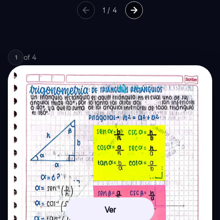
1
/
4
of
4
1
Ver