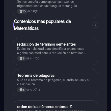
Se nos enseña como aplicar las razones
trigonometricas en un triangulo rectangulo
69
1
10
Contenidos más populares de
9
Matemáticas
reducción de términos semejantes
Matemáticas
Evalúa tu habilidad para simplificar expresiones
algebraicas mediante la reducción de términos
semejantes.
144
0
8
Teorema de pitágoras
Matemáticas
Qué es el teorema de pitágoras, cuando se usa y su
clasificación.
779
18
8
O
orden de los números enteros Z
Matemáticas