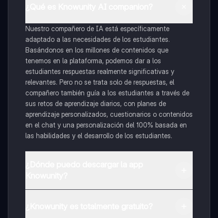
¿Qué es Knowunity AI companion?
Nuestro compañero de IA está específicamente
adaptado a las necesidades de los estudiantes.
Basándonos en los millones de contenidos que
tenemos en la plataforma, podemos dar a los
estudiantes respuestas realmente significativas y
relevantes. Pero no se trata solo de respuestas, el
compañero también guía a los estudiantes a través de
sus retos de aprendizaje diarios, con planes de
aprendizaje personalizados, cuestionarios o contenidos
en el chat y una personalización del 100% basada en
las habilidades y el desarrollo de los estudiantes.
¿Dónde puedo descargar la app
Knowunity?
Puedes descargar la app en Google Play Store y Apple
App Store.
¿Knowunity es totalmente gratuito?