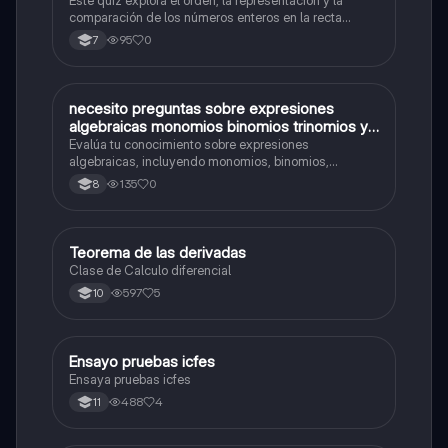
Este quiz explora el orden, la representación y la
comparación de los números enteros en la recta
numérica.
95
0
7
N
necesito preguntas sobre expresiones
Matemáticas
algebraicas monomios binomios trinomios y
polinomios operaciones con polinomios
Evalúa tu conocimiento sobre expresiones
grado absoluto y un término grado absoluto
algebraicas, incluyendo monomios, binomios,
trinomios, polinomios y operaciones con polinomios.
de un polinomio grado relativo de un
135
0
8
polinomio
Teorema de las derivadas
Matemáticas
Clase de Calculo diferencial
597
5
10
Ensayo pruebas icfes
Matemáticas
Ensaya pruebas icfes
488
4
11