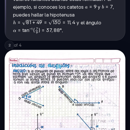
a=9
=
9
b=7
=
7
ejemplo, si conoces los catetos
y
,
a
b
puedes hallar la hipotenusa
h =
=
81
+
49
=
130
=
11
,
4
y el ángulo
h
\sqrt{81+49}
7
−
1
\alpha =
=
tan
(
)
=
37
,
88°
.
α
9
= \sqrt{130}
\tan^{-1}
= 11,4
(\frac{7}
of
4
2
{9}) =
37,88°