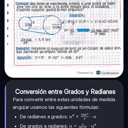
Conversión entre Grados y Radianes
Para convertir entre estas unidades de medida
angular usamos las siguientes fórmulas:
180°
\alpha° =
°
=
⋅
De radianes a grados:
α
α
π
\frac{180°}
\alpha =
=
⋅
°
π
De grados a radianes:
α
α
{\pi} \cdot
180°