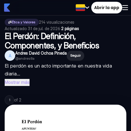
Abrir la app
214
visualizaciones
·
Ética y Valores
Actualizado
31 de jul. de 2026
·
2 páginas
El Perdón: Definición,
Componentes, y Beneficios
Andres David Ochoa Pineda
A
Seguir
@
andres8a
El perdón es un acto importante en nuestra vida
diaria...
Mostrar más
of
2
1