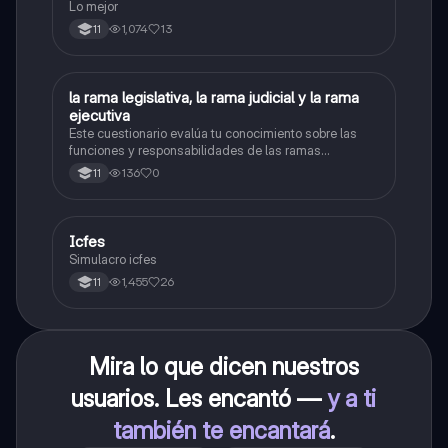
Lo mejor
1,074
13
11
L
la rama legislativa, la rama judicial y la rama
Sociales/Historia
ejecutiva
Este cuestionario evalúa tu conocimiento sobre las
funciones y responsabilidades de las ramas
legislativa, judicial y ejecutiva.
136
0
11
Icfes
ICFES: Sociales y Ciudadanas
Simulacro icfes
1,455
26
11
Mira lo que dicen nuestros
usuarios. Les encantó —
y a ti
también te encantará
.