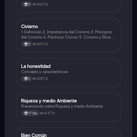
106
2
9
Civismo
Ética y Valores
1. Definición 2. Importancia del Civismo 3. Principios
del Civismo 4. Prácticas Cívicas 5. Civismo y Ética 6.
Desafíos del Civismo en la Actualidad 7. Fomento del
367
2
9
Civismo
La honestidad
Ética y Valores
Concepto y características
123
2
6
Riqueza y medio Ambiente
Sociales/Historia
Presentación sobre Riqueza y medio Ambiente
141
2
4° Sec
Bien Común
Ética y Valores