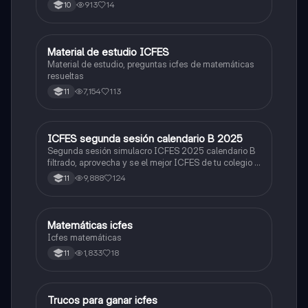
Prueba Saber 11. 🫡
913
14
10
Material de estudio ICFES
ICFES: Matemáticas
Material de estudio, preguntas icfes de matemáticas
resueltas
7,154
113
11
ICFES segunda sesión calendario B 2025
ICFES: Lectura Crítica
Segunda sesión simulacro ICFES 2025 calendario B
filtrado, aprovecha y se el mejor ICFES de tu colegio y
poder ingresar a universidad, y estudiar aquella
9,888
124
11
carrera con la que tanto sueñas.
Matemáticas icfes
ICFES: Matemáticas
Icfes matemáticas
1,833
18
11
Trucos para ganar icfes
Química