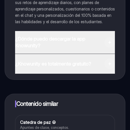
sus retos de aprendizaje diarios, con planes de
aprendizaje personalizados, cuestionarios o contenidos
en el chat y una personalización del 100% basada en
las habilidades y el desarrollo de los estudiantes.
¿Dónde puedo descargar la app
Knowunity?
Puedes descargar la app en Google Play Store y Apple
App Store.
¿Knowunity es totalmente gratuito?
¡Sí lo es! Tienes acceso totalmente gratuito a todo el
contenido de la app, puedes chatear con otros
alumnos y recibir ayuda inmeditamente. Puedes ganar
dinero utilizando la aplicación, que te permitirá acceder
a determinadas funciones.
Contenido similar
Catedra de paz ☮️
Ética y Valores
Apuntes de clase, conceptos.