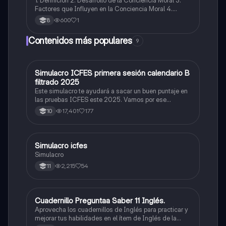
1. Definición 2. Desarrollo de la Conciencia Moral 3.
Factores que Influyen en la Conciencia Moral 4.
Desafíos Éticos Contemporáneos 5. Importancia de la
600
1
8
Conciencia Moral 6. Ética Aplicada 7. Reflexión
Personal
Contenidos más populares
9
Simulacro ICFES primera sesión calendario B
ICFES: Matemáticas
filtrado 2025
Este simulacro te ayudará a sacar un buen puntaje en
las pruebas ICFES este 2025. Vamos por ese
500/500. Y poder ser admitido en la universidad que
17,401
177
10
quieras, estudiar la carrera que quieres y no la que te
toque. Vamos con toda para sacar un buen puntaje.
Simulacro icfes
ICFES: Lectura Crítica
Simulacro
2,215
54
11
Cuadernillo Preguntaa Saber 11 Inglés.
ICFES: Inglés
Aprovecha los cuadernillos de Inglés para practicar y
mejorar tus habilidades en el ítem de Inglés de la