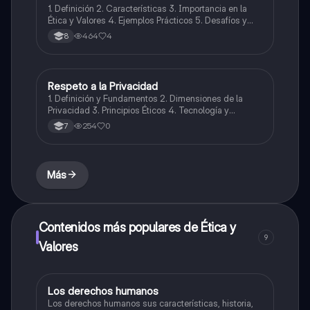
1. Definición 2. Características 3. Importancia en la
Ética y Valores 4. Ejemplos Prácticos 5. Desafíos y
Conflictos 6. Ética del Bien Común 7. Perspectivas
464
4
8
Futuras
Respeto a la Privacidad
Ética y Valores
1. Definición y Fundamentos 2. Dimensiones de la
Privacidad 3. Principios Éticos 4. Tecnología y
Privacidad 5. Privacidad en el Contexto Social 6.
254
0
7
Dilemas Éticos 7. Educación y Conciencia
Más
Contenidos más populares de Ética y
9
Valores
Los derechos humanos
Ética y Valores
Los derechos humanos sus características, historia,