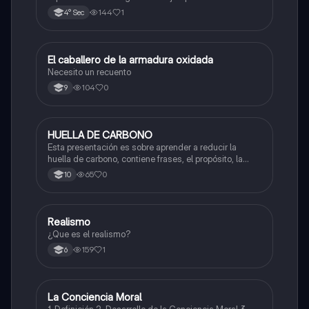
144
1
4° Sec
El caballero de la armadura oxidada
Ética y Valores
Necesito un recuento
104
0
9
HUELLA DE CARBONO
Biologia
Esta presentación es sobre aprender a reducir la
huella de carbono, contiene frases, el propósito, la
explicación, acciones a tomar y fuentes de inspiración
65
0
10
Realismo
Sociales/Historia
¿Que es el realismo?
159
1
6
La Conciencia Moral
Ética y Valores