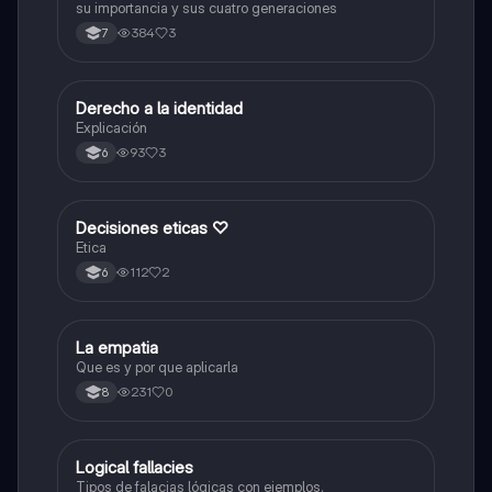
su importancia y sus cuatro generaciones
384
3
7
Derecho a la identidad
Sociales/Historia
Explicación
93
3
6
Decisiones eticas ♡
Ética y Valores
Etica
112
2
6
La empatia
Ética y Valores
Que es y por que aplicarla
231
0
8
Logical fallacies
Sociales/Historia
Tipos de falacias lógicas con ejemplos.