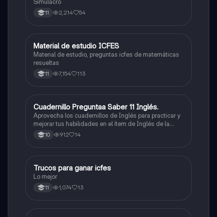
Simulacro
2,214
54
11
Material de estudio ICFES
ICFES: Matemáticas
Material de estudio, preguntas icfes de matemáticas
resueltas
7,154
113
11
Cuadernillo Preguntaa Saber 11 Inglés.
ICFES: Inglés
Aprovecha los cuadernillos de Inglés para practicar y
mejorar tus habilidades en el ítem de Inglés de la
Prueba Saber 11. 🫡
912
14
10
Trucos para ganar icfes
Química
Lo mejor
1,074
13
11