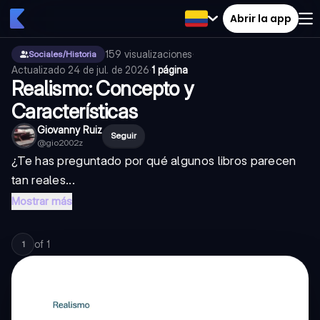
Abrir la app
159
visualizaciones
·
Sociales/Historia
Actualizado
24 de jul. de 2026
·
1 página
Realismo: Concepto y
Características
Giovanny Ruiz
Seguir
@
gio2002z
¿Te has preguntado por qué algunos libros parecen
tan reales...
Mostrar más
of
1
1