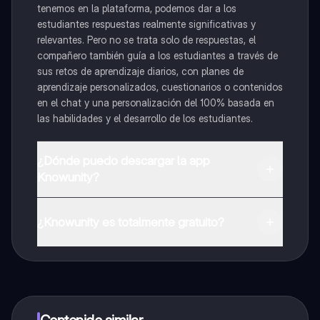
tenemos en la plataforma, podemos dar a los
estudiantes respuestas realmente significativas y
relevantes. Pero no se trata solo de respuestas, el
compañero también guía a los estudiantes a través de
sus retos de aprendizaje diarios, con planes de
aprendizaje personalizados, cuestionarios o contenidos
en el chat y una personalización del 100% basada en
las habilidades y el desarrollo de los estudiantes.
¿Dónde puedo descargar la app
Knowunity?
Puedes descargar la app en Google Play Store y Apple
App Store.
¿Knowunity es totalmente gratuito?
¡Sí lo es! Tienes acceso totalmente gratuito a todo el
contenido de la app, puedes chatear con otros
alumnos y recibir ayuda inmeditamente. Puedes ganar
dinero utilizando la aplicación, que te permitirá acceder
a determinadas funciones.