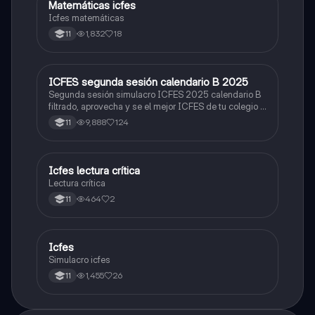
Matemáticas icfes
ICFES: Matemáticas
Icfes matemáticas
1,832
18
11
ICFES segunda sesión calendario B 2025
ICFES: Lectura Crítica
Segunda sesión simulacro ICFES 2025 calendario B
filtrado, aprovecha y se el mejor ICFES de tu colegio y
poder ingresar a universidad, y estudiar aquella
9,888
124
11
carrera con la que tanto sueñas.
Icfes lectura crítica
Lengua Castellana
Lectura crítica
464
2
11
Icfes
ICFES: Sociales y Ciudadanas
Simulacro icfes
1,455
26
11