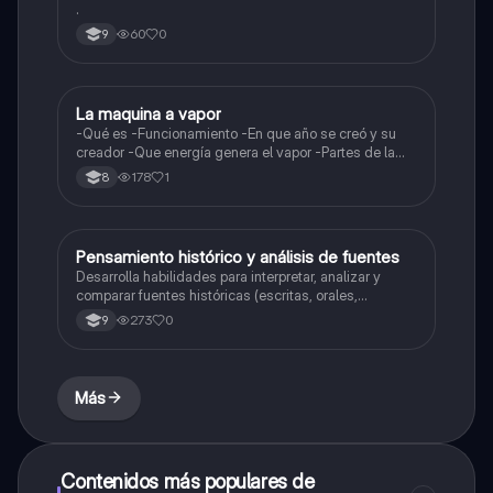
.
60
0
9
La maquina a vapor
Sociales/Historia
-Qué es -Funcionamiento -En que año se creó y su
creador -Que energía genera el vapor -Partes de la
maquina a vapor
178
1
8
Pensamiento histórico y análisis de fuentes
Sociales/Historia
Desarrolla habilidades para interpretar, analizar y
comparar fuentes históricas (escritas, orales,
audiovisuales) con el fin de construir una visión crítica
273
0
9
y argumentada de los procesos del pasado.
Más
Contenidos más populares de