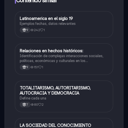
Contenido similar
Latinoamerica en el siglo 19
Sociales/Historia
Ejemplos fechas, datos relevantes
242
1
9
Relaciones en hechos históricos:
Sociales/Historia
Identificación de complejas interacciones sociales,
políticas, económicas y culturales en los
acontecimientos del pasado.
151
1
9
TOTALITARISMO, AUTORITARISMO,
Sociales/Historia
AUTOCRACIA Y DEMOCRACIA
Define cada una
80
2
7
LA SOCIEDAD DEL CONOCIMIENTO
Sociales/Historia