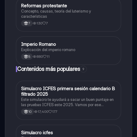
Reformas protestante
Sociales/Historia
Concepto, causas, teoría del luterismo y
características
130
7
7
Imperio Romano
Sociales/Historia
Explicación del imperio romano
880
11
8
Contenidos más populares
9
Simulacro ICFES primera sesión calendario B
ICFES: Matemáticas
filtrado 2025
Este simulacro te ayudará a sacar un buen puntaje en
las pruebas ICFES este 2025. Vamos por ese
500/500. Y poder ser admitido en la universidad que
17,400
177
10
quieras, estudiar la carrera que quieres y no la que te
toque. Vamos con toda para sacar un buen puntaje.
Simulacro icfes
ICFES: Lectura Crítica