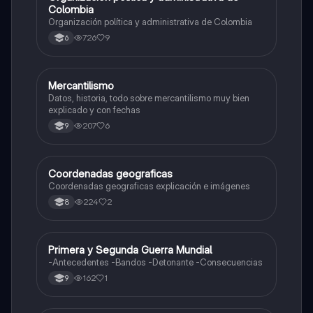
Colombia
Organización política y administrativa de Colombia
726
9
6
Mercantilismo
Sociales/Historia
Datos, historia, todo sobre mercantilismo muy bien
explicado y con fechas
207
6
9
Coordenadas geograficas
Sociales/Historia
Coordenadas geograficas explicación e imágenes
224
2
8
Primera y Segunda Guerra Mundial
Sociales/Historia
-Antecedentes -Bandos -Detonante -Consecuencias
162
1
9