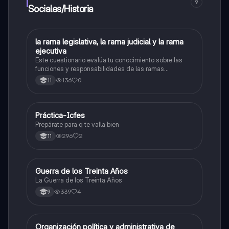
9
Sociales/Historia
L
la rama legislativa, la rama judicial y la rama
Sociales/Historia
ejecutiva
Este cuestionario evalúa tu conocimiento sobre las
funciones y responsabilidades de las ramas
legislativa, judicial y ejecutiva.
136
0
11
Práctica-Icfes
Sociales/Historia
Prepárate para q te valla bien
296
2
11
Guerra de los Treinta Años
Sociales/Historia
La Guerra de los Treinta Años
339
4
9
Organización política y administrativa de
Sociales/Historia