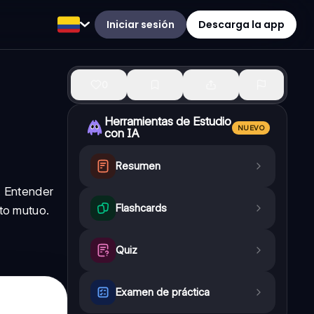
Iniciar sesión
Descarga la app
0
Herramientas de Estudio
NUEVO
con IA
Resumen
. Entender
Flashcards
eto mutuo.
Quiz
Examen de práctica