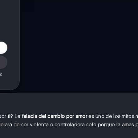
de
or ti? La
falacia del cambio por amor
es uno de los mitos 
 dejará de ser violenta o controladora solo porque la amas