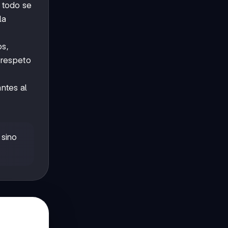
 todo se
la
os,
 respeto
ntes al
 sino