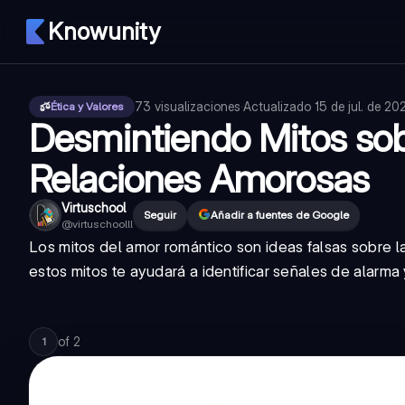
Knowunity
73
visualizaciones
·
Actualizado
15 de jul. de 20
Ética y Valores
Desmintiendo Mitos sob
Relaciones Amorosas
Virtuschool
Seguir
Añadir a fuentes de Google
@
virtuschoolll
Los mitos del amor romántico son ideas falsas sobre l
estos mitos te ayudará a identificar señales de alarm
of
2
1