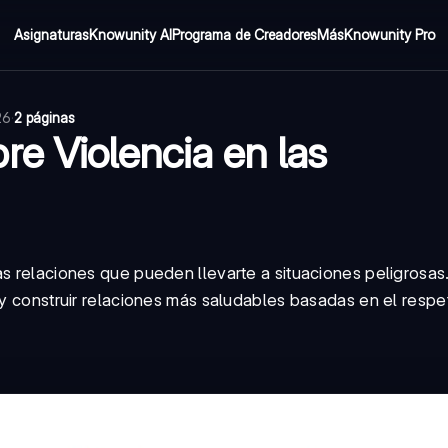
Asignaturas
Knowunity AI
Programa de Creadores
Más
Knowunity Pro
26
·
2 páginas
re Violencia en las
as relaciones que pueden llevarte a situaciones peligrosas
a y construir relaciones más saludables basadas en el resp