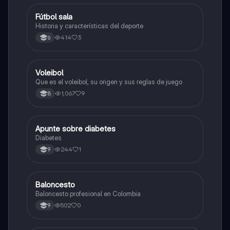
Fútbol sala
Sociales/Historia
Historia y características del deporte
414
3
6
Voleibol
Educación Física
Que es el voleibol, su origen y sus reglas de juego
1,067
9
8
Apunte sobre diabetes
Educación Física
Diabetes
244
1
9
Baloncesto
Educación Física
Baloncesto profesional en Colombia
502
0
9