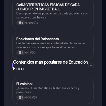
CARACTERÍSTICAS FÍSICAS DE CADA
Educación Física
JUGADOR EN BASKETBALL
Descripcion de las posiciones de cada jugador y sus
características fisicas
406
3
8
Posiciones del Baloncesto
Educación Física
Los temas que abarca mi contenido habla sobre las
diferentes posiciones que tiene el baloncesto
73
2
9
Contenidos más populares de Educación
9
Física
El voleibol
Educación Física
¿Qué es?, Características, historiasz cancha y
posiciones.
382
8
9