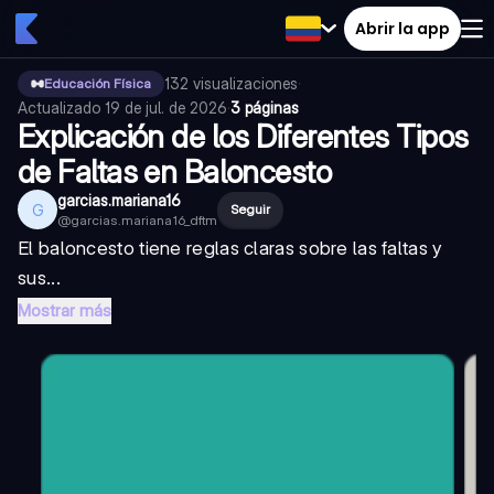
Abrir la app
132
visualizaciones
·
Educación Física
Actualizado
19 de jul. de 2026
·
3 páginas
Explicación de los Diferentes Tipos
de Faltas en Baloncesto
garcias.mariana16
G
Seguir
@
garcias.mariana16_dftm
El baloncesto tiene reglas claras sobre las faltas y
sus...
Mostrar más