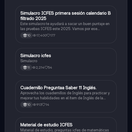
Simulacro ICFES primera sesión calendario B
ICFES: Matemáticas
filtrado 2025
Este simulacro te ayudará a sacar un buen puntaje en
las pruebas ICFES este 2025. Vamos por ese
500/500. Y poder ser admitido en la universidad que
17,400
177
10
quieras, estudiar la carrera que quieres y no la que te
toque. Vamos con toda para sacar un buen puntaje.
Simulacro icfes
ICFES: Lectura Crítica
Simulacro
2,214
54
11
Cuadernillo Preguntaa Saber 11 Inglés.
ICFES: Inglés
Aprovecha los cuadernillos de Inglés para practicar y
mejorar tus habilidades en el ítem de Inglés de la
Prueba Saber 11. 🫡
913
14
10
Material de estudio ICFES
ICFES: Matemáticas
Material de estudio, preguntas icfes de matemáticas