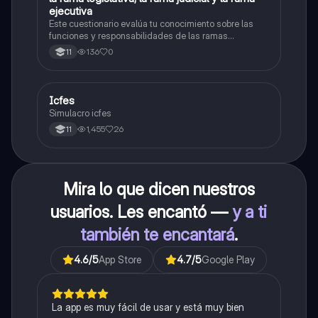
L
ejecutiva
Este cuestionario evalúa tu conocimiento sobre las
funciones y responsabilidades de las ramas
legislativa, judicial y ejecutiva.
136
0
11
Icfes
ICFES: Sociales y Ciudadanas
Simulacro icfes
1,455
26
11
Mira lo que dicen nuestros
usuarios. Les encantó —
y a ti
también te encantará
.
4.6
/5
App Store
4.7
/5
Google Play
La app es muy fácil de usar y está muy bien