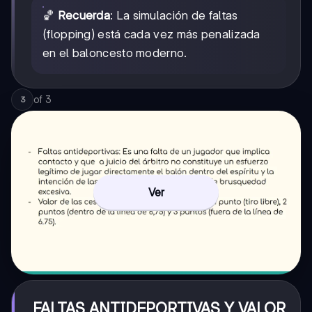
🏀
Recuerda
: La simulación de faltas
(flopping) está cada vez más penalizada
en el baloncesto moderno.
of
3
3
Ver
FALTAS ANTIDEPORTIVAS Y VALOR