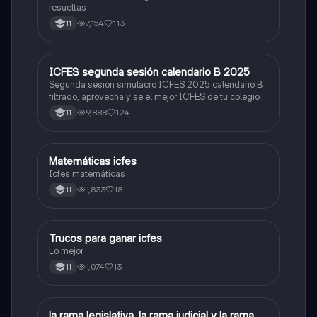
resueltas
7,154
113
11
ICFES segunda sesión calendario B 2025
ICFES: Lectura Crítica
Segunda sesión simulacro ICFES 2025 calendario B
filtrado, aprovecha y se el mejor ICFES de tu colegio y
poder ingresar a universidad, y estudiar aquella
9,888
124
11
carrera con la que tanto sueñas.
Matemáticas icfes
ICFES: Matemáticas
Icfes matemáticas
1,833
18
11
Trucos para ganar icfes
Química
Lo mejor
1,074
13
11
la rama legislativa, la rama judicial y la rama
Sociales/Historia