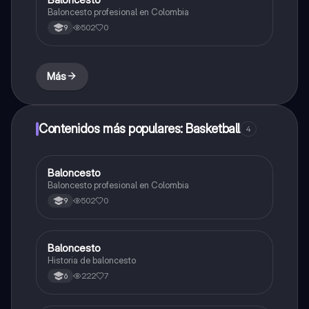
Baloncesto profesional en Colombia
502
0
9
Más
Contenidos más populares: Basketball
4
Baloncesto
Educación Física
Baloncesto profesional en Colombia
502
0
9
Baloncesto
Educación Física
Historia de baloncesto
222
7
6