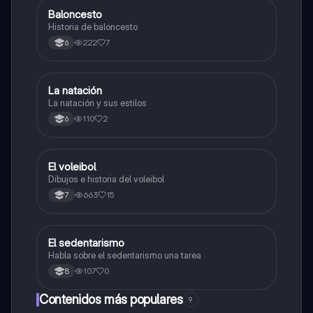
Baloncesto
Educación Física
Historia de baloncesto
222
7
6
La natación
Educación Física
La natación y sus estilos
110
2
6
El voleibol
Educación Física
Dibujos e historia del voleibol
663
15
7
El sedentarismo
Educación Física
Habla sobre el sedentarismo una tarea
107
0
8
Contenidos más populares
9