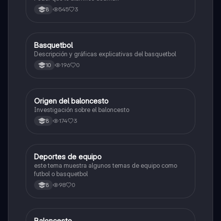
545
3
8
Basquetbol
Educación Física
Descripción y gráficas explicativas del basquetbol
196
0
10
Origen del baloncesto
Educación Física
Investigación sobre el baloncesto
174
3
8
Deportes de equipo
Educación Física
este tema muestra algunos temas de equipo como
futbol o basquetbol
98
0
8
Baloncesto
Educación Física