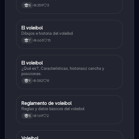
259
3
8
El voleibol
Educación Física
Dibujos e historia del voleibol
663
15
7
El voleibol
Educación Física
¿Qué es?, Características, historiasz cancha y
posiciones.
382
8
9
Reglamento de voleibol
Educación Física
Reglas y datos básicos del voleibol
169
2
8
Voleibol
Educación Física