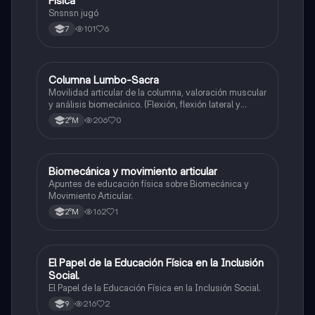
Fisica
Educación Física
Snsnsn jugó
101
6
7
Columna Lumbo-Sacra
Educación Física
Movilidad articular de la columna, valoración muscular
y análisis biomecánico. (Flexión, flexión lateral y
extensión)
206
0
2°M
Biomecánica y movimiento articular
Educación Física
Apuntes de educación física sobre Biomecánica y
Movimiento Articular.
162
1
2°M
El Papel de la Educación Física en la Inclusión
Educación Física
Social.
El Papel de la Educación Física en la Inclusión Social.
216
2
9