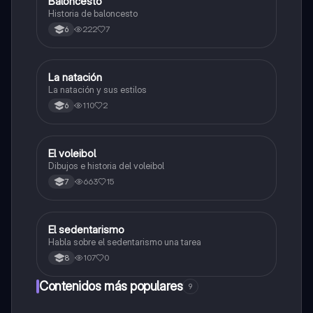
Baloncesto
Educación Física
Historia de baloncesto
222
7
6
La natación
Educación Física
La natación y sus estilos
110
2
6
El voleibol
Educación Física
Dibujos e historia del voleibol
663
15
7
El sedentarismo
Educación Física
Habla sobre el sedentarismo una tarea
107
0
8
Contenidos más populares
9