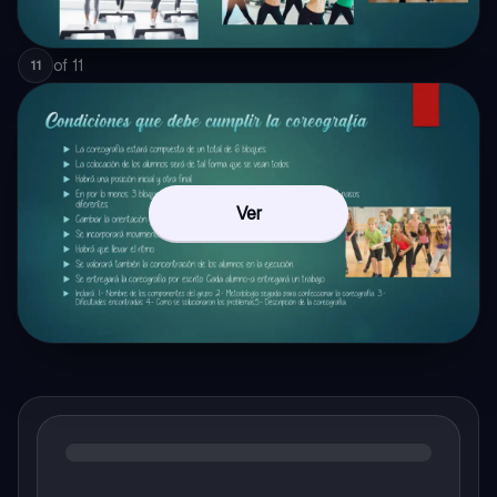
of
11
11
Ver