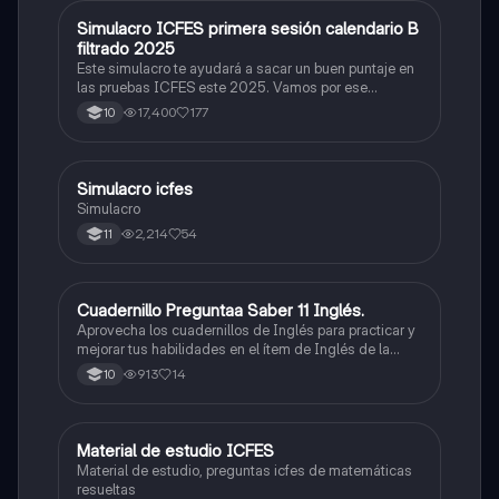
Simulacro ICFES primera sesión calendario B
ICFES: Matemáticas
filtrado 2025
Este simulacro te ayudará a sacar un buen puntaje en
las pruebas ICFES este 2025. Vamos por ese
500/500. Y poder ser admitido en la universidad que
17,400
177
10
quieras, estudiar la carrera que quieres y no la que te
toque. Vamos con toda para sacar un buen puntaje.
Simulacro icfes
ICFES: Lectura Crítica
Simulacro
2,214
54
11
Cuadernillo Preguntaa Saber 11 Inglés.
ICFES: Inglés
Aprovecha los cuadernillos de Inglés para practicar y
mejorar tus habilidades en el ítem de Inglés de la
Prueba Saber 11. 🫡
913
14
10
Material de estudio ICFES
ICFES: Matemáticas
Material de estudio, preguntas icfes de matemáticas
resueltas