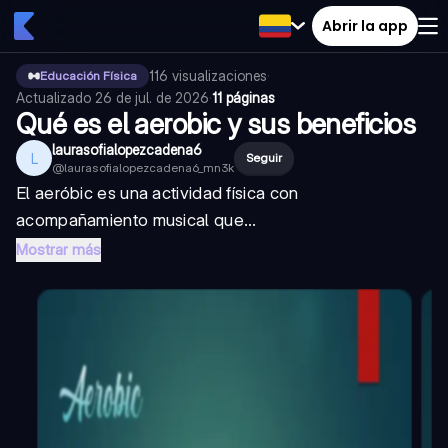
Abrir la app
116
visualizaciones
·
Educación Física
Actualizado
26 de jul. de 2026
·
11 páginas
Qué es el aerobic y sus beneficios
laurasofialopezcadena6
L
Seguir
@
laurasofialopezcadena6_mn3k
El aeróbic es una actividad física con
acompañamiento musical que...
Mostrar más