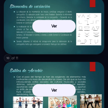
Ver
of
11
10
Ver