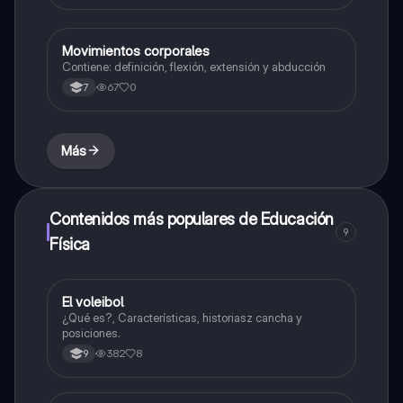
Movimientos corporales
Educación Física
Contiene: definición, flexión, extensión y abducción
67
0
7
Más
Contenidos más populares de Educación
9
Física
El voleibol
Educación Física
¿Qué es?, Características, historiasz cancha y
posiciones.
382
8
9