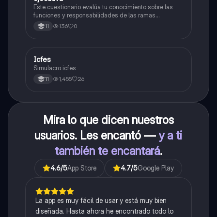
Este cuestionario evalúa tu conocimiento sobre las
funciones y responsabilidades de las ramas
legislativa, judicial y ejecutiva.
136
0
11
Icfes
ICFES: Sociales y Ciudadanas
Simulacro icfes
1,455
26
11
Mira lo que dicen nuestros
usuarios. Les encantó —
y a ti
también te encantará
.
4.6
/5
App Store
4.7
/5
Google Play
La app es muy fácil de usar y está muy bien
diseñada. Hasta ahora he encontrado todo lo