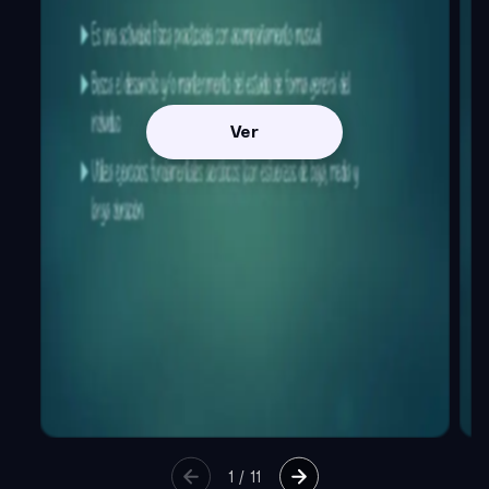
Ver
1
/
11