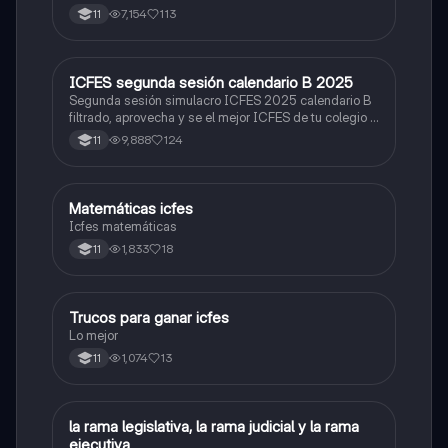
7,154
113
11
ICFES segunda sesión calendario B 2025
ICFES: Lectura Crítica
Segunda sesión simulacro ICFES 2025 calendario B
filtrado, aprovecha y se el mejor ICFES de tu colegio y
poder ingresar a universidad, y estudiar aquella
9,888
124
11
carrera con la que tanto sueñas.
Matemáticas icfes
ICFES: Matemáticas
Icfes matemáticas
1,833
18
11
Trucos para ganar icfes
Química
Lo mejor
1,074
13
11
L
la rama legislativa, la rama judicial y la rama
Sociales/Historia
ejecutiva