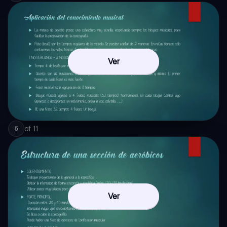
Ver
of
11
5
Ver