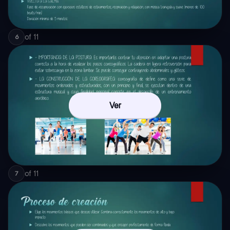
of
11
6
Ver
of
11
7