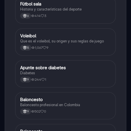
Fútbol sala
Sociales/Historia
Historia y características del deporte
414
3
6
Voleibol
Educación Física
Que es el voleibol, su origen y sus reglas de juego
1,067
9
8
Apunte sobre diabetes
Educación Física
Diabetes
244
1
9
Baloncesto
Educación Física
Baloncesto profesional en Colombia
502
0
9