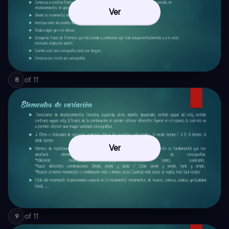
Ver
of
11
8
Ver
of
11
9