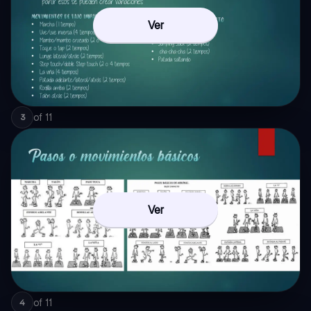
Ver
of
11
3
Ver
of
11
4