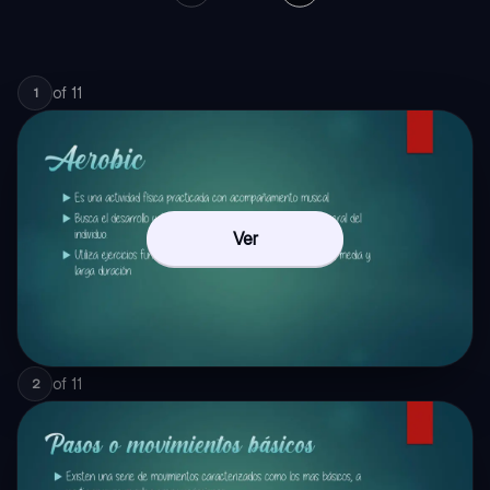
of
11
1
Ver
of
11
2