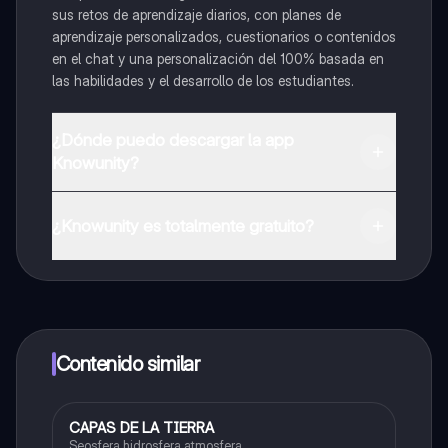
sus retos de aprendizaje diarios, con planes de
aprendizaje personalizados, cuestionarios o contenidos
en el chat y una personalización del 100% basada en
las habilidades y el desarrollo de los estudiantes.
¿Dónde puedo descargar la app
Knowunity?
Puedes descargar la app en Google Play Store y Apple
App Store.
¿Knowunity es totalmente gratuito?
¡Sí lo es! Tienes acceso totalmente gratuito a todo el
contenido de la app, puedes chatear con otros
alumnos y recibir ayuda inmeditamente. Puedes ganar
dinero utilizando la aplicación, que te permitirá acceder
a determinadas funciones.
Contenido similar
CAPAS DE LA TIERRA
Biologia
Seosfera,hidrosfera,atmosfera