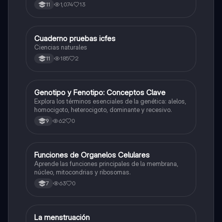
1,074
13
11
Cuaderno pruebas icfes
Biologia
Ciencias naturales
185
2
11
G
Genotipo y Fenotipo: Conceptos Clave
Biologia
Explora los términos esenciales de la genética: alelos,
homocigoto, heterocigoto, dominante y recesivo.
62
0
9
F
Funciones de Organelos Celulares
Biologia
Aprende las funciones principales de la membrana,
núcleo, mitocondrias y ribosomas.
63
0
7
La menstruación
Biologia