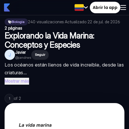
Abrir la app
240
visualizaciones
·
Actualizado
22 de jul. de 2026
·
Biologia
2 páginas
Explorando la Vida Marina:
Conceptos y Especies
Javier
J
Seguir
@
jandrws
Los océanos están llenos de vida increíble, desde las
criaturas...
Mostrar más
of
2
1