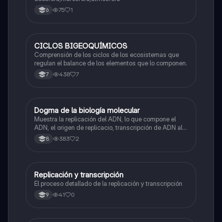
75
1
6
CICLOS BIGEOQUÍMICOS
Biologia
Comprensión de los ciclos de los ecosistemas que
regulan el balance de los elementos que lo componen.
438
7
7
Dogma de la biología molecular
Biologia
Muestra la replicación del ADN, lo que compone el
ADN, el origen de replicacio, transcripción de ADN al
ARN y traducción de ARN a proteína.
383
2
8
Replicación y transcripción
Biologia
El proceso detallado de la replicación y transcripción
41
0
9