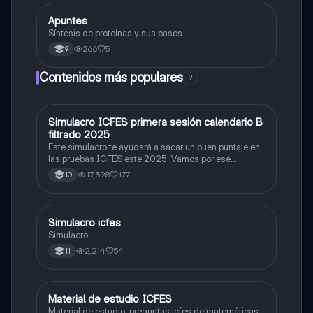
Apuntes
Biologia
Síntesis de proteínas y sus pasos
266
5
9
Contenidos más populares
9
Simulacro ICFES primera sesión calendario B
ICFES: Matemáticas
filtrado 2025
Este simulacro te ayudará a sacar un buen puntaje en
las pruebas ICFES este 2025. Vamos por ese
500/500. Y poder ser admitido en la universidad que
17,398
177
10
quieras, estudiar la carrera que quieres y no la que te
toque. Vamos con toda para sacar un buen puntaje.
Simulacro icfes
ICFES: Lectura Crítica
Simulacro
2,214
54
11
Material de estudio ICFES
ICFES: Matemáticas
Material de estudio, preguntas icfes de matemáticas