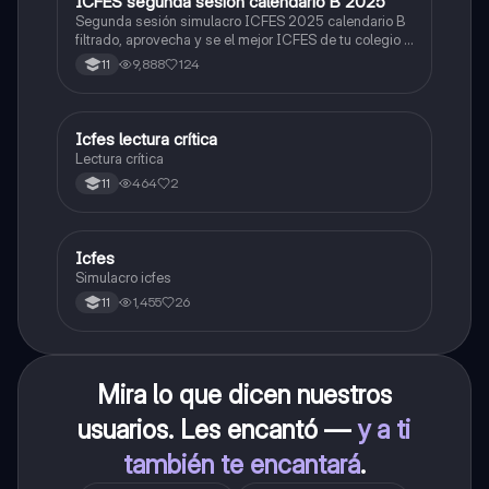
ICFES segunda sesión calendario B 2025
ICFES: Lectura Crítica
Segunda sesión simulacro ICFES 2025 calendario B
filtrado, aprovecha y se el mejor ICFES de tu colegio y
poder ingresar a universidad, y estudiar aquella
9,888
124
11
carrera con la que tanto sueñas.
Icfes lectura crítica
Lengua Castellana
Lectura crítica
464
2
11
Icfes
ICFES: Sociales y Ciudadanas
Simulacro icfes
1,455
26
11
Mira lo que dicen nuestros
usuarios. Les encantó —
y a ti
también te encantará
.