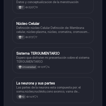
Datos y conceptualizacion de la menstruación
320
9
7
Núcleo Celular
Biologia
Definición núcleo Celular Definición de: Membrana
celular, núcleo plasma, núcleo, cromatina, cromosoma
Interfase Fases de la interfase
372
7
7
Sistema TERGUMENTARIO
Biologia
Espero que disfruten mi presentación sobre el sistema
TERGUMENTARIO
169
4
Universidad
La neurona y sus partes
Biologia
Las partes de la neurona esta compuesta por; el
soma,núcleo,nucléolo,cono axonico, vaina de
mielina,celula schwan,núcleo de schwann,nódulo de
149
1
10
Ranvier,terminal axonico Arborizacion terminal, botón
sinaptico,dentristas y sustancia de Nissi.