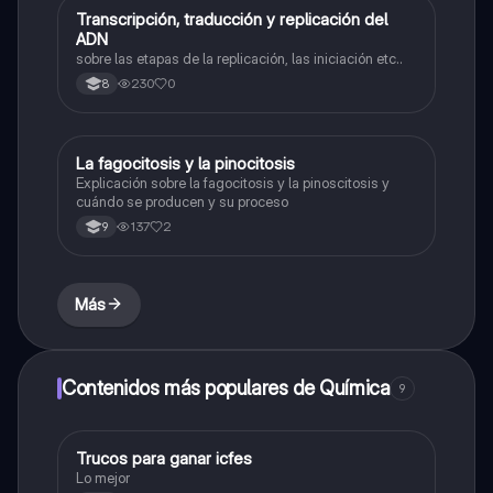
Transcripción, traducción y replicación del
Biologia
ADN
sobre las etapas de la replicación, las iniciación etc..
230
0
8
La fagocitosis y la pinocitosis
Biologia
Explicación sobre la fagocitosis y la pinoscitosis y
cuándo se producen y su proceso
137
2
9
Más
Contenidos más populares de Química
9
Trucos para ganar icfes
Química
Lo mejor