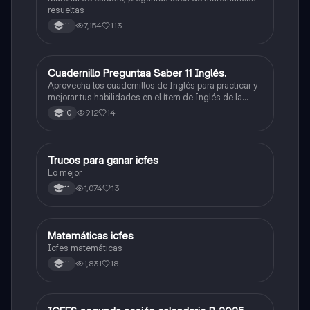
resueltas
7,154
113
11
Cuadernillo Preguntaa Saber 11 Inglés.
ICFES: Inglés
Aprovecha los cuadernillos de Inglés para practicar y
mejorar tus habilidades en el ítem de Inglés de la
Prueba Saber 11. 🫡
912
14
10
Trucos para ganar icfes
Química
Lo mejor
1,074
13
11
Matemáticas icfes
ICFES: Matemáticas
Icfes matemáticas
1,831
18
11