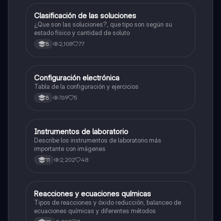
Clasificación de las soluciones
Química
¿Que son las soluciones?, que tipo son según su
estado físico y cantidad de soluto
2,108
77
8
Configuración electrónica
Química
Tabla de la configuración y ejercicios
769
5
8
Instrumentos de laboratorio
Química
Describe los instrumentos de laboratorio más
importante con imágenes
2,202
48
11
Reacciones y ecuaciones químicas
Química
Tipos de reacciones y óxido reducción, balanceo de
ecuaciones químicas y diferentes métodos