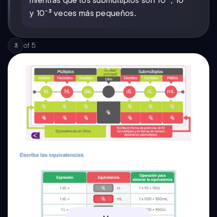
y 10⁻³ veces más pequeños.
of
5
3