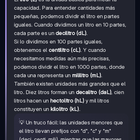
capacidad. Para entender cantidades más
pequeñas, podemos dividir el litro en partes
iguales. Cuando dividimos un litro en 10 partes,
cada parte es un
decilitro (dL)
.
Si lo dividimos en 100 partes iguales,
obtenemos el
centilitro (cL)
. Y cuando
necesitamos medidas aún más precisas,
podemos dividir el litro en 1000 partes, donde
cada una representa un
mililitro (mL)
.
También existen unidades más grandes que el
litro. Diez litros forman un
decalitro (daL)
, cien
litros hacen un
hectolitro (hL)
y mil litros
constituyen un
kilolitro (kL)
.
💡 Un truco fácil: las unidades menores que
el litro llevan prefijos con "d", "c" y "m"
(deci, centi, mili), mientras que las mayores