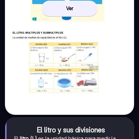
Ver
El litro y sus divisiones
El
litro (L)
es la unidad básica para medir la