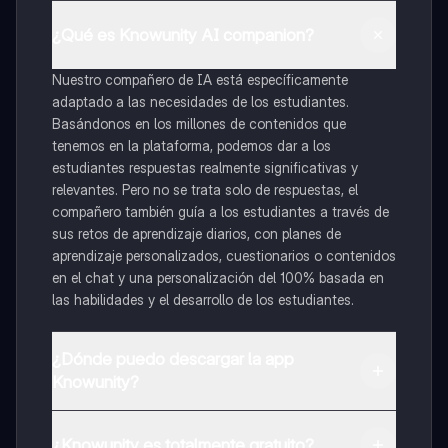
¿Qué es Knowunity AI companion?
Nuestro compañero de IA está específicamente
adaptado a las necesidades de los estudiantes.
Basándonos en los millones de contenidos que
tenemos en la plataforma, podemos dar a los
estudiantes respuestas realmente significativas y
relevantes. Pero no se trata solo de respuestas, el
compañero también guía a los estudiantes a través de
sus retos de aprendizaje diarios, con planes de
aprendizaje personalizados, cuestionarios o contenidos
en el chat y una personalización del 100% basada en
las habilidades y el desarrollo de los estudiantes.
¿Dónde puedo descargar la app
Knowunity?
Puedes descargar la app en Google Play Store y Apple
App Store.
¿Knowunity es totalmente gratuito?