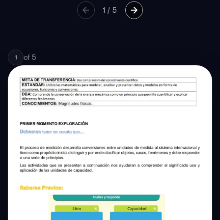
1
/
5
of
5
1