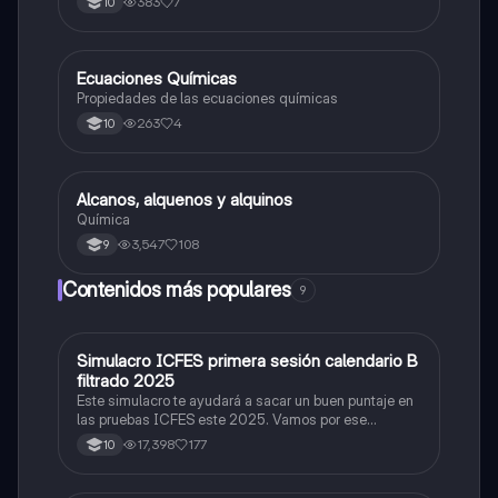
383
7
10
Ecuaciones Químicas
Química
Propiedades de las ecuaciones químicas
263
4
10
Alcanos, alquenos y alquinos
Química
Química
3,547
108
9
Contenidos más populares
9
Simulacro ICFES primera sesión calendario B
ICFES: Matemáticas
filtrado 2025
Este simulacro te ayudará a sacar un buen puntaje en
las pruebas ICFES este 2025. Vamos por ese
500/500. Y poder ser admitido en la universidad que
17,398
177
10
quieras, estudiar la carrera que quieres y no la que te
toque. Vamos con toda para sacar un buen puntaje.