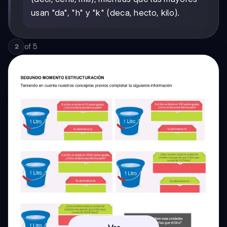
usan "da", "h" y "k" (deca, hecto, kilo).
of
5
2