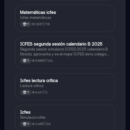
Matemáticas icfes
ICFES: Matemáticas
Icfes matemáticas
1,831
18
11
ICFES segunda sesión calendario B 2025
ICFES: Lectura Crítica
Segunda sesión simulacro ICFES 2025 calendario B
filtrado, aprovecha y se el mejor ICFES de tu colegio y
poder ingresar a universidad, y estudiar aquella
9,888
124
11
carrera con la que tanto sueñas.
Icfes lectura crítica
Lengua Castellana
Lectura crítica
464
2
11
Icfes
ICFES: Sociales y Ciudadanas
Simulacro icfes
1,455
26
11