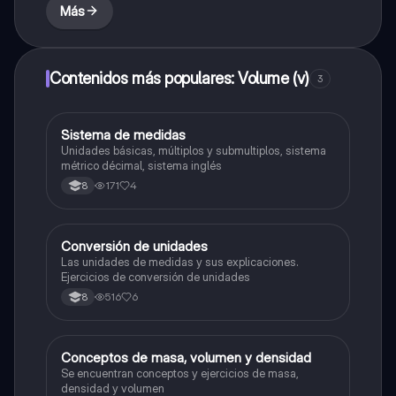
Más
Contenidos más populares: Volume (v)
3
Sistema de medidas
Química
Unidades básicas, múltiplos y submultiplos, sistema
métrico décimal, sistema inglés
171
4
8
Conversión de unidades
Química
Las unidades de medidas y sus explicaciones.
Ejercicios de conversión de unidades
516
6
8
Conceptos de masa, volumen y densidad
Química
Se encuentran conceptos y ejercicios de masa,
densidad y volumen