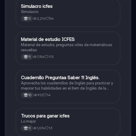
Simulacro icfes
ICFES: Lectura Crítica
Simulacro
2,214
54
11
Material de estudio ICFES
ICFES: Matemáticas
Material de estudio, preguntas icfes de matemáticas
resueltas
7,154
113
11
Cuadernillo Preguntaa Saber 11 Inglés.
ICFES: Inglés
Aprovecha los cuadernillos de Inglés para practicar y
mejorar tus habilidades en el ítem de Inglés de la
Prueba Saber 11. 🫡
912
14
10
Trucos para ganar icfes
Química
Lo mejor
1,074
13
11