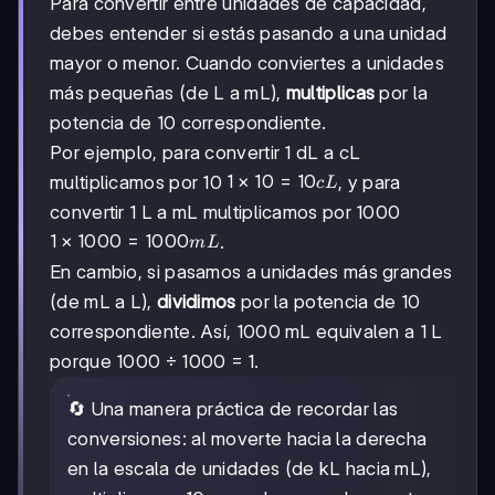
Para convertir entre unidades de capacidad,
debes entender si estás pasando a una unidad
mayor o menor. Cuando conviertes a unidades
más pequeñas (de L a mL),
multiplicas
por la
potencia de 10 correspondiente.
Por ejemplo, para convertir 1 dL a cL
1
1
×
10
=
10
multiplicamos por 10
, y para
c
L
×
convertir 1 L a mL multiplicamos por 1000
10
1 ×
1
×
1000
=
1000
.
m
L
=
1000
10
En cambio, si pasamos a unidades más grandes
=
cL
(de mL a L),
dividimos
por la potencia de 10
1000
mL
correspondiente. Así, 1000 mL equivalen a 1 L
porque 1000 ÷ 1000 = 1.
🔄 Una manera práctica de recordar las
conversiones: al moverte hacia la derecha
en la escala de unidades (de kL hacia mL),