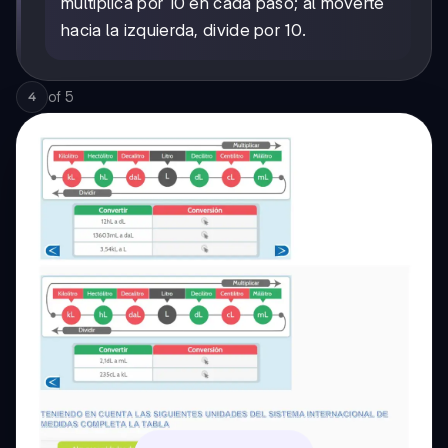
multiplica por 10 en cada paso; al moverte
hacia la izquierda, divide por 10.
of
5
4