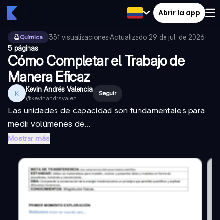
Abrir la app
351
visualizaciones
·
Actualizado
29 de jul. de 2026
·
Química
5 páginas
Cómo Completar el Trabajo de
Manera Eficaz
Kevin Andrés Valencia
K
Seguir
@
kevinandrsvalen
Las unidades de capacidad son fundamentales para
medir volúmenes de...
Mostrar más