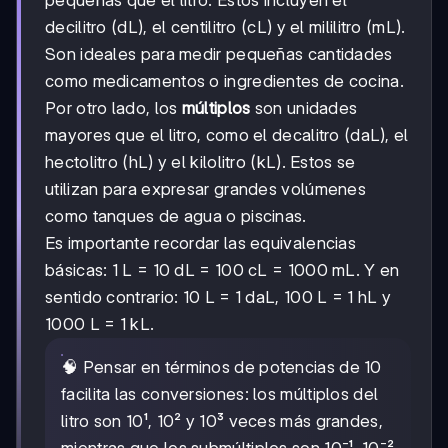
decilitro (dL), el centilitro (cL) y el mililitro (mL).
Son ideales para medir pequeñas cantidades
como medicamentos o ingredientes de cocina.
Por otro lado, los
múltiplos
son unidades
mayores que el litro, como el decalitro (daL), el
hectolitro (hL) y el kilolitro (kL). Estos se
utilizan para expresar grandes volúmenes
como tanques de agua o piscinas.
Es importante recordar las equivalencias
básicas: 1 L = 10 dL = 100 cL = 1000 mL. Y en
sentido contrario: 10 L = 1 daL, 100 L = 1 hL y
1000 L = 1 kL.
🧠 Pensar en términos de potencias de 10
facilita las conversiones: los múltiplos del
litro son 10¹, 10² y 10³ veces más grandes,
mientras que los submúltiplos son 10⁻¹, 10⁻²