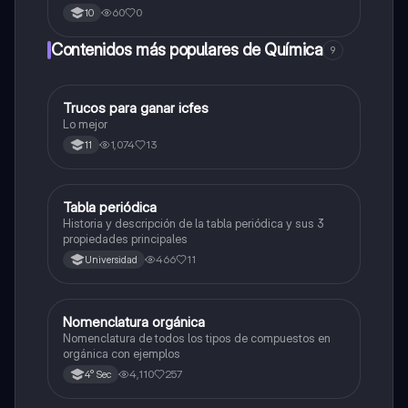
60
0
10
Contenidos más populares de Química
9
Trucos para ganar icfes
Química
Lo mejor
1,074
13
11
Tabla periódica
Química
Historia y descripción de la tabla periódica y sus 3
propiedades principales
466
11
Universidad
Nomenclatura orgánica
Química
Nomenclatura de todos los tipos de compuestos en
orgánica con ejemplos
4,110
257
4° Sec