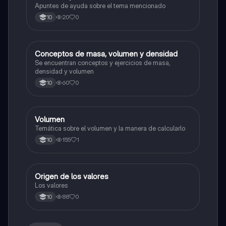
Apuntes de ayuda sobre el tema mencionado
20
0
10
Conceptos de masa, volumen y densidad
Química
Se encuentran conceptos y ejercicios de masa,
densidad y volumen
60
0
10
Volumen
Química
Temática sobre el volumen y la manera de calcularlo
155
1
10
Origen de los valores
Química
Los valores
88
0
10