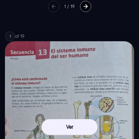
1
/
19
of
19
1
Ver