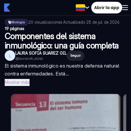
Abrir la app
20
visualizaciones
·
Actualizado
25 de jul. de 2026
·
Biologia
19 páginas
Componentes del sistema
inmunológico: una guía completa
LAURA SOFIA SUAREZ GIL
L
Seguir
@
laurasofi_stzqh
El sistema inmunológico es nuestra defensa natural
contra enfermedades. Está...
Mostrar más