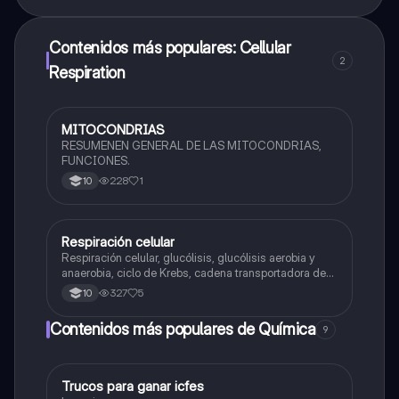
Contenidos más populares: Cellular
2
Respiration
MITOCONDRIAS
Química
RESUMENEN GENERAL DE LAS MITOCONDRIAS,
FUNCIONES.
228
1
10
Respiración celular
Biologia
Respiración celular, glucólisis, glucólisis aerobia y
anaerobia, ciclo de Krebs, cadena transportadora de
electrones
327
5
10
Contenidos más populares de Química
9
Trucos para ganar icfes
Química