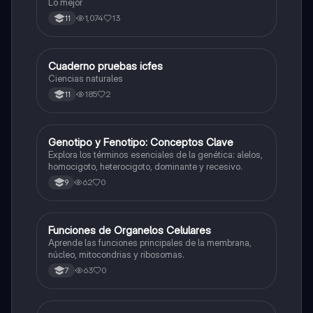
Lo mejor
1,074
13
11
Cuaderno pruebas icfes
Biologia
Ciencias naturales
185
2
11
G
Genotipo y Fenotipo: Conceptos Clave
Biologia
Explora los términos esenciales de la genética: alelos,
homocigoto, heterocigoto, dominante y recesivo.
62
0
9
F
Funciones de Organelos Celulares
Biologia
Aprende las funciones principales de la membrana,
núcleo, mitocondrias y ribosomas.
63
0
7