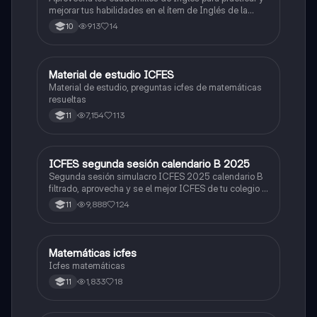
mejorar tus habilidades en el ítem de Inglés de la
Prueba Saber 11. 🫡
913
14
10
Material de estudio ICFES
ICFES: Matemáticas
Material de estudio, preguntas icfes de matemáticas
resueltas
7,154
113
11
ICFES segunda sesión calendario B 2025
ICFES: Lectura Crítica
Segunda sesión simulacro ICFES 2025 calendario B
filtrado, aprovecha y se el mejor ICFES de tu colegio y
poder ingresar a universidad, y estudiar aquella
9,888
124
11
carrera con la que tanto sueñas.
Matemáticas icfes
ICFES: Matemáticas
Icfes matemáticas
1,833
18
11