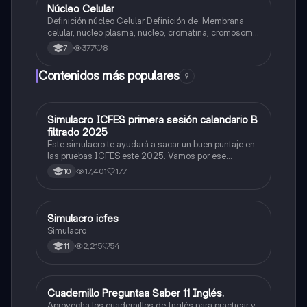
Núcleo Celular
Biologia
Definición núcleo Celular Definición de: Membrana
celular, núcleo plasma, núcleo, cromatina, cromosoma
Interfase Fases de la interfase
377
8
7
Contenidos más populares
9
Simulacro ICFES primera sesión calendario B
ICFES: Matemáticas
filtrado 2025
Este simulacro te ayudará a sacar un buen puntaje en
las pruebas ICFES este 2025. Vamos por ese
500/500. Y poder ser admitido en la universidad que
17,401
177
10
quieras, estudiar la carrera que quieres y no la que te
toque. Vamos con toda para sacar un buen puntaje.
Simulacro icfes
ICFES: Lectura Crítica
Simulacro
2,215
54
11
Cuadernillo Preguntaa Saber 11 Inglés.
ICFES: Inglés
Aprovecha los cuadernillos de Inglés para practicar y