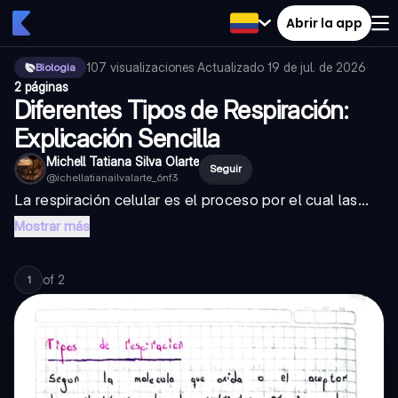
Abrir la app
107
visualizaciones
·
Actualizado
19 de jul. de 2026
·
Biologia
2 páginas
Diferentes Tipos de Respiración:
Explicación Sencilla
Michell Tatiana Silva Olarte
Seguir
@
ichellatianailvalarte_6nf3
La respiración celular es el proceso por el cual las...
Mostrar más
of
2
1