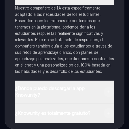
Nuestro compañero de IA está específicamente
adaptado a las necesidades de los estudiantes.
Basándonos en los millones de contenidos que
tenemos en la plataforma, podemos dar a los
estudiantes respuestas realmente significativas y
relevantes. Pero no se trata solo de respuestas, el
compañero también guía a los estudiantes a través de
sus retos de aprendizaje diarios, con planes de
aprendizaje personalizados, cuestionarios o contenidos
en el chat y una personalización del 100% basada en
las habilidades y el desarrollo de los estudiantes.
¿Dónde puedo descargar la app
Knowunity?
Puedes descargar la app en Google Play Store y Apple
App Store.
¿Knowunity es totalmente gratuito?
¡Sí lo es! Tienes acceso totalmente gratuito a todo el