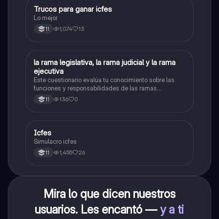
Trucos para ganar icfes
Química
Lo mejor
1,074
13
11
L
la rama legislativa, la rama judicial y la rama
Sociales/Historia
ejecutiva
Este cuestionario evalúa tu conocimiento sobre las
funciones y responsabilidades de las ramas
legislativa, judicial y ejecutiva.
136
0
11
Icfes
ICFES: Sociales y Ciudadanas
Simulacro icfes
1,455
26
11
Mira lo que dicen nuestros
usuarios. Les encantó —
y a ti