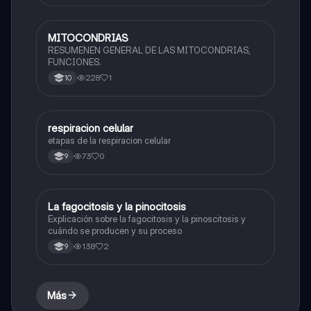
MITOCONDRIAS
Química
RESUMENEN GENERAL DE LAS MITOCONDRIAS,
FUNCIONES.
228
1
10
respiracion celular
Biologia
etapas de la respiracion celular
73
0
9
La fagocitosis y la pinocitosis
Biologia
Explicación sobre la fagocitosis y la pinoscitosis y
cuándo se producen y su proceso
138
2
9
Más