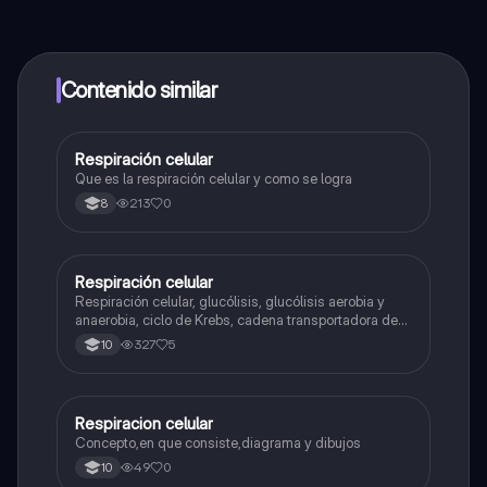
contenido de la app, puedes chatear con otros
alumnos y recibir ayuda inmeditamente. Puedes ganar
dinero utilizando la aplicación, que te permitirá acceder
a determinadas funciones.
Contenido similar
Respiración celular
Biologia
Que es la respiración celular y como se logra
213
0
8
Respiración celular
Biologia
Respiración celular, glucólisis, glucólisis aerobia y
anaerobia, ciclo de Krebs, cadena transportadora de
electrones
327
5
10
Respiracion celular
Biologia
Concepto,en que consiste,diagrama y dibujos
49
0
10