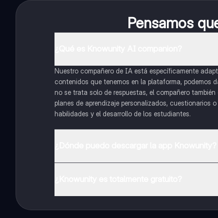
Pensamos que 
¿Qué es Knowunity AI companion?
Nuestro compañero de IA está específicamente adapta
contenidos que tenemos en la plataforma, podemos dar 
no se trata solo de respuestas, el compañero también g
planes de aprendizaje personalizados, cuestionarios 
habilidades y el desarrollo de los estudiantes.
¿Dónde puedo descargar la app Knowunity?
Puedes descargar la app en Google Play Store y Apple
¿Knowunity es totalmente gratuito?
¡Sí lo es! Tienes acceso totalmente gratuito a todo e
inmeditamente. Puedes ganar dinero utilizando la apli