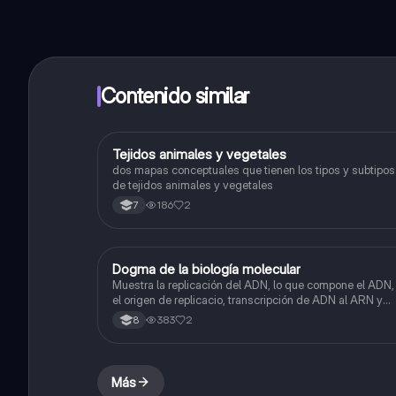
Contenido similar
Tejidos animales y vegetales
Biologia
dos mapas conceptuales que tienen los tipos y subtipos
de tejidos animales y vegetales
186
2
7
Dogma de la biología molecular
Biologia
Muestra la replicación del ADN, lo que compone el ADN,
el origen de replicacio, transcripción de ADN al ARN y
traducción de ARN a proteína.
383
2
8
Más