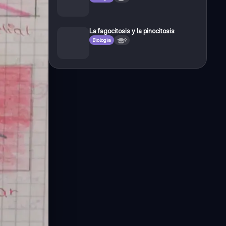
La fagocitosis y la pinocitosis
Biologia
9