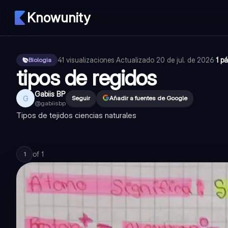
Knowunity
41
visualizaciones
·
Actualizado
20 de jul. de 2026
·
1 p
Biologia
tipos de regidos
Gabiis BP
G
Seguir
Añadir a fuentes de Google
@
gabiisbp
Tipos de tejidos ciencias naturales
of
1
1