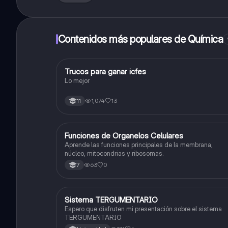
Contenidos más populares de Química
Trucos para ganar icfes
Química
Lo mejor
1,074
13
11
F
Funciones de Organelos Celulares
Biologia
Aprende las funciones principales de la membrana,
núcleo, mitocondrias y ribosomas.
63
0
7
Sistema TERGUMENTARIO
Biologia
Espero que disfruten mi presentación sobre el sistema
TERGUMENTARIO