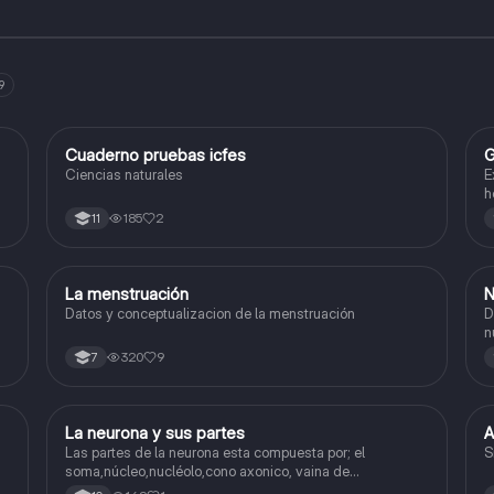
9
Cuaderno pruebas icfes
G
Biologia
Ciencias naturales
E
h
185
2
11
La menstruación
N
Biologia
Datos y conceptualizacion de la menstruación
Def
n
F
320
9
7
La neurona y sus partes
A
Biologia
Las partes de la neurona esta compuesta por; el
S
soma,núcleo,nucléolo,cono axonico, vaina de
mielina,celula schwan,núcleo de schwann,nódulo de