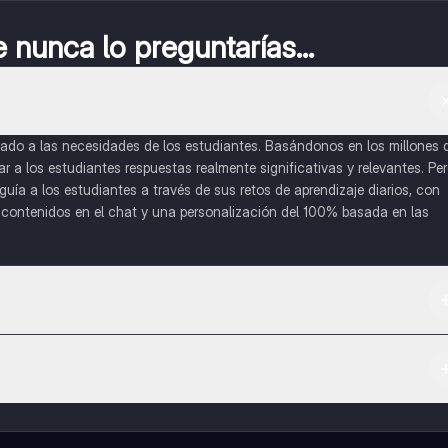
nunca lo preguntarías...
do a las necesidades de los estudiantes. Basándonos en los millones 
a los estudiantes respuestas realmente significativas y relevantes. Pe
uía a los estudiantes a través de sus retos de aprendizaje diarios, con
o contenidos en el chat y una personalización del 100% basada en las
 App Store.
l contenido de la app, puedes chatear con otros alumnos y recibir ayuda
cación, que te permitirá acceder a determinadas funciones.