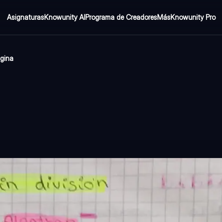
Asignaturas
Knowunity AI
Programa de Creadores
Más
Knowunity Pro
ágina