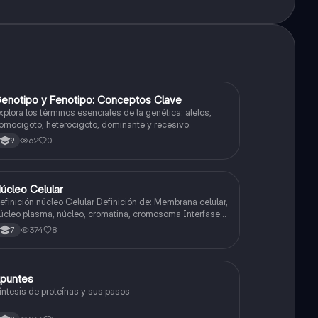
G
enotipo y Fenotipo: Conceptos Clave
Biologia
xplora los términos esenciales de la genética: alelos,
omocigoto, heterocigoto, dominante y recesivo.
62
0
9
N
úcleo Celular
Biologia
inición núcleo Celular Definición de: Membrana celular,
úcleo plasma, núcleo, cromatina, cromosoma Interfase
ases de la interfase
374
8
7
puntes
Biologia
íntesis de proteínas y sus pasos