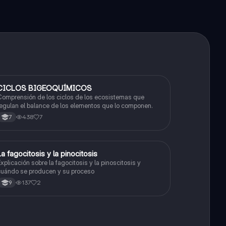
CICLOS BIGEOQUÍMICOS
Biologia
omprensión de los ciclos de los ecosistemas que
egulan el balance de los elementos que lo componen.
438
7
7
La fagocitosis y la pinocitosis
Biologia
xplicación sobre la fagocitosis y la pinoscitosis y
uándo se producen y su proceso
137
2
9