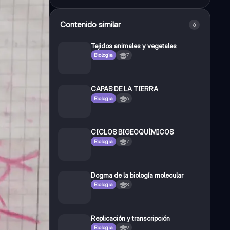
Contenido similar
6
Tejidos animales y vegetales
Biologia
7
CAPAS DE LA TIERRA
Biologia
6
CICLOS BIGEOQUÍMICOS
Biologia
7
Dogma de la biología molecular
Biologia
8
Replicación y transcripción
Biologia
9