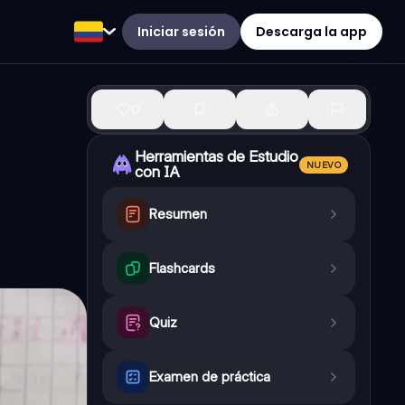
Iniciar sesión
Descarga la app
0
Herramientas de Estudio
NUEVO
con IA
Resumen
Flashcards
Quiz
Examen de práctica