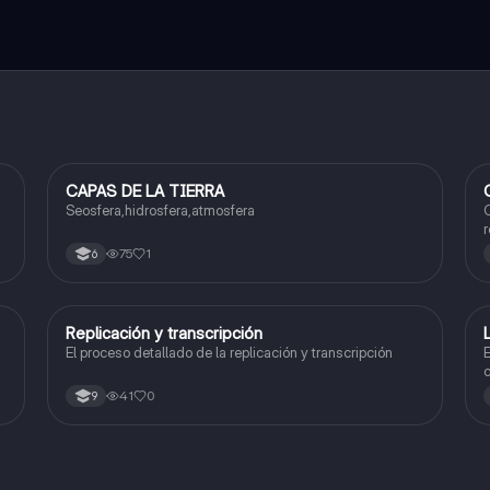
CAPAS DE LA TIERRA
Biologia
Seosfera,hidrosfera,atmosfera
C
r
75
1
6
Replicación y transcripción
Biologia
El proceso detallado de la replicación y transcripción
E
c
41
0
9