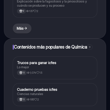
Explicación sobre la fagocitosis y la pinoscitosis y
cuándo se producen y su proceso
137
2
9
Más
Contenidos más populares de Química
9
Trucos para ganar icfes
Química
Lo mejor
1,074
13
11
Cuaderno pruebas icfes
Biologia
Ciencias naturales
185
2
11