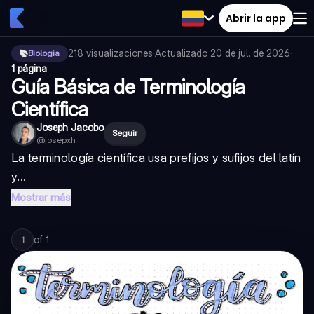
Abrir la app
218
visualizaciones
·
Actualizado
20 de jul. de 2026
·
Biologia
1 página
Guía Básica de Terminología
Científica
Joseph Jacobo
Seguir
@
josepxh
La terminología científica usa prefijos y sufijos del latín
y...
Mostrar más
of
1
1