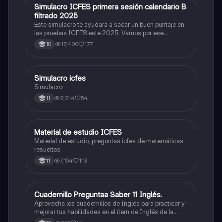
Simulacro ICFES primera sesión calendario B
ICFES: Matemáticas
filtrado 2025
Este simulacro te ayudará a sacar un buen puntaje en
las pruebas ICFES este 2025. Vamos por ese
500/500. Y poder ser admitido en la universidad que
17,400
177
10
quieras, estudiar la carrera que quieres y no la que te
toque. Vamos con toda para sacar un buen puntaje.
Simulacro icfes
ICFES: Lectura Crítica
Simulacro
2,214
54
11
Material de estudio ICFES
ICFES: Matemáticas
Material de estudio, preguntas icfes de matemáticas
resueltas
7,154
113
11
Cuadernillo Preguntaa Saber 11 Inglés.
ICFES: Inglés
Aprovecha los cuadernillos de Inglés para practicar y
mejorar tus habilidades en el ítem de Inglés de la
Prueba Saber 11. 🫡