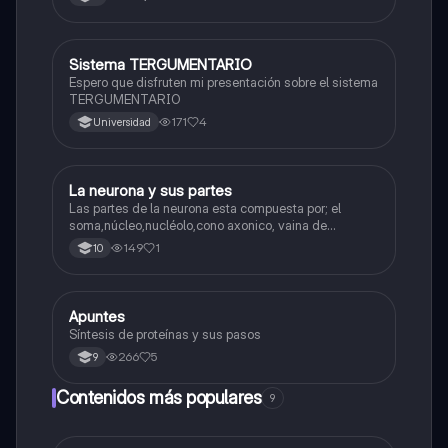
Sistema TERGUMENTARIO
Biologia
Espero que disfruten mi presentación sobre el sistema
TERGUMENTARIO
171
4
Universidad
La neurona y sus partes
Biologia
Las partes de la neurona esta compuesta por; el
soma,núcleo,nucléolo,cono axonico, vaina de
mielina,celula schwan,núcleo de schwann,nódulo de
149
1
10
Ranvier,terminal axonico Arborizacion terminal, botón
sinaptico,dentristas y sustancia de Nissi.
Apuntes
Biologia
Síntesis de proteínas y sus pasos
266
5
9
Contenidos más populares
9