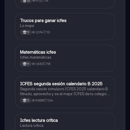
912
14
10
Trucos para ganar icfes
Química
Lo mejor
1,074
13
11
Matemáticas icfes
ICFES: Matemáticas
Icfes matemáticas
1,832
18
11
ICFES segunda sesión calendario B 2025
ICFES: Lectura Crítica
Segunda sesión simulacro ICFES 2025 calendario B
filtrado, aprovecha y se el mejor ICFES de tu colegio y
poder ingresar a universidad, y estudiar aquella
9,888
124
11
carrera con la que tanto sueñas.
Icfes lectura crítica
Lengua Castellana
Lectura crítica