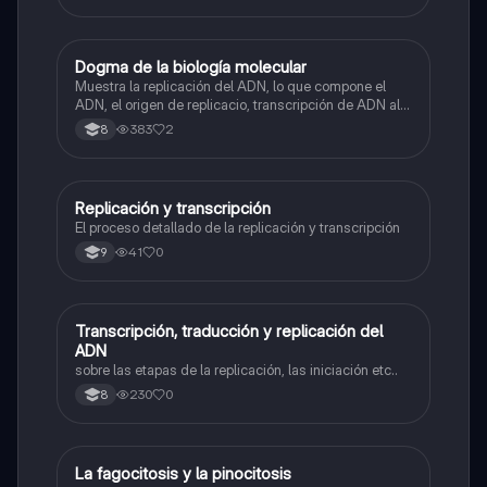
Dogma de la biología molecular
Biologia
Muestra la replicación del ADN, lo que compone el
ADN, el origen de replicacio, transcripción de ADN al
ARN y traducción de ARN a proteína.
383
2
8
Replicación y transcripción
Biologia
El proceso detallado de la replicación y transcripción
41
0
9
Transcripción, traducción y replicación del
Biologia
ADN
sobre las etapas de la replicación, las iniciación etc..
230
0
8
La fagocitosis y la pinocitosis
Biologia