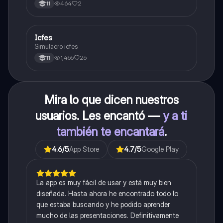
464
2
11
Icfes
ICFES: Sociales y Ciudadanas
Simulacro icfes
1,455
26
11
Mira lo que dicen nuestros
usuarios. Les encantó —
y a ti
también te encantará
.
4.6
/5
App Store
4.7
/5
Google Play
La app es muy fácil de usar y está muy bien
diseñada. Hasta ahora he encontrado todo lo
que estaba buscando y he podido aprender
mucho de las presentaciones. Definitivamente