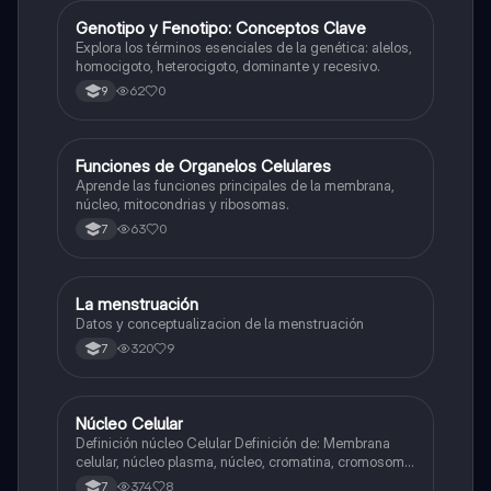
G
Genotipo y Fenotipo: Conceptos Clave
Biologia
Explora los términos esenciales de la genética: alelos,
homocigoto, heterocigoto, dominante y recesivo.
62
0
9
F
Funciones de Organelos Celulares
Biologia
Aprende las funciones principales de la membrana,
núcleo, mitocondrias y ribosomas.
63
0
7
La menstruación
Biologia
Datos y conceptualizacion de la menstruación
320
9
7
N
Núcleo Celular
Biologia
Definición núcleo Celular Definición de: Membrana
celular, núcleo plasma, núcleo, cromatina, cromosoma
Interfase Fases de la interfase
374
8
7