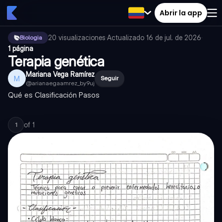
Abrir la app
20
visualizaciones
·
Actualizado
16 de jul. de 2026
·
Biologia
1 página
Terapia genética
Mariana Vega Ramírez
M
Seguir
@
arianaegaamrez_by9uj
Qué es Clasificación Pasos
of
1
1