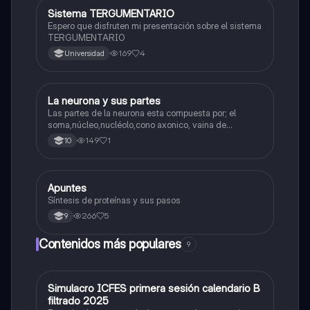
Sistema TERGUMENTARIO
Biologia
Espero que disfruten mi presentación sobre el sistema
TERGUMENTARIO
169
4
Universidad
La neurona y sus partes
Biologia
Las partes de la neurona esta compuesta por; el
soma,núcleo,nucléolo,cono axonico, vaina de
mielina,celula schwan,núcleo de schwann,nódulo de
149
1
10
Ranvier,terminal axonico Arborizacion terminal, botón
sinaptico,dentristas y sustancia de Nissi.
Apuntes
Biologia
Síntesis de proteínas y sus pasos
266
5
9
Contenidos más populares
9
Simulacro ICFES primera sesión calendario B
ICFES: Matemáticas
filtrado 2025