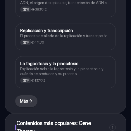
ADN, el origen de replicacio, transcripción de ADN al
ARN y traducción de ARN a proteína.
383
2
8
Replicación y transcripción
Biologia
El proceso detallado de la replicación y transcripción
41
0
9
La fagocitosis y la pinocitosis
Biologia
Explicación sobre la fagocitosis y la pinoscitosis y
cuándo se producen y su proceso
137
2
9
Más
Contenidos más populares: Gene
1