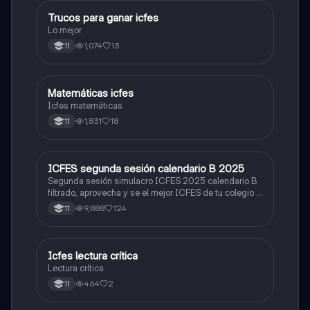
Trucos para ganar icfes
Química
Lo mejor
1,074
13
11
Matemáticas icfes
ICFES: Matemáticas
Icfes matemáticas
1,831
18
11
ICFES segunda sesión calendario B 2025
ICFES: Lectura Crítica
Segunda sesión simulacro ICFES 2025 calendario B
filtrado, aprovecha y se el mejor ICFES de tu colegio y
poder ingresar a universidad, y estudiar aquella
9,888
124
11
carrera con la que tanto sueñas.
Icfes lectura crítica
Lengua Castellana
Lectura crítica
464
2
11