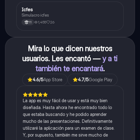
Icfes
ICFES: Sociales y Ciudadanas
Simulacro icfes
1,455
26
11
Mira lo que dicen nuestros
usuarios. Les encantó —
y a ti
también te encantará
.
4.6
/5
App Store
4.7
/5
Google Play
La app es muy fácil de usar y está muy bien
diseñada. Hasta ahora he encontrado todo lo
que estaba buscando y he podido aprender
mucho de las presentaciones. Definitivamente
utilizaré la aplicación para un examen de clase.
Y, por supuesto, también me sirve mucho de