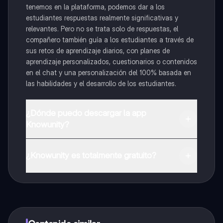
tenemos en la plataforma, podemos dar a los
estudiantes respuestas realmente significativas y
relevantes. Pero no se trata solo de respuestas, el
compañero también guía a los estudiantes a través de
sus retos de aprendizaje diarios, con planes de
aprendizaje personalizados, cuestionarios o contenidos
en el chat y una personalización del 100% basada en
las habilidades y el desarrollo de los estudiantes.
¿Dónde puedo descargar la app
Knowunity?
Puedes descargar la app en Google Play Store y Apple
App Store.
¿Knowunity es totalmente gratuito?
¡Sí lo es! Tienes acceso totalmente gratuito a todo el
contenido de la app, puedes chatear con otros
alumnos y recibir ayuda inmeditamente. Puedes ganar
dinero utilizando la aplicación, que te permitirá acceder
a determinadas funciones.