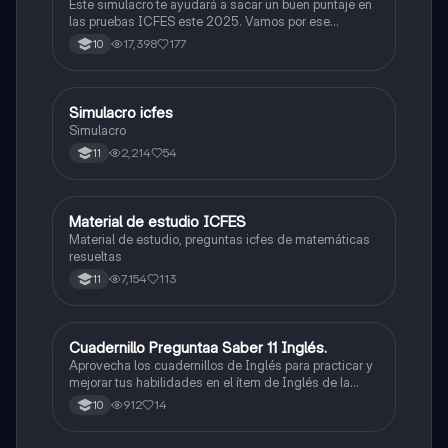
Este simulacro te ayudará a sacar un buen puntaje en
las pruebas ICFES este 2025. Vamos por ese
500/500. Y poder ser admitido en la universidad que
17,398
177
10
quieras, estudiar la carrera que quieres y no la que te
toque. Vamos con toda para sacar un buen puntaje.
Simulacro icfes
ICFES: Lectura Crítica
Simulacro
2,214
54
11
Material de estudio ICFES
ICFES: Matemáticas
Material de estudio, preguntas icfes de matemáticas
resueltas
7,154
113
11
Cuadernillo Preguntaa Saber 11 Inglés.
ICFES: Inglés
Aprovecha los cuadernillos de Inglés para practicar y
mejorar tus habilidades en el ítem de Inglés de la
Prueba Saber 11. 🫡
912
14
10