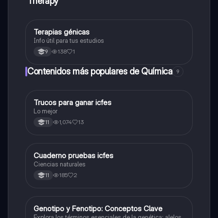
Therapy
Terapias génicas
Biologia
Info útil para tus estudios
138
1
9
Contenidos más populares de Química
9
Trucos para ganar icfes
Química
Lo mejor
1,074
13
11
Cuaderno pruebas icfes
Biologia
Ciencias naturales
185
2
11
G
Genotipo y Fenotipo: Conceptos Clave
Biologia
Explora los términos esenciales de la genética: alelos,