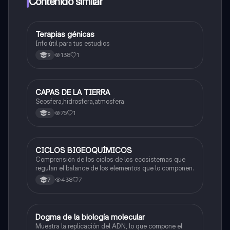
Contenido similar
Terapias génicas
Biologia
Info útil para tus estudios
138
1
9
CAPAS DE LA TIERRA
Biologia
Seosfera,hidrosfera,atmosfera
75
1
6
CICLOS BIGEOQUÍMICOS
Biologia
Comprensión de los ciclos de los ecosistemas que
regulan el balance de los elementos que lo componen.
438
7
7
Dogma de la biología molecular
Biologia
Muestra la replicación del ADN, lo que compone el