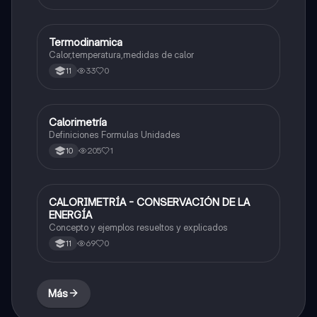
Termodinamica
Física
Calor,temperatura,medidas de calor
33
0
11
Calorimetría
Física
Definiciones Formulas Unidades
205
1
10
CALORIMETRÍA - CONSERVACIÓN DE LA
Física
ENERGÍA
Concepto y ejemplos resueltos y explicados
69
0
11
Más