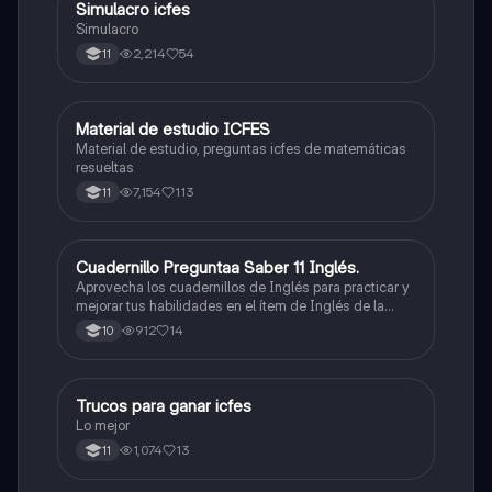
Simulacro icfes
ICFES: Lectura Crítica
Simulacro
2,214
54
11
Material de estudio ICFES
ICFES: Matemáticas
Material de estudio, preguntas icfes de matemáticas
resueltas
7,154
113
11
Cuadernillo Preguntaa Saber 11 Inglés.
ICFES: Inglés
Aprovecha los cuadernillos de Inglés para practicar y
mejorar tus habilidades en el ítem de Inglés de la
Prueba Saber 11. 🫡
912
14
10
Trucos para ganar icfes
Química
Lo mejor
1,074
13
11