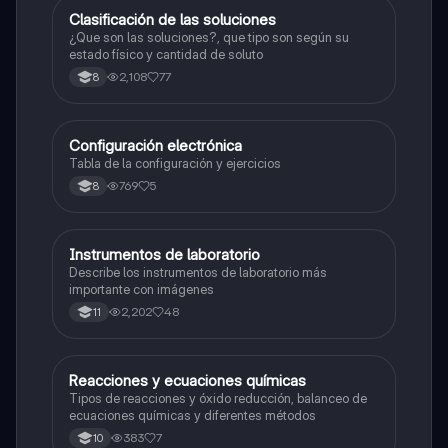
Clasificación de las soluciones
Química
¿Que son las soluciones?, que tipo son según su
estado físico y cantidad de soluto
2,108
77
8
Configuración electrónica
Química
Tabla de la configuración y ejercicios
769
5
8
Instrumentos de laboratorio
Química
Describe los instrumentos de laboratorio más
importante con imágenes
2,202
48
11
Reacciones y ecuaciones químicas
Química
Tipos de reacciones y óxido reducción, balanceo de
ecuaciones químicas y diferentes métodos
383
7
10