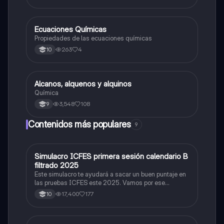
Ecuaciones Químicas
Química
Propiedades de las ecuaciones químicas
263
4
10
Alcanos, alquenos y alquinos
Química
Química
3,548
108
9
Contenidos más populares
9
Simulacro ICFES primera sesión calendario B
ICFES: Matemáticas
filtrado 2025
Este simulacro te ayudará a sacar un buen puntaje en
las pruebas ICFES este 2025. Vamos por ese
500/500. Y poder ser admitido en la universidad que
17,400
177
10
quieras, estudiar la carrera que quieres y no la que te
toque. Vamos con toda para sacar un buen puntaje.