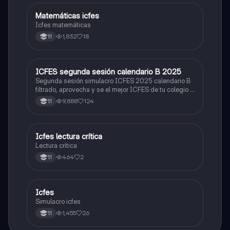
Matemáticas icfes
ICFES: Matemáticas
Icfes matemáticas
1,832
18
11
ICFES segunda sesión calendario B 2025
ICFES: Lectura Crítica
Segunda sesión simulacro ICFES 2025 calendario B
filtrado, aprovecha y se el mejor ICFES de tu colegio y
poder ingresar a universidad, y estudiar aquella
9,888
124
11
carrera con la que tanto sueñas.
Icfes lectura crítica
Lengua Castellana
Lectura crítica
464
2
11
Icfes
ICFES: Sociales y Ciudadanas
Simulacro icfes
1,455
26
11