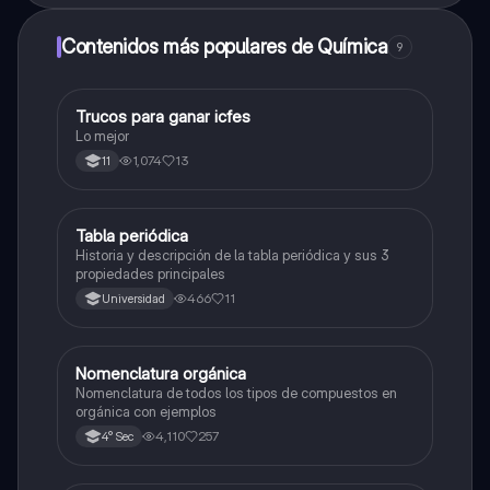
Contenidos más populares de Química
9
Trucos para ganar icfes
Química
Lo mejor
1,074
13
11
Tabla periódica
Química
Historia y descripción de la tabla periódica y sus 3
propiedades principales
466
11
Universidad
Nomenclatura orgánica
Química
Nomenclatura de todos los tipos de compuestos en
orgánica con ejemplos
4,110
257
4° Sec