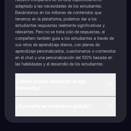
adaptado a las necesidades de los estudiantes.
Basándonos en los millones de contenidos que
tenemos en la plataforma, podemos dar a los
estudiantes respuestas realmente significativas y
relevantes. Pero no se trata solo de respuestas, el
compañero también guía a los estudiantes a través de
sus retos de aprendizaje diarios, con planes de
aprendizaje personalizados, cuestionarios o contenidos
en el chat y una personalización del 100% basada en
las habilidades y el desarrollo de los estudiantes.
¿Dónde puedo descargar la app
Knowunity?
Puedes descargar la app en Google Play Store y Apple
App Store.
¿Knowunity es totalmente gratuito?
¡Sí lo es! Tienes acceso totalmente gratuito a todo el
contenido de la app, puedes chatear con otros