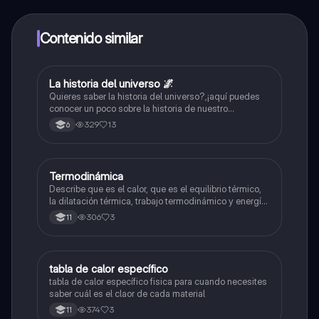
alumnos y recibir ayuda inmeditamente. Puedes ganar
dinero utilizando la aplicación, que te permitirá acceder
a determinadas funciones.
Contenido similar
La historia del universo 🌌
Biologia
Quieres saber la historia del universo?,¡aquí puedes
conocer un poco sobre la historia de nuestro
grandioso universo!,por cierto apoyame para subir
329
13
6
más contenido y que juntos podamos aprender en
este maravilloso conocimiento humano como artificial.
😁
Termodinámica
Física
Describe que es el calor, que es el equilibrio térmico,
la dilatación térmica, trabajo termodinámico y energía
interna
306
3
11
tabla de calor específico
Física
tabla de calor específico fisica para cuando necesites
saber cuál es el claor de cada material
374
3
11