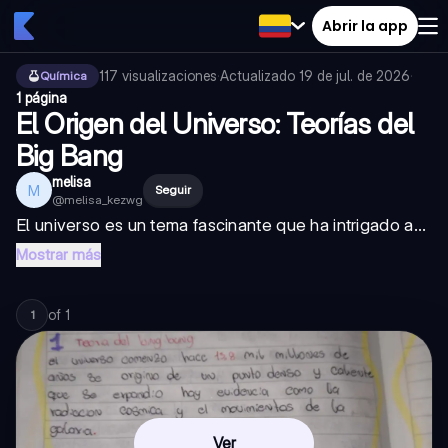
Abrir la app
117
visualizaciones
·
Actualizado
19 de jul. de 2026
·
Química
1 página
El Origen del Universo: Teorías del
Big Bang
melisa
M
Seguir
@
melisa_kezwg
El universo es un tema fascinante que ha intrigado a...
Mostrar más
of
1
1
Ver