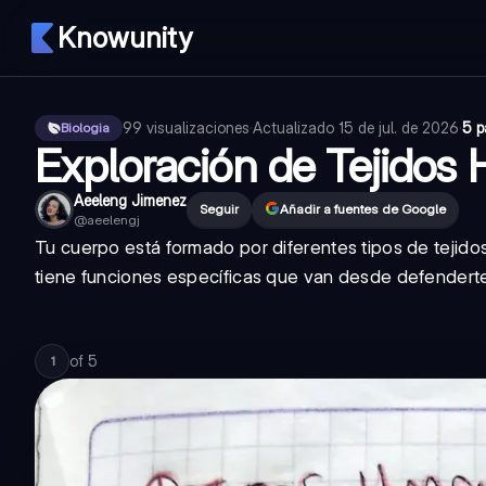
Knowunity
99
visualizaciones
·
Actualizado
15 de jul. de 2026
·
5 p
Biologia
Exploración de Tejido
Aeeleng Jimenez
Seguir
Añadir a fuentes de Google
@
aeelengj
Tu cuerpo está formado por diferentes tipos de tejido
tiene funciones específicas que van desde defenderte
of
5
1