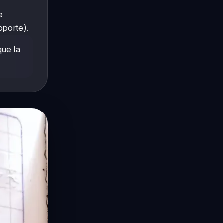
e
porte).
que la