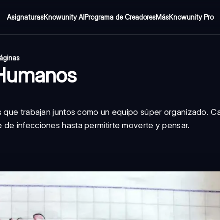
Asignaturas
Knowunity AI
Programa de Creadores
Más
Knowunity Pro
áginas
s Humanos
s que trabajan juntos como un equipo súper organizado. Ca
 de infecciones hasta permitirte moverte y pensar.