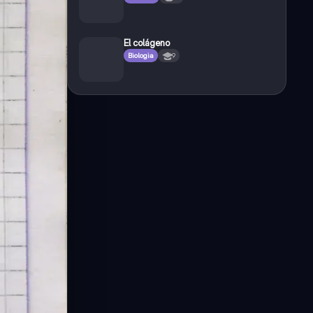
El colágeno
Biologia
9