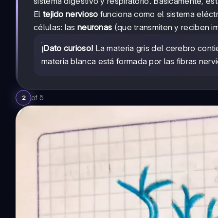
sistema digestivo y respiratorio. Básicamente, e
El
tejido nervioso
funciona como el sistema eléctr
células: las
neuronas
(que transmiten y reciben im
¡Dato curioso!
La materia gris del cerebro conti
materia blanca está formada por las fibras ner
of
5
2