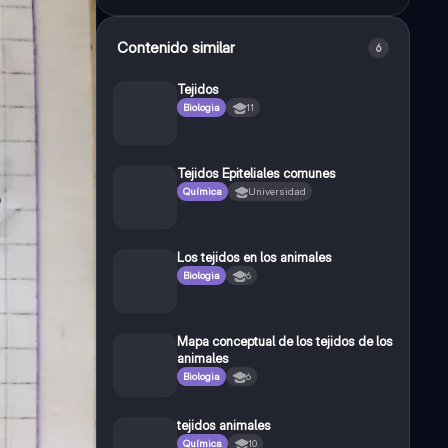
Contenido similar
6
Tejidos
Biologia
11
Tejidos Epiteliales comunes
Química
Universidad
Los tejidos en los animales
Biologia
6
Mapa conceptual de los tejidos de los
animales
Biologia
6
tejidos animales
Química
10