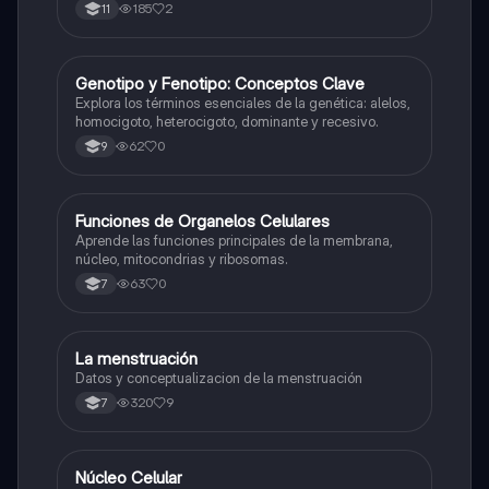
185
2
11
G
Genotipo y Fenotipo: Conceptos Clave
Biologia
Explora los términos esenciales de la genética: alelos,
homocigoto, heterocigoto, dominante y recesivo.
62
0
9
F
Funciones de Organelos Celulares
Biologia
Aprende las funciones principales de la membrana,
núcleo, mitocondrias y ribosomas.
63
0
7
La menstruación
Biologia
Datos y conceptualizacion de la menstruación
320
9
7
Núcleo Celular
Biologia