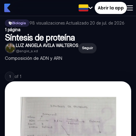
Abrir la app
98
visualizaciones
·
Actualizado
20 de jul. de 2026
·
Biologia
1 página
Síntesis de proteína
LUZ ANGELA AVILA WALTEROS
Seguir
@
angie_a.xd
Composición de ADN y ARN
of
1
1