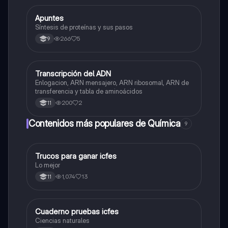
Apuntes
Biologia
Síntesis de proteínas y sus pasos
266
5
9
Transcripción del ADN
Biologia
Enlogacion, ARN mensajero, ARN ribosomal, ARN de
transferencia y tabla de aminoácidos
200
2
11
Contenidos más populares de Química
9
Trucos para ganar icfes
Química
Lo mejor
1,074
13
11
Cuaderno pruebas icfes
Biologia
Ciencias naturales