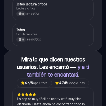
Icfes lectura crítica
Lengua Castellana
Lectura crítica
464
2
11
Icfes
ICFES: Sociales y Ciudadanas
Simulacro icfes
1,455
26
11
Mira lo que dicen nuestros
usuarios. Les encantó —
y a ti
también te encantará
.
4.6
/5
App Store
4.7
/5
Google Play
La app es muy fácil de usar y está muy bien
diseñada. Hasta ahora he encontrado todo lo