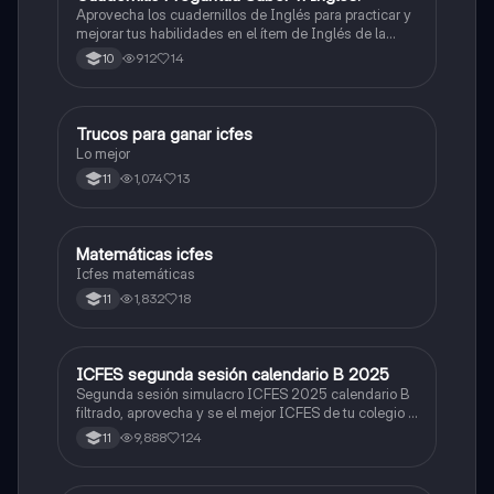
Aprovecha los cuadernillos de Inglés para practicar y
mejorar tus habilidades en el ítem de Inglés de la
Prueba Saber 11. 🫡
912
14
10
Trucos para ganar icfes
Química
Lo mejor
1,074
13
11
Matemáticas icfes
ICFES: Matemáticas
Icfes matemáticas
1,832
18
11
ICFES segunda sesión calendario B 2025
ICFES: Lectura Crítica
Segunda sesión simulacro ICFES 2025 calendario B
filtrado, aprovecha y se el mejor ICFES de tu colegio y
poder ingresar a universidad, y estudiar aquella
9,888
124
11
carrera con la que tanto sueñas.