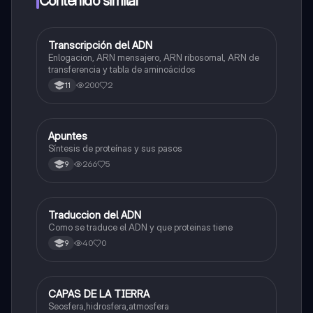
Contenido similar
Transcripción del ADN
Biologia
Enlogacion, ARN mensajero, ARN ribosomal, ARN de
transferencia y tabla de aminoácidos
200
2
11
Apuntes
Biologia
Síntesis de proteínas y sus pasos
266
5
9
Traduccion del ADN
Biologia
Como se traduce el ADN y que proteinas tiene
40
0
9
CAPAS DE LA TIERRA
Biologia
Seosfera,hidrosfera,atmosfera