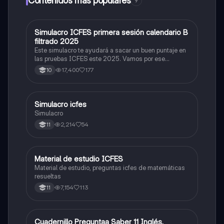
Contenidos más populares
9
Simulacro ICFES primera sesión calendario B
ICFES: Matemáticas
filtrado 2025
Este simulacro te ayudará a sacar un buen puntaje en
las pruebas ICFES este 2025. Vamos por ese
500/500. Y poder ser admitido en la universidad que
17,400
177
10
quieras, estudiar la carrera que quieres y no la que te
toque. Vamos con toda para sacar un buen puntaje.
Simulacro icfes
ICFES: Lectura Crítica
Simulacro
2,214
54
11
Material de estudio ICFES
ICFES: Matemáticas
Material de estudio, preguntas icfes de matemáticas
resueltas
7,154
113
11
Cuadernillo Preguntaa Saber 11 Inglés.
ICFES: Inglés