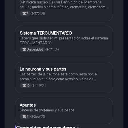
Definición núcleo Celular Definición de: Membrana
celular, núcleo plasma, núcleo, cromatina, cromosoma
Interfase Fases de la interfase
375
8
7
Sistema TERGUMENTARIO
Biologia
Espero que disfruten mi presentación sobre el sistema
TERGUMENTARIO
171
4
Universidad
La neurona y sus partes
Biologia
Las partes de la neurona esta compuesta por; el
soma,núcleo,nucléolo,cono axonico, vaina de
mielina,celula schwan,núcleo de schwann,nódulo de
149
1
10
Ranvier,terminal axonico Arborizacion terminal, botón
sinaptico,dentristas y sustancia de Nissi.
Apuntes
Biologia
Síntesis de proteínas y sus pasos
266
5
9