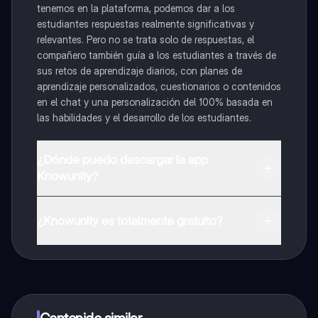
tenemos en la plataforma, podemos dar a los
estudiantes respuestas realmente significativas y
relevantes. Pero no se trata solo de respuestas, el
compañero también guía a los estudiantes a través de
sus retos de aprendizaje diarios, con planes de
aprendizaje personalizados, cuestionarios o contenidos
en el chat y una personalización del 100% basada en
las habilidades y el desarrollo de los estudiantes.
¿Dónde puedo descargar la app
Knowunity?
Puedes descargar la app en Google Play Store y Apple
App Store.
¿Knowunity es totalmente gratuito?
¡Sí lo es! Tienes acceso totalmente gratuito a todo el
contenido de la app, puedes chatear con otros
alumnos y recibir ayuda inmeditamente. Puedes ganar
dinero utilizando la aplicación, que te permitirá acceder
a determinadas funciones.