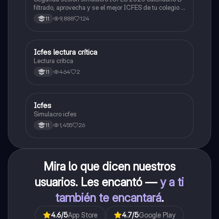
filtrado, aprovecha y se el mejor ICFES de tu colegio y
poder ingresar a universidad, y estudiar aquella
9,888
124
11
carrera con la que tanto sueñas.
Icfes lectura crítica
Lengua Castellana
Lectura crítica
464
2
11
Icfes
ICFES: Sociales y Ciudadanas
Simulacro icfes
1,455
26
11
Mira lo que dicen nuestros
usuarios. Les encantó —
y a ti
también te encantará
.
4.6
/5
App Store
4.7
/5
Google Play