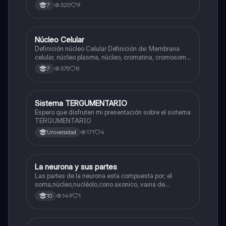
320
9
7
Núcleo Celular
Biologia
Definición núcleo Celular Definición de: Membrana
celular, núcleo plasma, núcleo, cromatina, cromosoma
Interfase Fases de la interfase
375
8
7
Sistema TERGUMENTARIO
Biologia
Espero que disfruten mi presentación sobre el sistema
TERGUMENTARIO
171
4
Universidad
La neurona y sus partes
Biologia
Las partes de la neurona esta compuesta por; el
soma,núcleo,nucléolo,cono axonico, vaina de
mielina,celula schwan,núcleo de schwann,nódulo de
149
1
10
Ranvier,terminal axonico Arborizacion terminal, botón
sinaptico,dentristas y sustancia de Nissi.