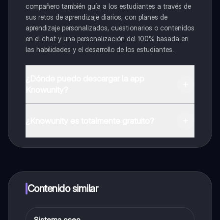
compañero también guía a los estudiantes a través de
sus retos de aprendizaje diarios, con planes de
aprendizaje personalizados, cuestionarios o contenidos
en el chat y una personalización del 100% basada en
las habilidades y el desarrollo de los estudiantes.
¿Dónde puedo descargar la app
Knowunity?
Puedes descargar la app en Google Play Store y Apple
App Store.
¿Knowunity es totalmente gratuito?
¡Sí lo es! Tienes acceso totalmente gratuito a todo el
contenido de la app, puedes chatear con otros
alumnos y recibir ayuda inmeditamente. Puedes ganar
dinero utilizando la aplicación, que te permitirá acceder
a determinadas funciones.
Contenido similar
Sistema oseo
Química