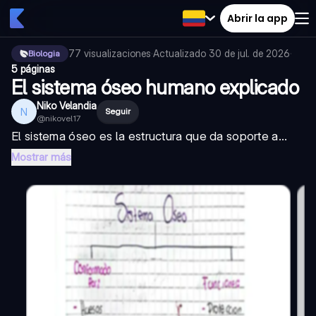
Abrir la app
77
visualizaciones
·
Actualizado
30 de jul. de 2026
·
Biologia
5 páginas
El sistema óseo humano explicado
Niko Velandia
N
Seguir
@
nikovel17
El sistema óseo es la estructura que da soporte a...
Mostrar más