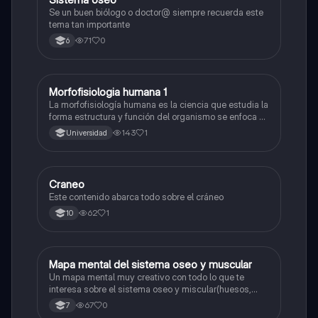
Se un buen biólogo o doctor@ siempre recuerda este
tema tan importante
71
0
6
Morfofisiologia humana 1
Biologia
La morfofisiología humana es la ciencia que estudia la
forma estructura y función del organismo se enfoca en
las diferentes partes del cuerpo humano como los
143
1
Universidad
huesos músculos y órganos y cómo se relacionan
entre sí
Craneo
Biologia
Este contenido abarca todo sobre el cráneo
62
1
10
Mapa mental del sistema oseo y muscular
Biologia
Un mapa mental muy creativo con todo lo que te
interesa sobre el sistema oseo y miscular(huesos,
articulaciones, tendones, ligamentos, etc...)
67
0
7