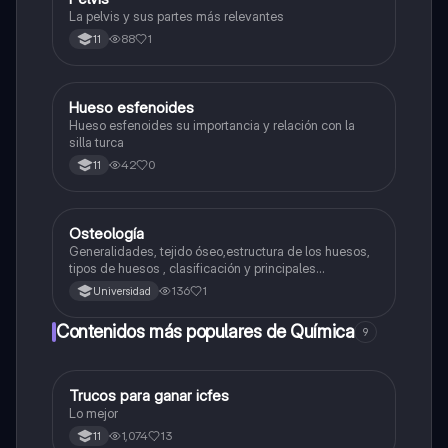
La pelvis y sus partes más relevantes
88
1
11
Hueso esfenoides
Biologia
Hueso esfenoides su importancia y relación con la
silla turca
42
0
11
Osteología
Biologia
Generalidades, tejido óseo,estructura de los huesos,
tipos de huesos , clasificación y principales
accidentes óseos
136
1
Universidad
Contenidos más populares de Química
9
Trucos para ganar icfes
Química
Lo mejor
1,074
13
11