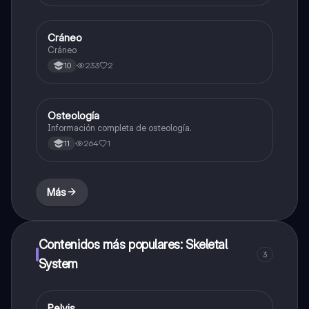
Cráneo
Biologia
Cráneo
233
2
10
Osteología
Biologia
Información completa de osteología.
264
1
11
Más
Contenidos más populares: Skeletal
3
System
Pelvis
Biologia