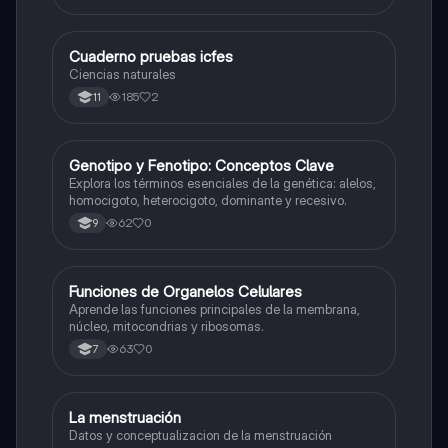
Cuaderno pruebas icfes
Biologia
Ciencias naturales
185
2
11
G
Genotipo y Fenotipo: Conceptos Clave
Biologia
Explora los términos esenciales de la genética: alelos,
homocigoto, heterocigoto, dominante y recesivo.
62
0
9
F
Funciones de Organelos Celulares
Biologia
Aprende las funciones principales de la membrana,
núcleo, mitocondrias y ribosomas.
63
0
7
La menstruación
Biologia
Datos y conceptualizacion de la menstruación