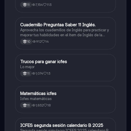
7,154
113
11
Cuadernillo Preguntaa Saber 11 Inglés.
ICFES: Inglés
Aprovecha los cuadernillos de Inglés para practicar y
mejorar tus habilidades en el ítem de Inglés de la
Prueba Saber 11. 🫡
912
14
10
Trucos para ganar icfes
Química
Lo mejor
1,074
13
11
Matemáticas icfes
ICFES: Matemáticas
Icfes matemáticas
1,832
18
11
ICFES segunda sesión calendario B 2025
ICFES: Lectura Crítica
Segunda sesión simulacro ICFES 2025 calendario B