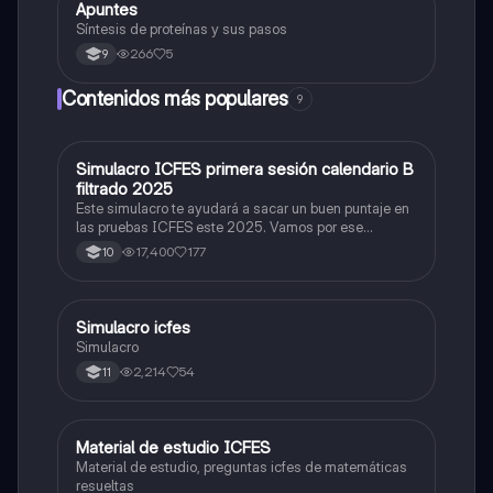
Apuntes
Biologia
Síntesis de proteínas y sus pasos
266
5
9
Contenidos más populares
9
Simulacro ICFES primera sesión calendario B
ICFES: Matemáticas
filtrado 2025
Este simulacro te ayudará a sacar un buen puntaje en
las pruebas ICFES este 2025. Vamos por ese
500/500. Y poder ser admitido en la universidad que
17,400
177
10
quieras, estudiar la carrera que quieres y no la que te
toque. Vamos con toda para sacar un buen puntaje.
Simulacro icfes
ICFES: Lectura Crítica
Simulacro
2,214
54
11
Material de estudio ICFES
ICFES: Matemáticas
Material de estudio, preguntas icfes de matemáticas
resueltas