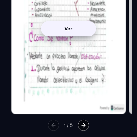
Ver
1
/
5