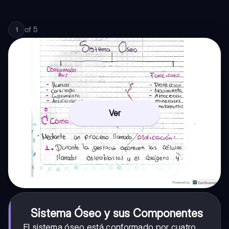
of
5
1
Ver
Sistema Óseo y sus Componentes
El sistema óseo está conformado por cuatro