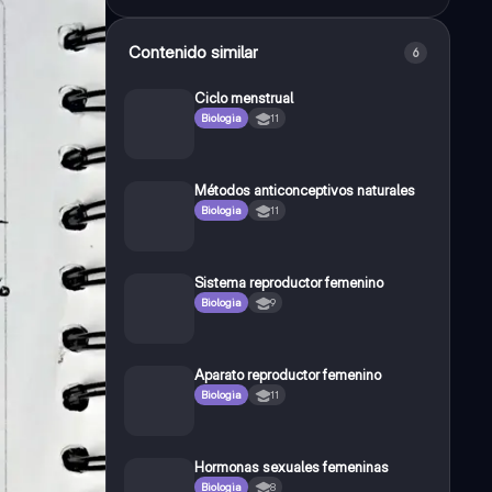
Contenido similar
6
Ciclo menstrual
Biologia
11
Métodos anticonceptivos naturales
Biologia
11
Sistema reproductor femenino
Biologia
9
Aparato reproductor femenino
Biologia
11
Hormonas sexuales femeninas
Biologia
8