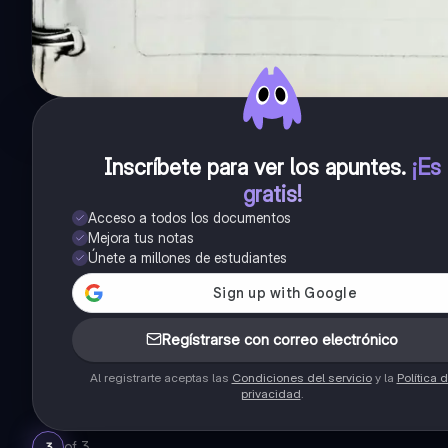
Inscríbete para ver los apuntes
.
¡Es
gratis!
Acceso a todos los documentos
Mejora tus notas
Únete a millones de estudiantes
Regístrarse con correo electrónico
Al registrarte aceptas las
Condiciones del servicio
y la
Política 
privacidad
.
of
3
3