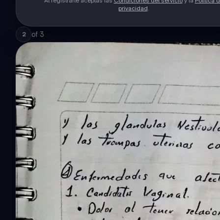
Al registrarte aceptas las
Condiciones del servicio
y la
Política 
privacidad
.
of
3
2