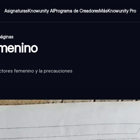
Asignaturas
Knowunity AI
Programa de Creadores
Más
Knowunity Pro
páginas
emenino
ctores femenino y la precauciones