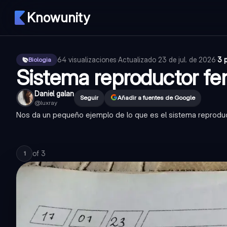
Knowunity
64
visualizaciones
·
Actualizado
23 de jul. de 2026
·
3 
Biologia
Sistema reproductor f
Daniel galan
Seguir
Añadir a fuentes de Google
@
luxray
Nos da un pequeño ejemplo de lo que es el sistema reprodu
of
3
1