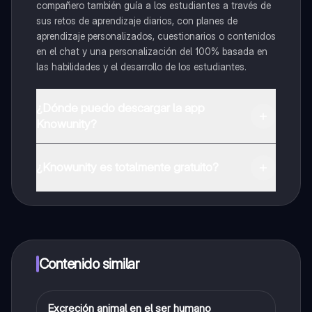
compañero también guía a los estudiantes a través de
sus retos de aprendizaje diarios, con planes de
aprendizaje personalizados, cuestionarios o contenidos
en el chat y una personalización del 100% basada en
las habilidades y el desarrollo de los estudiantes.
¿Dónde puedo descargar la app
Knowunity?
Puedes descargar la app en Google Play Store y Apple
App Store.
¿Knowunity es totalmente gratuito?
¡Sí lo es! Tienes acceso totalmente gratuito a todo el
contenido de la app, puedes chatear con otros
alumnos y recibir ayuda inmeditamente. Puedes ganar
dinero utilizando la aplicación, que te permitirá acceder
a determinadas funciones.
Contenido similar
Excreción animal en el ser humano
Biologia