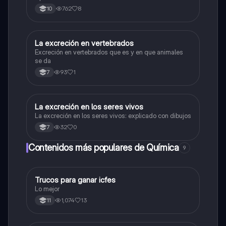
762
8
10
La excreción en vertebrados
Biologia
Excreción en vertebrados que es y en que animales
se da
93
1
7
La excreción en los seres vivos
Biologia
La excreción en los seres vivos: explicado con dibujos
32
0
7
Contenidos más populares de Química
9
Trucos para ganar icfes
Química
Lo mejor
1,074
13
11