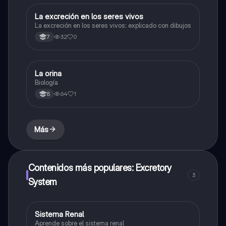
La excreción en los seres vivos
Biologia
La excreción en los seres vivos: explicado con dibujos
32
0
7
La orina
Biologia
Biología
64
1
8
Más
Contenidos más populares: Excretory
3
System
Sistema Renal
Biologia
Aprende sobre el sistema renal