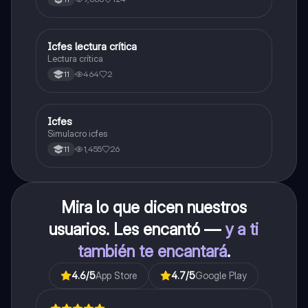
carrera con la que tanto sueñas.
Icfes lectura crítica
Lengua Castellana
Lectura crítica
464
2
11
Icfes
ICFES: Sociales y Ciudadanas
Simulacro icfes
1,455
26
11
Mira lo que dicen nuestros
usuarios. Les encantó —
y a ti
también te encantará
.
4.6
/5
App Store
4.7
/5
Google Play