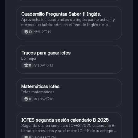
Cuadernillo Preguntaa Saber 11 Inglés.
ICFES: Inglés
Aprovecha los cuadernillos de Inglés para practicar y
mejorar tus habilidades en el ítem de Inglés de la
Prueba Saber 11. 🫡
912
14
10
Trucos para ganar icfes
Química
Lo mejor
1,074
13
11
Matemáticas icfes
ICFES: Matemáticas
Icfes matemáticas
1,832
18
11
ICFES segunda sesión calendario B 2025
ICFES: Lectura Crítica
Segunda sesión simulacro ICFES 2025 calendario B
filtrado, aprovecha y se el mejor ICFES de tu colegio y
poder ingresar a universidad, y estudiar aquella
9,888
124
11