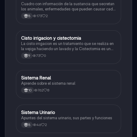
Cuadro con información de la sustancia que secretan
los animales, enfermedades que pueden causar cada
una
173
2
8
Cisto irrigacion y cistectomia
Biologia
La cisto irrigacion es un tratamiento que se realiza en
la vejiga haciendo un lavado y la Cistectomia es un
procedimiento
73
0
9
Sistema Renal
Biologia
Aprende sobre el sistema renal
762
8
10
Sistema Urinario
Biologia
Apuntes del sistema urinario, sus partes y funciones
46
2
8