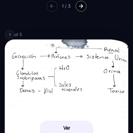
1
/
3
of
3
1
Ver