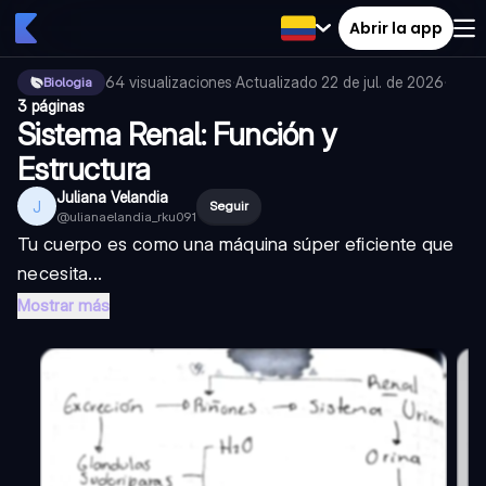
Abrir la app
64
visualizaciones
·
Actualizado
22 de jul. de 2026
·
Biologia
3 páginas
Sistema Renal: Función y
Estructura
Juliana Velandia
J
Seguir
@
ulianaelandia_rku091
Tu cuerpo es como una máquina súper eficiente que
necesita...
Mostrar más