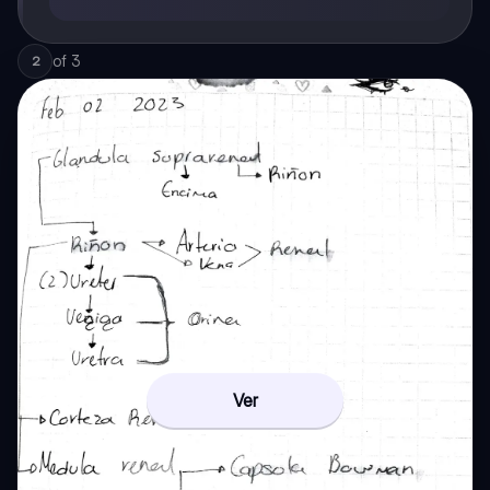
of
3
2
Ver