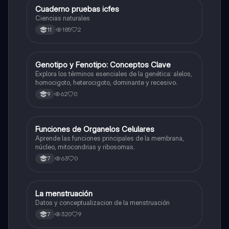
Cuaderno pruebas icfes
Biologia
Ciencias naturales
185
2
11
G
Genotipo y Fenotipo: Conceptos Clave
Biologia
Explora los términos esenciales de la genética: alelos,
homocigoto, heterocigoto, dominante y recesivo.
62
0
9
F
Funciones de Organelos Celulares
Biologia
Aprende las funciones principales de la membrana,
núcleo, mitocondrias y ribosomas.
63
0
7
La menstruación
Biologia
Datos y conceptualizacion de la menstruación
320
9
7