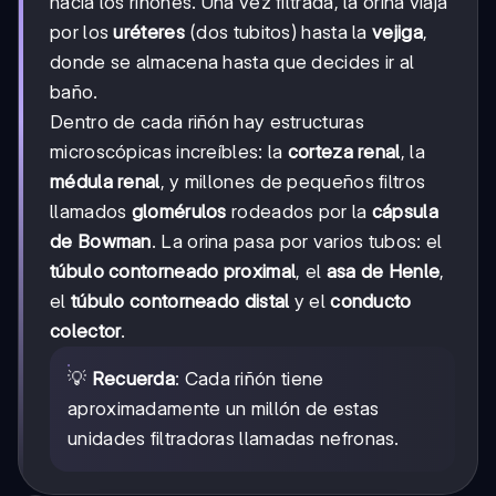
hacia los riñones. Una vez filtrada, la orina viaja
por los
uréteres
(dos tubitos) hasta la
vejiga
,
donde se almacena hasta que decides ir al
baño.
Dentro de cada riñón hay estructuras
microscópicas increíbles: la
corteza renal
, la
médula renal
, y millones de pequeños filtros
llamados
glomérulos
rodeados por la
cápsula
de Bowman
. La orina pasa por varios tubos: el
túbulo contorneado proximal
, el
asa de Henle
,
el
túbulo contorneado distal
y el
conducto
colector
.
💡
Recuerda
: Cada riñón tiene
aproximadamente un millón de estas
unidades filtradoras llamadas nefronas.