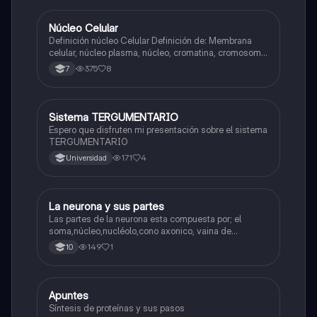
Núcleo Celular
Biologia
Definición núcleo Celular Definición de: Membrana
celular, núcleo plasma, núcleo, cromatina, cromosoma
Interfase Fases de la interfase
375
8
7
Sistema TERGUMENTARIO
Biologia
Espero que disfruten mi presentación sobre el sistema
TERGUMENTARIO
171
4
Universidad
La neurona y sus partes
Biologia
Las partes de la neurona esta compuesta por; el
soma,núcleo,nucléolo,cono axonico, vaina de
mielina,celula schwan,núcleo de schwann,nódulo de
149
1
10
Ranvier,terminal axonico Arborizacion terminal, botón
sinaptico,dentristas y sustancia de Nissi.
Apuntes
Biologia
Síntesis de proteínas y sus pasos