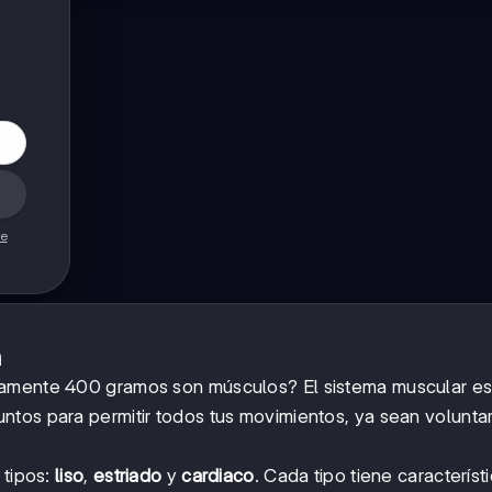
de
n
damente 400 gramos son músculos? El sistema muscular es
tos para permitir todos tus movimientos, ya sean voluntar
 tipos:
liso
,
estriado
y
cardiaco
. Cada tipo tiene característ