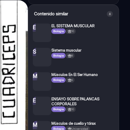
Contenido similar
6
EL SISTEMA MUSCULAR
E
Biologia
10
Sistema muscular
S
Biologia
8
Músculos En El Ser Humano
M
Biologia
6
ENSAYO SOBRE PALANCAS
E
CORPORALES
Biologia
10
Músculos de cuello y tórax
M
Biologia
Universidad