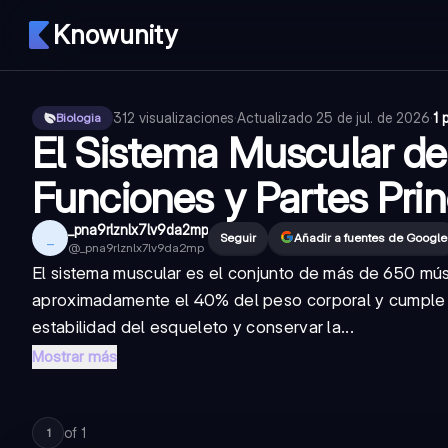
Knowunity
312
visualizaciones
·
Actualizado
25 de jul. de 2026
·
1 
Biologia
El Sistema Muscular d
Funciones y Partes Prin
_pna9rlznlx7lv9da2mp
_
Seguir
Añadir a fuentes de Google
@
_pna9rlznlx7lv9da2mp
El sistema muscular es el conjunto de más de 650 mú
aproximadamente el 40% del peso corporal y cumple 
estabilidad del esqueleto y conservar la...
Mostrar más
of
1
1