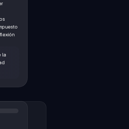
er
los
ompuesto
flexión
 la
dad