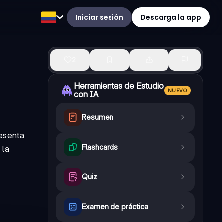
Iniciar sesión
Descarga la app
2
Herramientas de Estudio
NUEVO
con IA
Resumen
resenta
Flashcards
 la
Quiz
Examen de práctica