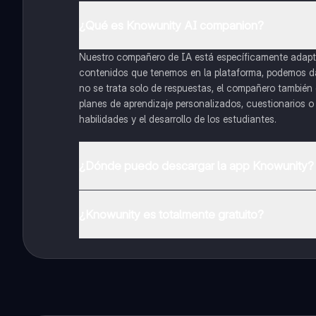
¿Qué es Knowunity AI companion?
Nuestro compañero de IA está específicamente adapta
contenidos que tenemos en la plataforma, podemos dar 
no se trata solo de respuestas, el compañero también g
planes de aprendizaje personalizados, cuestionarios 
habilidades y el desarrollo de los estudiantes.
¿Dónde puedo descargar la app Knowunity?
Puedes descargar la app en Google Play Store y Apple
¿Knowunity es totalmente gratuito?
¡Sí lo es! Tienes acceso totalmente gratuito a todo e
inmeditamente. Puedes ganar dinero utilizando la apli