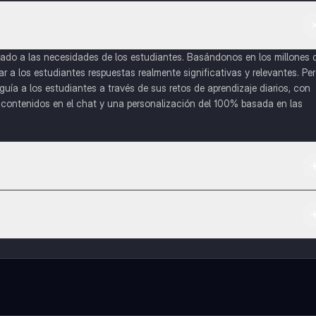
do a las necesidades de los estudiantes. Basándonos en los millones 
a los estudiantes respuestas realmente significativas y relevantes. Pe
uía a los estudiantes a través de sus retos de aprendizaje diarios, con
o contenidos en el chat y una personalización del 100% basada en las
 App Store.
l contenido de la app, puedes chatear con otros alumnos y recibir ayuda
cación, que te permitirá acceder a determinadas funciones.